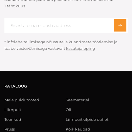
1 täht kuus
* infolehe tellimisega nõustute isikuandmete töötlemise ja
teabe vastuvõtmisega vastavalt
kasutajaleping
KATALOOG
Meie puidutooted
Saematerjal
Liimpuit
Õli
Toorikud
Liimpuitkilpide outlet
Pruss
Kõik kaubad