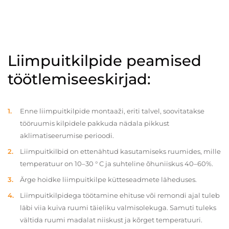
Liimpuitkilpide peamised
töötlemiseeskirjad:
Enne liimpuitkilpide montaaži, eriti talvel, soovitatakse
tööruumis kilpidele pakkuda nädala pikkust
aklimatiseerumise perioodi.
Liimpuitkilbid on ettenähtud kasutamiseks ruumides, mille
temperatuur on 10–30 ° C ja suhteline õhuniiskus 40–60%.
Ärge hoidke liimpuitkilpe kütteseadmete läheduses.
Liimpuitkilpidega töötamine ehituse või remondi ajal tuleb
läbi viia kuiva ruumi täieliku valmisolekuga. Samuti tuleks
vältida ruumi madalat niiskust ja kõrget temperatuuri.