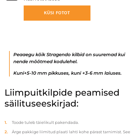
KÜSI FOTOT
Peaaegu kõik Stragendo kilbid on suuremad kui
nende mõõtmed kodulehel.
Kuni+5-10 mm pikkuses, kuni +3-6 mm laiuses.
Liimpuitkilpide peamised
säilituseeskirjad:
Toode tuleb täielikult pakendada.
Ärge pakkige liimitud plaati lahti kohe pärast tarnimist. See