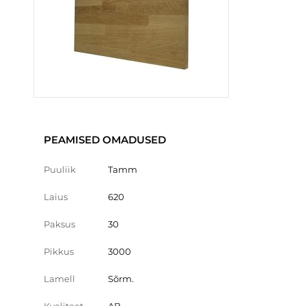
PEAMISED OMADUSED
Puuliik
Tamm
Laius
620
Paksus
30
Pikkus
3000
Lamell
Sõrm.