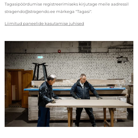
Tagasipöördumise registreerimiseks kirjutage meile aadressil
stragendo@stragendo.ee märkega "Tagasi".
Liimitud paneelide kasutamise juhised