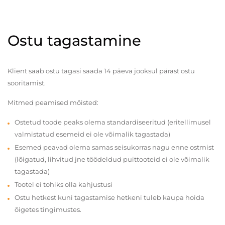
Ostu tagastamine
Klient saab ostu tagasi saada 14 päeva jooksul pärast ostu
sooritamist.
Mitmed peamised mõisted:
Ostetud toode peaks olema standardiseeritud (eritellimusel
valmistatud esemeid ei ole võimalik tagastada)
Esemed peavad olema samas seisukorras nagu enne ostmist
(lõigatud, lihvitud jne töödeldud puittooteid ei ole võimalik
tagastada)
Tootel ei tohiks olla kahjustusi
Ostu hetkest kuni tagastamise hetkeni tuleb kaupa hoida
õigetes tingimustes.