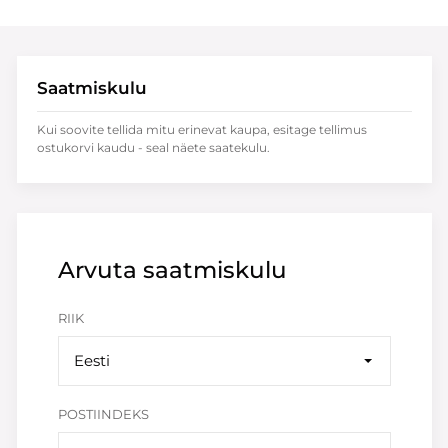
Saatmiskulu
Kui soovite tellida mitu erinevat kaupa, esitage tellimus
ostukorvi kaudu - seal näete saatekulu.
Arvuta saatmiskulu
RIIK
Eesti
POSTIINDEKS