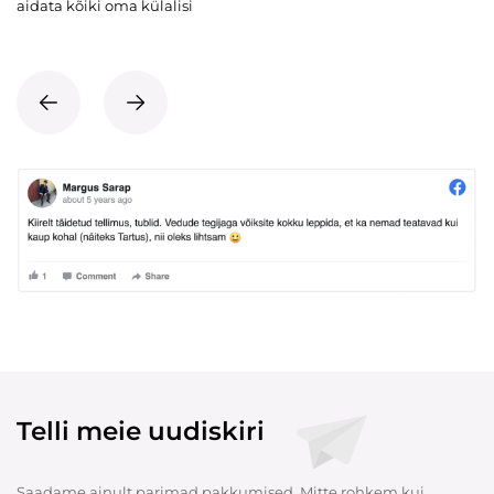
aidata kõiki oma külalisi
Telli meie uudiskiri
Saadame ainult parimad pakkumised. Mitte rohkem kui