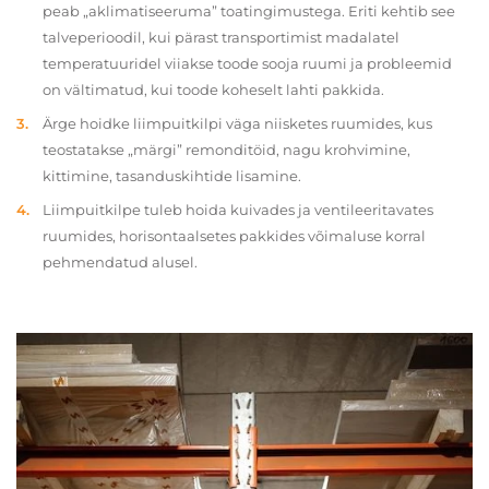
peab „aklimatiseeruma” toatingimustega. Eriti kehtib see
talveperioodil, kui pärast transportimist madalatel
temperatuuridel viiakse toode sooja ruumi ja probleemid
on vältimatud, kui toode koheselt lahti pakkida.
Ärge hoidke liimpuitkilpi väga niisketes ruumides, kus
teostatakse „märgi” remonditöid, nagu krohvimine,
kittimine, tasanduskihtide lisamine.
Liimpuitkilpe tuleb hoida kuivades ja ventileeritavates
ruumides, horisontaalsetes pakkides võimaluse korral
pehmendatud alusel.