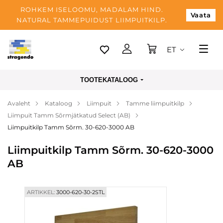
ROHKEM ISELOOMU, MADALAM HIND.
Vaata
NATURAL TAMMEPUIDUST LIIMPUITKILP.
ET
Tallinn
TOOTEKATALOOG
Tarnimine
Avaleht
Kataloog
Liimpuit
Tamme liimpuitkilp
Makse
Liimpuit Tamm Sõrmjätkatud Select (AB)
Meist
Liimpuitkilp Tamm Sõrm. 30-620-3000 AB
Blogi
Liimpuitkilp Tamm Sõrm. 30-620-3000
AB
Kontaktid
ARTIKKEL:
3000-620-30-2STL