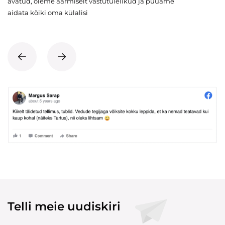
avatud, oleme äärmiselt vastutulelikud ja püüame
aidata kõiki oma külalisi
Telli meie uudiskiri