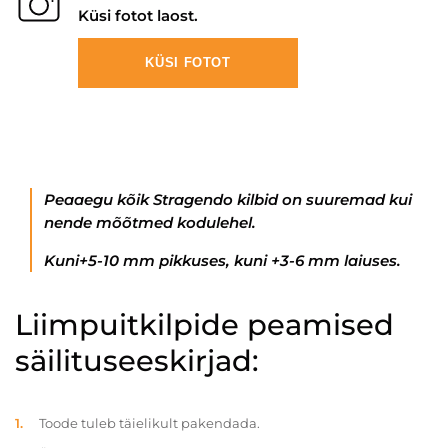
Küsi fotot laost.
KÜSI FOTOT
Peaaegu kõik Stragendo kilbid on suuremad kui
nende mõõtmed kodulehel.
Kuni+5-10 mm pikkuses, kuni +3-6 mm laiuses.
Liimpuitkilpide peamised
säilituseeskirjad:
Toode tuleb täielikult pakendada.