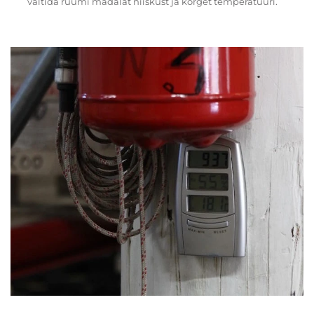
vältida ruumi madalat niiskust ja kõrget temperatuuri.