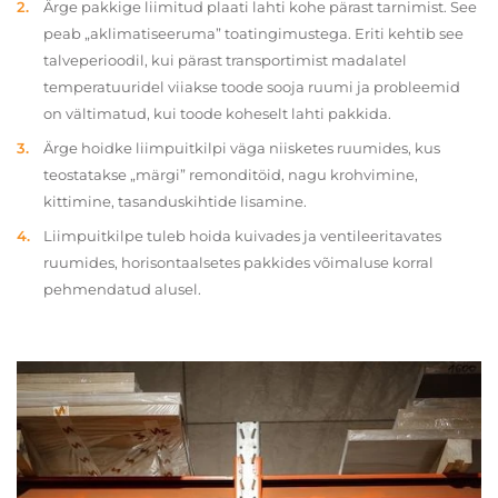
Ärge pakkige liimitud plaati lahti kohe pärast tarnimist. See
peab „aklimatiseeruma” toatingimustega. Eriti kehtib see
talveperioodil, kui pärast transportimist madalatel
temperatuuridel viiakse toode sooja ruumi ja probleemid
on vältimatud, kui toode koheselt lahti pakkida.
Ärge hoidke liimpuitkilpi väga niisketes ruumides, kus
teostatakse „märgi” remonditöid, nagu krohvimine,
kittimine, tasanduskihtide lisamine.
Liimpuitkilpe tuleb hoida kuivades ja ventileeritavates
ruumides, horisontaalsetes pakkides võimaluse korral
pehmendatud alusel.