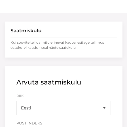
Saatmiskulu
Kui soovite tellida mitu erinevat kaupa, esitage tellimus
ostukorvi kaudu - seal näete saatekulu.
Arvuta saatmiskulu
RIIK
Eesti
POSTIINDEKS