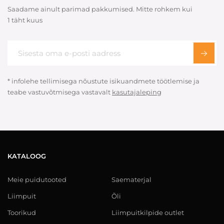
Saadame ainult parimad pakkumised. Mitte rohkem kui
1 täht kuus
* infolehe tellimisega nõustute isikuandmete töötlemise ja
teabe vastuvõtmisega vastavalt
kasutajaleping
KATALOOG
Meie puidutooted
Saematerjal
Liimpuit
Õli
Toorikud
Liimpuitkilpide outlet