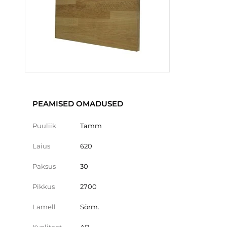
PEAMISED OMADUSED
Puuliik
Tamm
Laius
620
Paksus
30
Pikkus
2700
Lamell
Sõrm.