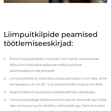
Liimpuitkilpide peamised
töötlemiseeskirjad:
Enne liimpuitkilpide montaaži, eriti talvel, soovitatakse
tööruumis kilpidele pakkuda nädala pikkust
aklimatiseerumise perioodi.
Liimpuitkilbid on ettenähtud kasutamiseks ruumides, mille
temperatuur on 10–30 ° C ja suhteline õhuniiskus 40–60%.
Ärge hoidke liimpuitkilpe kütteseadmete läheduses.
Liimpuitkilpidega töötamine ehituse või remondi ajal tuleb
läbi viia kuiva ruumi täieliku valmisolekuga. Samuti tuleks