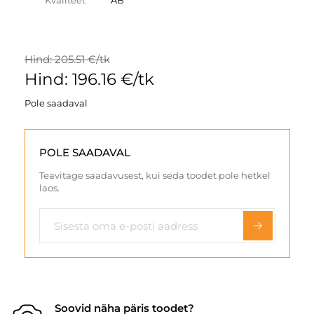
Kvaliteet
AB
Hind: 205.51 €/tk
Hind: 196.16 €/tk
Pole saadaval
POLE SAADAVAL
Teavitage saadavusest, kui seda toodet pole hetkel
laos.
Soovid näha päris toodet?