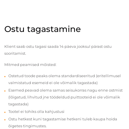
Ostu tagastamine
Klient saab ostu tagasi saada 14 päeva jooksul pärast ostu
sooritamist.
Mitmed peamised mõisted:
Ostetud toode peaks olema standardiseeritud (eritellimusel
valmistatud esemeid ei ole võimalik tagastada)
Esemed peavad olema samas seisukorras nagu enne ostmist
(lõigatud, lihvitud jne töödeldud puittooteid ei ole võimalik
tagastada)
Tootel ei tohiks olla kahjustusi
Ostu hetkest kuni tagastamise hetkeni tuleb kaupa hoida
õigetes tingimustes.