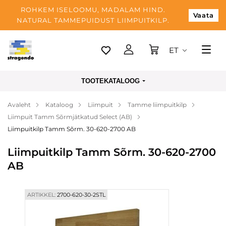
ROHKEM ISELOOMU, MADALAM HIND.
Vaata
NATURAL TAMMEPUIDUST LIIMPUITKILP.
ET
Tallinn
TOOTEKATALOOG
Tarnimine
Avaleht
Kataloog
Liimpuit
Tamme liimpuitkilp
Makse
Liimpuit Tamm Sõrmjätkatud Select (AB)
Meist
Liimpuitkilp Tamm Sõrm. 30-620-2700 AB
Blogi
Liimpuitkilp Tamm Sõrm. 30-620-2700
AB
Kontaktid
ARTIKKEL:
2700-620-30-2STL