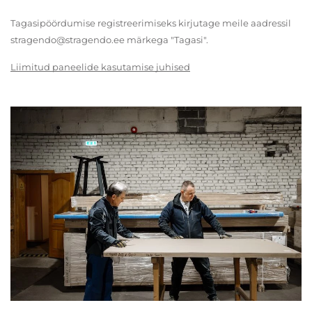
Tagasipöördumise registreerimiseks kirjutage meile aadressil
stragendo@stragendo.ee märkega "Tagasi".
Liimitud paneelide kasutamise juhised