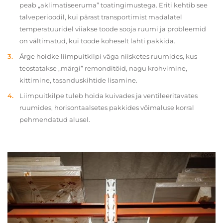
peab „aklimatiseeruma” toatingimustega. Eriti kehtib see
talveperioodil, kui pärast transportimist madalatel
temperatuuridel viiakse toode sooja ruumi ja probleemid
on vältimatud, kui toode koheselt lahti pakkida.
Ärge hoidke liimpuitkilpi väga niisketes ruumides, kus
teostatakse „märgi” remonditöid, nagu krohvimine,
kittimine, tasanduskihtide lisamine.
Liimpuitkilpe tuleb hoida kuivades ja ventileeritavates
ruumides, horisontaalsetes pakkides võimaluse korral
pehmendatud alusel.