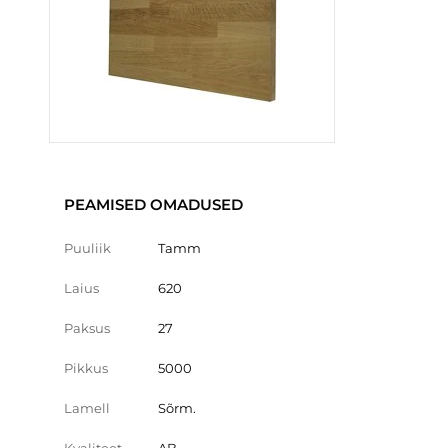
PEAMISED OMADUSED
Puuliik
Tamm
Laius
620
Paksus
27
Pikkus
5000
Lamell
Sõrm.