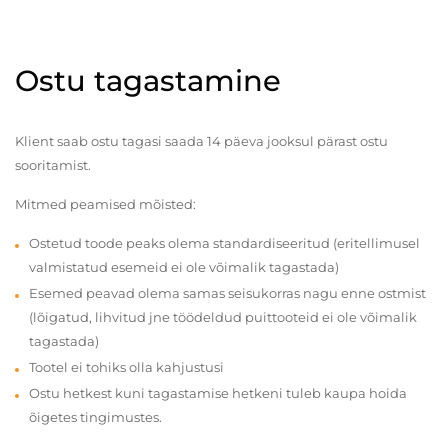
Ostu tagastamine
Klient saab ostu tagasi saada 14 päeva jooksul pärast ostu
sooritamist.
Mitmed peamised mõisted:
Ostetud toode peaks olema standardiseeritud (eritellimusel
valmistatud esemeid ei ole võimalik tagastada)
Esemed peavad olema samas seisukorras nagu enne ostmist
(lõigatud, lihvitud jne töödeldud puittooteid ei ole võimalik
tagastada)
Tootel ei tohiks olla kahjustusi
Ostu hetkest kuni tagastamise hetkeni tuleb kaupa hoida
õigetes tingimustes.