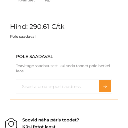
Kvaliteet
AB
Hind: 290.61 €/tk
Pole saadaval
POLE SAADAVAL
Teavitage saadavusest, kui seda toodet pole hetkel
laos.
Soovid näha päris toodet?
Küsi fotot laost.