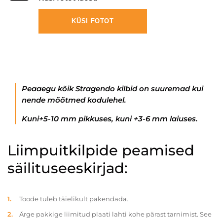
KÜSI FOTOT
Peaaegu kõik Stragendo kilbid on suuremad kui
nende mõõtmed kodulehel.
Kuni+5-10 mm pikkuses, kuni +3-6 mm laiuses.
Liimpuitkilpide peamised
säilituseeskirjad:
Toode tuleb täielikult pakendada.
Ärge pakkige liimitud plaati lahti kohe pärast tarnimist. See