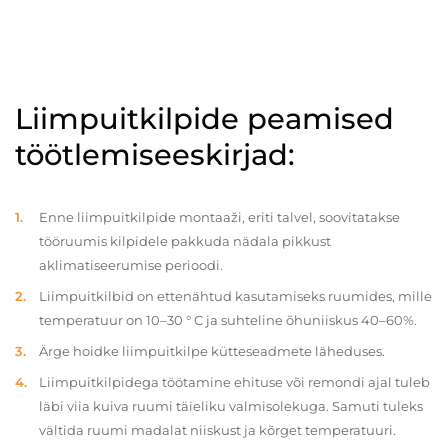
Liimpuitkilpide peamised
töötlemiseeskirjad:
Enne liimpuitkilpide montaaži, eriti talvel, soovitatakse
tööruumis kilpidele pakkuda nädala pikkust
aklimatiseerumise perioodi.
Liimpuitkilbid on ettenähtud kasutamiseks ruumides, mille
temperatuur on 10–30 ° C ja suhteline õhuniiskus 40–60%.
Ärge hoidke liimpuitkilpe kütteseadmete läheduses.
Liimpuitkilpidega töötamine ehituse või remondi ajal tuleb
läbi viia kuiva ruumi täieliku valmisolekuga. Samuti tuleks
vältida ruumi madalat niiskust ja kõrget temperatuuri.