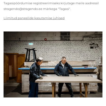
Tagasipöördumise registreerimiseks kirjutage meile aadressil
stragendo@stragendo.ee märkega "Tagasi".
Liimitud paneelide kasutamise juhised