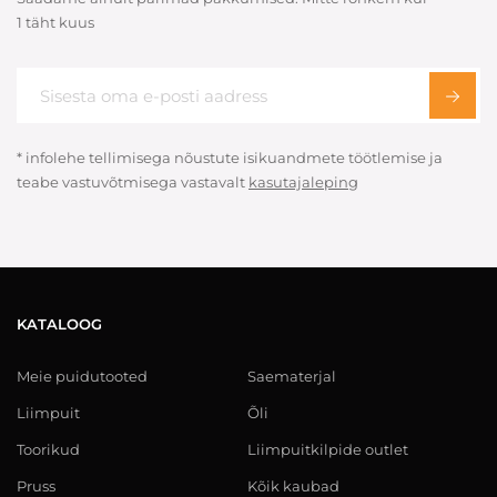
1 täht kuus
* infolehe tellimisega nõustute isikuandmete töötlemise ja
teabe vastuvõtmisega vastavalt
kasutajaleping
KATALOOG
Meie puidutooted
Saematerjal
Liimpuit
Õli
Toorikud
Liimpuitkilpide outlet
Pruss
Kõik kaubad