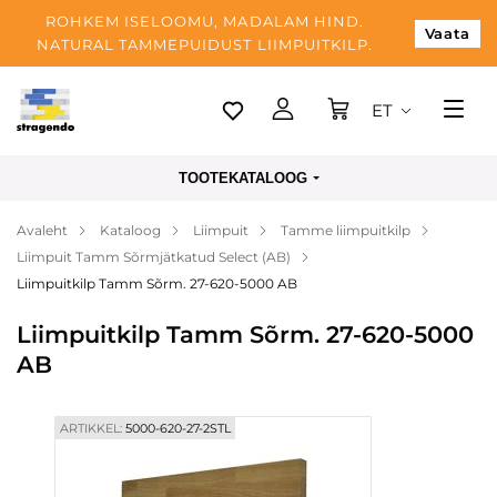
ROHKEM ISELOOMU, MADALAM HIND.
Vaata
NATURAL TAMMEPUIDUST LIIMPUITKILP.
ET
Tallinn
TOOTEKATALOOG
Tarnimine
Avaleht
Kataloog
Liimpuit
Tamme liimpuitkilp
Makse
Liimpuit Tamm Sõrmjätkatud Select (AB)
Meist
Liimpuitkilp Tamm Sõrm. 27-620-5000 AB
Blogi
Liimpuitkilp Tamm Sõrm. 27-620-5000
AB
Kontaktid
ARTIKKEL:
5000-620-27-2STL