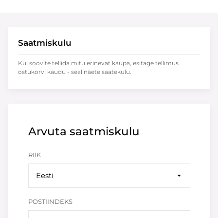
Saatmiskulu
Kui soovite tellida mitu erinevat kaupa, esitage tellimus
ostukorvi kaudu - seal näete saatekulu.
Arvuta saatmiskulu
RIIK
Eesti
POSTIINDEKS