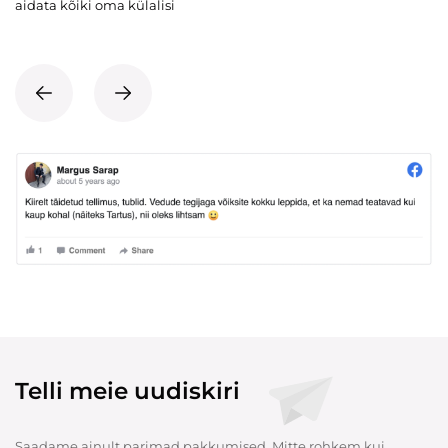
aidata kõiki oma külalisi
Telli meie uudiskiri
Saadame ainult parimad pakkumised. Mitte rohkem kui