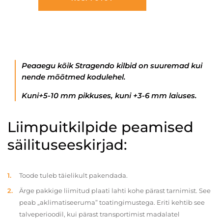
Peaaegu kõik Stragendo kilbid on suuremad kui
nende mõõtmed kodulehel.
Kuni+5-10 mm pikkuses, kuni +3-6 mm laiuses.
Liimpuitkilpide peamised
säilituseeskirjad:
Toode tuleb täielikult pakendada.
Ärge pakkige liimitud plaati lahti kohe pärast tarnimist. See
peab „aklimatiseeruma” toatingimustega. Eriti kehtib see
talveperioodil, kui pärast transportimist madalatel