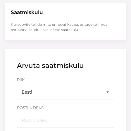
Saatmiskulu
Kui soovite tellida mitu erinevat kaupa, esitage tellimus
ostukorvi kaudu - seal näete saatekulu.
Arvuta saatmiskulu
RIIK
Eesti
POSTIINDEKS