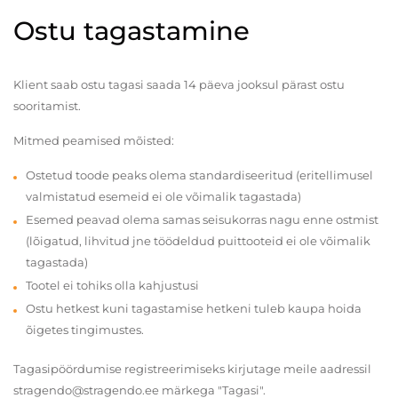
Ostu tagastamine
Klient saab ostu tagasi saada 14 päeva jooksul pärast ostu
sooritamist.
Mitmed peamised mõisted:
Ostetud toode peaks olema standardiseeritud (eritellimusel
valmistatud esemeid ei ole võimalik tagastada)
Esemed peavad olema samas seisukorras nagu enne ostmist
(lõigatud, lihvitud jne töödeldud puittooteid ei ole võimalik
tagastada)
Tootel ei tohiks olla kahjustusi
Ostu hetkest kuni tagastamise hetkeni tuleb kaupa hoida
õigetes tingimustes.
Tagasipöördumise registreerimiseks kirjutage meile aadressil
stragendo@stragendo.ee märkega "Tagasi".