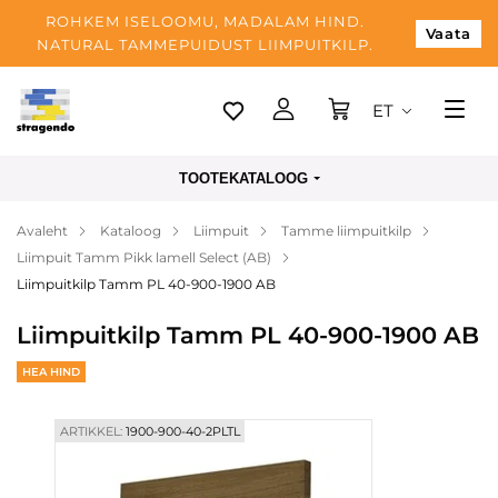
ROHKEM ISELOOMU, MADALAM HIND.
Vaata
NATURAL TAMMEPUIDUST LIIMPUITKILP.
ET
Tallinn
TOOTEKATALOOG
Tarnimine
Avaleht
Kataloog
Liimpuit
Tamme liimpuitkilp
Makse
Liimpuit Tamm Pikk lamell Select (AB)
Meist
Liimpuitkilp Tamm PL 40-900-1900 AB
Blogi
Liimpuitkilp Tamm PL 40-900-1900 AB
Kontaktid
HEA HIND
ARTIKKEL:
1900-900-40-2PLTL