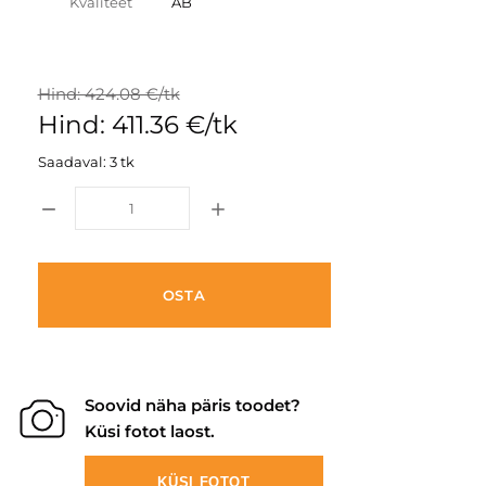
Kvaliteet
AB
Hind: 424.08 €/tk
Hind: 411.36 €/tk
Saadaval: 3 tk
OSTA
Soovid näha päris toodet?
Küsi fotot laost.
KÜSI FOTOT