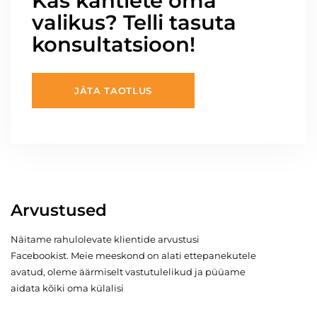
Kas kahtlete oma
valikus? Telli tasuta
konsultatsioon!
JÄTA TAOTLUS
Arvustused
Näitame rahulolevate klientide arvustusi
Facebookist. Meie meeskond on alati ettepanekutele
avatud, oleme äärmiselt vastutulelikud ja püüame
aidata kõiki oma külalisi