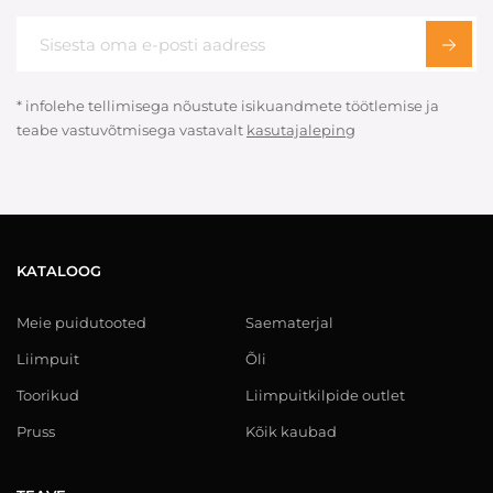
* infolehe tellimisega nõustute isikuandmete töötlemise ja
teabe vastuvõtmisega vastavalt
kasutajaleping
KATALOOG
Meie puidutooted
Saematerjal
Liimpuit
Õli
Toorikud
Liimpuitkilpide outlet
Pruss
Kõik kaubad