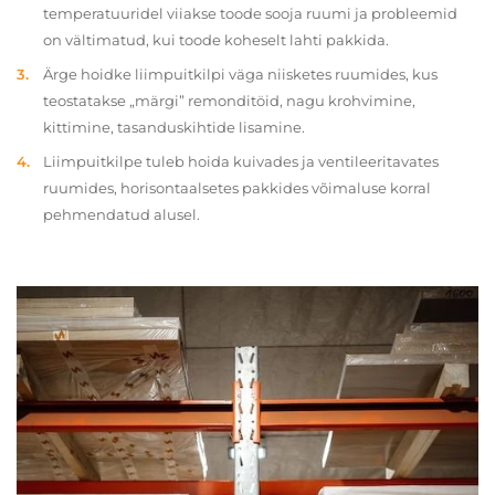
temperatuuridel viiakse toode sooja ruumi ja probleemid
on vältimatud, kui toode koheselt lahti pakkida.
Ärge hoidke liimpuitkilpi väga niisketes ruumides, kus
teostatakse „märgi” remonditöid, nagu krohvimine,
kittimine, tasanduskihtide lisamine.
Liimpuitkilpe tuleb hoida kuivades ja ventileeritavates
ruumides, horisontaalsetes pakkides võimaluse korral
pehmendatud alusel.