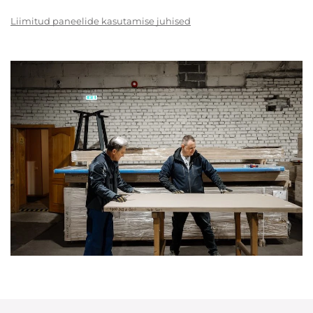
Liimitud paneelide kasutamise juhised