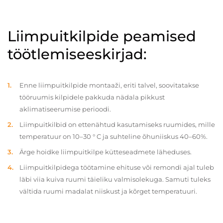
Liimpuitkilpide peamised
töötlemiseeskirjad:
Enne liimpuitkilpide montaaži, eriti talvel, soovitatakse
tööruumis kilpidele pakkuda nädala pikkust
aklimatiseerumise perioodi.
Liimpuitkilbid on ettenähtud kasutamiseks ruumides, mille
temperatuur on 10–30 ° C ja suhteline õhuniiskus 40–60%.
Ärge hoidke liimpuitkilpe kütteseadmete läheduses.
Liimpuitkilpidega töötamine ehituse või remondi ajal tuleb
läbi viia kuiva ruumi täieliku valmisolekuga. Samuti tuleks
vältida ruumi madalat niiskust ja kõrget temperatuuri.