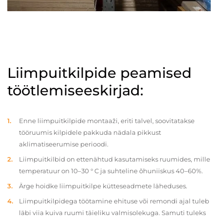
Liimpuitkilpide peamised
töötlemiseeskirjad:
Enne liimpuitkilpide montaaži, eriti talvel, soovitatakse
tööruumis kilpidele pakkuda nädala pikkust
aklimatiseerumise perioodi.
Liimpuitkilbid on ettenähtud kasutamiseks ruumides, mille
temperatuur on 10–30 ° C ja suhteline õhuniiskus 40–60%.
Ärge hoidke liimpuitkilpe kütteseadmete läheduses.
Liimpuitkilpidega töötamine ehituse või remondi ajal tuleb
läbi viia kuiva ruumi täieliku valmisolekuga. Samuti tuleks