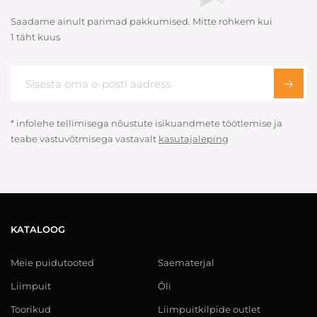
Saadame ainult parimad pakkumised. Mitte rohkem kui
1 täht kuus
* infolehe tellimisega nõustute isikuandmete töötlemise ja
teabe vastuvõtmisega vastavalt
kasutajaleping
KATALOOG
Meie puidutooted
Saematerjal
Liimpuit
Õli
Toorikud
Liimpuitkilpide outlet