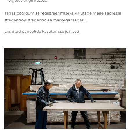
õigetes tingimustes.
Tagasipöördumise registreerimiseks kirjutage meile aadressil
stragendo@stragendo.ee märkega "Tagasi".
Liimitud paneelide kasutamise juhised