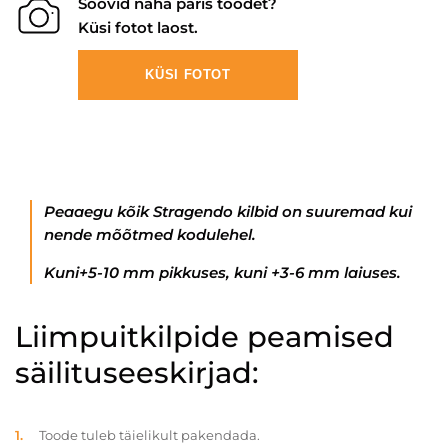
Soovid näha päris toodet?
Küsi fotot laost.
KÜSI FOTOT
Peaaegu kõik Stragendo kilbid on suuremad kui
nende mõõtmed kodulehel.
Kuni+5-10 mm pikkuses, kuni +3-6 mm laiuses.
Liimpuitkilpide peamised
säilituseeskirjad:
Toode tuleb täielikult pakendada.