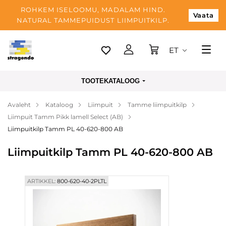
ROHKEM ISELOOMU, MADALAM HIND.
Vaata
NATURAL TAMMEPUIDUST LIIMPUITKILP.
ET
Tallinn
TOOTEKATALOOG
Tarnimine
Avaleht
Kataloog
Liimpuit
Tamme liimpuitkilp
Makse
Liimpuit Tamm Pikk lamell Select (AB)
Meist
Liimpuitkilp Tamm PL 40-620-800 AB
Blogi
Liimpuitkilp Tamm PL 40-620-800 AB
Kontaktid
ARTIKKEL:
800-620-40-2PLTL