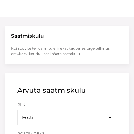
Saatmiskulu
Kui soovite tellida mitu erinevat kaupa, esitage tellimus
ostukorvi kaudu - seal näete saatekulu.
Arvuta saatmiskulu
RIIK
Eesti
POSTIINDEKS