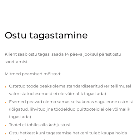
Ostu tagastamine
Klient saab ostu tagasi saada 14 päeva jooksul pärast ostu
sooritamist.
Mitmed peamised mõisted:
Ostetud toode peaks olema standardiseeritud (eritellimusel
valmistatud esemeid ei ole võimalik tagastada)
Esemed peavad olema samas seisukorras nagu enne ostmist
(lõigatud, lihvitud jne töödeldud puittooteid ei ole võimalik
tagastada)
Tootel ei tohiks olla kahjustusi
Ostu hetkest kuni tagastamise hetkeni tuleb kaupa hoida