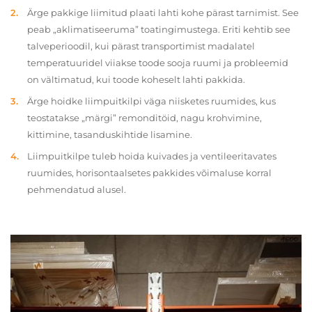
Ärge pakkige liimitud plaati lahti kohe pärast tarnimist. See
peab „aklimatiseeruma” toatingimustega. Eriti kehtib see
talveperioodil, kui pärast transportimist madalatel
temperatuuridel viiakse toode sooja ruumi ja probleemid
on vältimatud, kui toode koheselt lahti pakkida.
Ärge hoidke liimpuitkilpi väga niisketes ruumides, kus
teostatakse „märgi” remonditöid, nagu krohvimine,
kittimine, tasanduskihtide lisamine.
Liimpuitkilpe tuleb hoida kuivades ja ventileeritavates
ruumides, horisontaalsetes pakkides võimaluse korral
pehmendatud alusel.