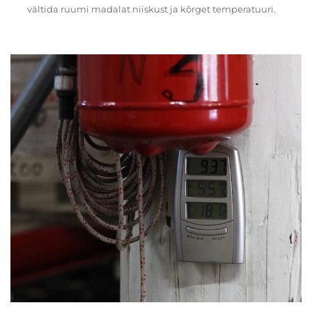
vältida ruumi madalat niiskust ja kõrget temperatuuri.