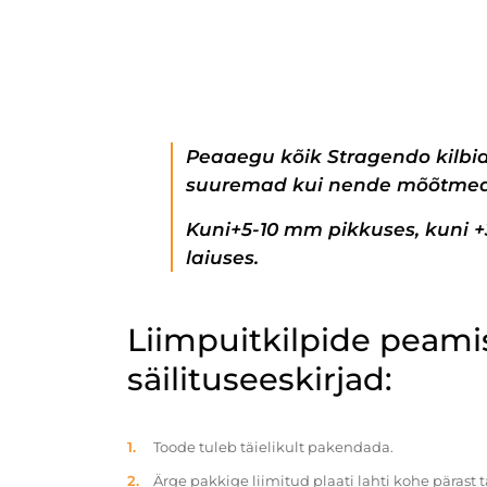
Peaaegu kõik Stragendo kilbi
suuremad kui nende mõõtmed
Kuni+5-10 mm pikkuses, kuni 
laiuses.
Liimpuitkilpide peam
säilituseeskirjad:
Toode tuleb täielikult pakendada.
Ärge pakkige liimitud plaati lahti kohe pärast 