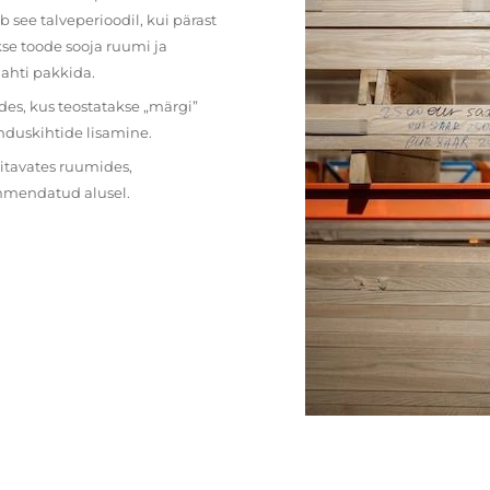
 see talveperioodil, kui pärast
se toode sooja ruumi ja
lahti pakkida.
des, kus teostatakse „märgi”
nduskihtide lisamine.
ritavates ruumides,
ehmendatud alusel.