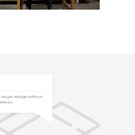
t kaupa, esitage tellimus
atekulu.