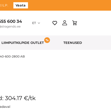
ILP.
Vaata
 555 600 34
ET
@stragendo.ee
LIIMPUITKILPIDE OUTLET
TEENUSED
 40-600-2800 AB
: 304.17 €/tk
aadaval