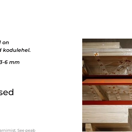
d on
 kodulehel.
+3-6 mm
ised
tarnimist. See peab