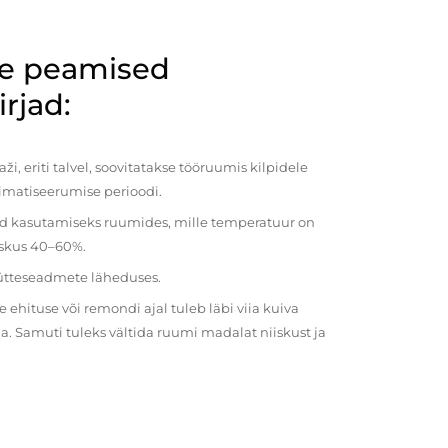
de peamised
rjad:
i, eriti talvel, soovitatakse tööruumis kilpidele
imatiseerumise perioodi.
ud kasutamiseks ruumides, mille temperatuur on
iiskus 40–60%.
kütteseadmete läheduses.
ehituse või remondi ajal tuleb läbi viia kuiva
a. Samuti tuleks vältida ruumi madalat niiskust ja