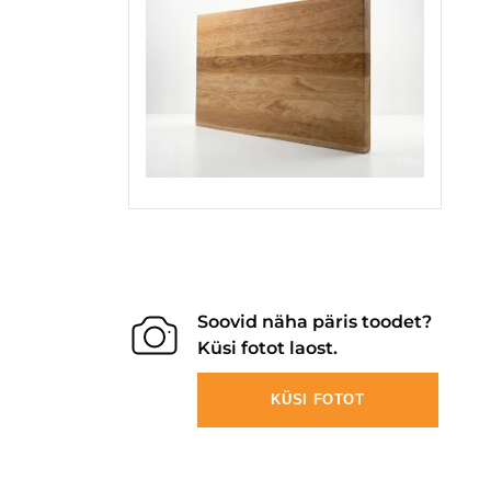
Soovid näha päris toodet?
Küsi fotot laost.
KÜSI FOTOT