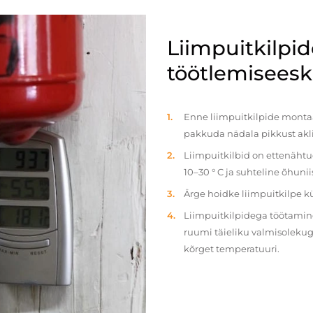
Liimpuitkilpi
töötlemiseeski
Enne liimpuitkilpide montaaž
pakkuda nädala pikkust akl
Liimpuitkilbid on ettenäht
10–30 ° C ja suhteline õhun
Ärge hoidke liimpuitkilpe 
Liimpuitkilpidega töötamine 
ruumi täieliku valmisolekug
kõrget temperatuuri.