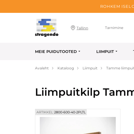
ROHKEM ISELO
Tarnimine
Tallinn
MEIE PUIDUTOOTED
LIIMPUIT
Avaleht
Kataloog
Liimpuit
Tamme liimpuit
Liimpuitkilp Tam
ARTIKKEL:
2800-600-40-2PLTL