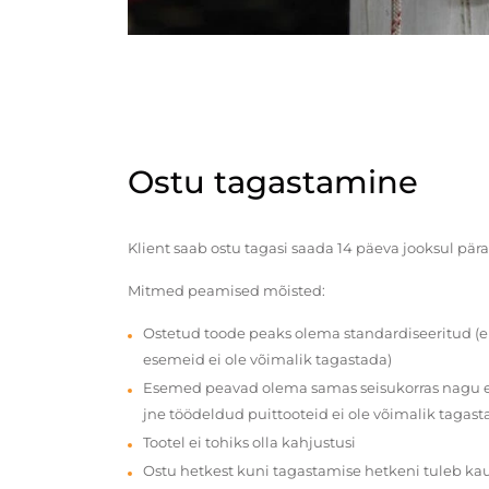
Ostu tagastamine
Klient saab ostu tagasi saada 14 päeva jooksul pära
Mitmed peamised mõisted:
Ostetud toode peaks olema standardiseeritud (e
esemeid ei ole võimalik tagastada)
Esemed peavad olema samas seisukorras nagu en
jne töödeldud puittooteid ei ole võimalik tagast
Tootel ei tohiks olla kahjustusi
Ostu hetkest kuni tagastamise hetkeni tuleb ka