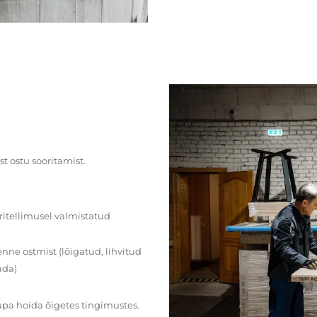
st ostu sooritamist.
ritellimusel valmistatud
ne ostmist (lõigatud, lihvitud
ada)
upa hoida õigetes tingimustes.