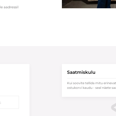
e aadressil
Saatmiskulu
Kui soovite tellida mitu erineva
ostukorvi kaudu - seal näete sa