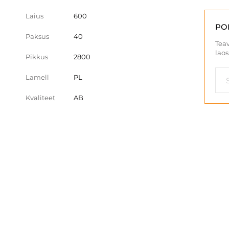
Laius
600
PO
Paksus
40
Teav
laos
Pikkus
2800
Lamell
PL
Kvaliteet
AB