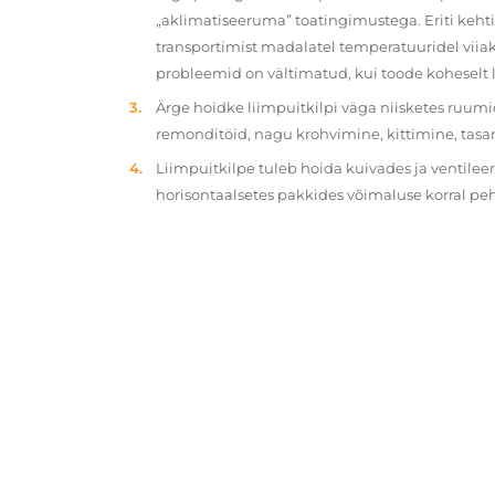
„aklimatiseeruma” toatingimustega. Eriti kehtib
transportimist madalatel temperatuuridel viiak
probleemid on vältimatud, kui toode koheselt 
Ärge hoidke liimpuitkilpi väga niisketes ruumi
remonditöid, nagu krohvimine, kittimine, tasa
Liimpuitkilpe tuleb hoida kuivades ja ventilee
horisontaalsetes pakkides võimaluse korral p