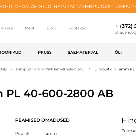
OMU, MADALAM HIND. NATURAL TAMMEPUIDUST LIIMPUITK
+ (372)
Makse
Meist
Blogi
Kontaktid
stragendo
TOORIKUD
PRUSS
SAEMATERJAL
ÕLI
kilp
Liimpuit Tamm Pikk lamell Select (AB)
Liimpuitkilp Tamm PL
m PL 40-600-2800 AB
Hind
PEAMISED OMADUSED
Pole s
Puuliik
Tamm