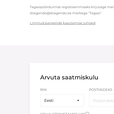
Tagasipöördumise registreerimiseks kirjutage meil
stragendo@stragendo.ee märkega "Tagasi".
Liimitud paneelide kasutamise juhised
Arvuta saatmiskulu
RIIK
POSTIINDEKS
Eesti