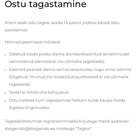
Ostu tagastamine
Klient saab ostu tagasi saada 14 päeva jooksul pärast ostu
sooritamist.
Mitmed peamised mõisted:
Ostetud toode peaks olema standardiseeritud (eritellimusel
valmistatud esemeid ei ole võimalik tagastada)
Esemed peavad olema samas seisukorras nagu enne ostmist
(lõigatud, lihvitud jne töödeldud puittooteid ei ole võimalik
tagastada)
Tootel ei tohiks olla kahjustusi
Ostu hetkest kuni tagastamise hetkeni tuleb kaupa hoida
õigetes tingimustes.
Tagasipöördumise registreerimiseks kirjutage meile aadressil
stragendo@stragendo.ee märkega "Tagasi".