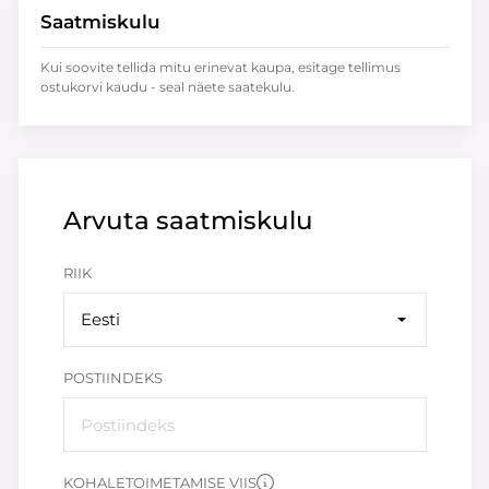
Saatmiskulu
Kui soovite tellida mitu erinevat kaupa, esitage tellimus
ostukorvi kaudu - seal näete saatekulu.
Arvuta saatmiskulu
RIIK
Eesti
POSTIINDEKS
KOHALETOIMETAMISE VIIS