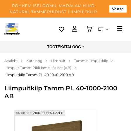
ROHKEM ISELOOMU, MADALAM HIND.
Vaata
NATURAL TAMMEPUIDUST LIIMPUITKILP.
ET
Tallinn
TOOTEKATALOOG
Tarnimine
Avaleht
Kataloog
Liimpuit
Tamme liimpuitkilp
Makse
Liimpuit Tamm Pikk lamell Select (AB)
Meist
Liimpuitkilp Tamm PL 40-1000-2100 AB
Blogi
Liimpuitkilp Tamm PL 40-1000-2100
AB
Kontaktid
ARTIKKEL:
2100-1000-40-2PLTL