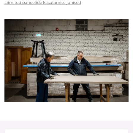
Liimitud paneelide kasutamise juhised