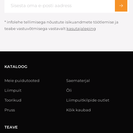
* infolehe tellimisega nõustute isikuandmete töötlemise ja
teabe vastuvõtmisega vastavalt
kasutajaleping
KATALOOG
Meie puidutooted
Saematerjal
Liimpuit
Õli
Toorikud
Liimpuitkilpide outlet
Pruss
Kõik kaubad
TEAVE