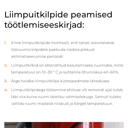
Liimpuitkilpide peamised
töötlemiseeskirjad:
Enne liimpuitkilpide montaaži, eriti talvel, soovitatakse
tööruumis kilpidele pakkuda nädala pikkust
aklimatiseerumise perioodi.
Liimpuitkilbid on ettenähtud kasutamiseks ruumides, mille
temperatuur on 10–30 ° C ja suhteline õhuniiskus 40–60%.
Ärge hoidke liimpuitkilpe kütteseadmete läheduses.
Liimpuitkilpidega töötamine ehituse või remondi ajal tuleb
läbi viia kuiva ruumi täieliku valmisolekuga. Samuti tuleks
vältida ruumi madalat niiskust ja kõrget temperatuuri.