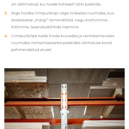
on vältimatud, kui toode koheselt lahti pakkida.
Ärge hoidke liimpuitkilpi väga niisketes ruumides, kus
teostatakse „märgi” remonditöid, nagu krohvimine,
kittimine, tasanduskihtide lisamine.
Liimpuitkilpe tuleb hoida kuivades ja ventileeritavates
ruumides, horisontaalsetes pakkides võimaluse korral
pehmendatud alusel.