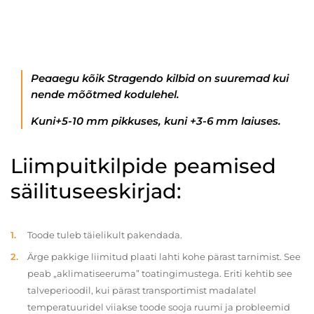
Peaaegu kõik Stragendo kilbid on suuremad kui
nende mõõtmed kodulehel.
Kuni+5-10 mm pikkuses, kuni +3-6 mm laiuses.
Liimpuitkilpide peamised
säilituseeskirjad:
Toode tuleb täielikult pakendada.
Ärge pakkige liimitud plaati lahti kohe pärast tarnimist. See
peab „aklimatiseeruma” toatingimustega. Eriti kehtib see
talveperioodil, kui pärast transportimist madalatel
temperatuuridel viiakse toode sooja ruumi ja probleemid