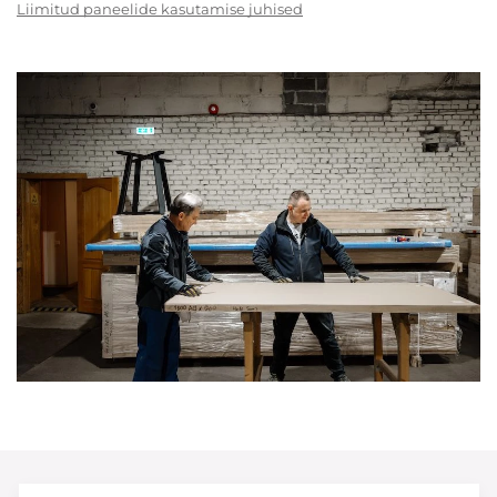
Liimitud paneelide kasutamise juhised