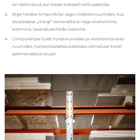
on vältimatud, kui toode koheselt lahti pakkida.
Ärge hoidke liimpuitkilpi väga niisketes ruumides, kus
teostatakse „märgi” remonditöid, nagu krohvimine,
kittimine, tasanduskihtide lisamine.
Liimpuitkilpe tuleb hoida kuivades ja ventileeritavates
ruumides, horisontaalsetes pakkides võimaluse korral
pehmendatud alusel.