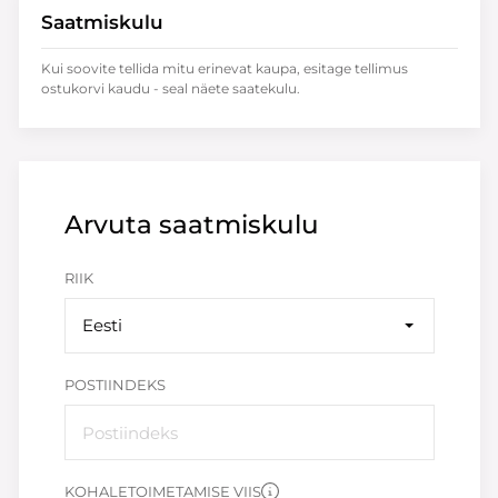
Saatmiskulu
Kui soovite tellida mitu erinevat kaupa, esitage tellimus
ostukorvi kaudu - seal näete saatekulu.
Arvuta saatmiskulu
RIIK
Eesti
POSTIINDEKS
KOHALETOIMETAMISE VIIS