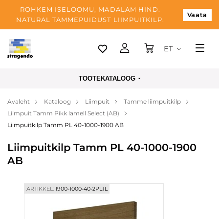
ROHKEM ISELOOMU, MADALAM HIND.
Vaata
NATURAL TAMMEPUIDUST LIIMPUITKILP.
ET
Tallinn
TOOTEKATALOOG
Tarnimine
Avaleht
Kataloog
Liimpuit
Tamme liimpuitkilp
Makse
Liimpuit Tamm Pikk lamell Select (AB)
Meist
Liimpuitkilp Tamm PL 40-1000-1900 AB
Blogi
Liimpuitkilp Tamm PL 40-1000-1900
AB
Kontaktid
ARTIKKEL:
1900-1000-40-2PLTL