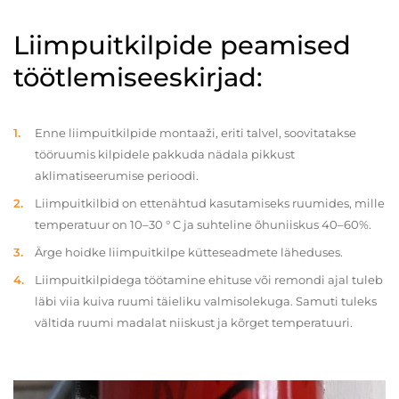
Liimpuitkilpide peamised
töötlemiseeskirjad:
Enne liimpuitkilpide montaaži, eriti talvel, soovitatakse
tööruumis kilpidele pakkuda nädala pikkust
aklimatiseerumise perioodi.
Liimpuitkilbid on ettenähtud kasutamiseks ruumides, mille
temperatuur on 10–30 ° C ja suhteline õhuniiskus 40–60%.
Ärge hoidke liimpuitkilpe kütteseadmete läheduses.
Liimpuitkilpidega töötamine ehituse või remondi ajal tuleb
läbi viia kuiva ruumi täieliku valmisolekuga. Samuti tuleks
vältida ruumi madalat niiskust ja kõrget temperatuuri.