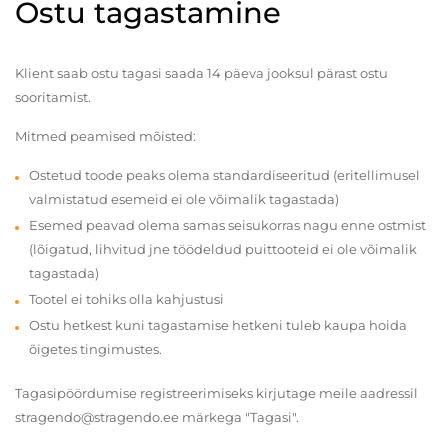
Ostu tagastamine
Klient saab ostu tagasi saada 14 päeva jooksul pärast ostu
sooritamist.
Mitmed peamised mõisted:
Ostetud toode peaks olema standardiseeritud (eritellimusel
valmistatud esemeid ei ole võimalik tagastada)
Esemed peavad olema samas seisukorras nagu enne ostmist
(lõigatud, lihvitud jne töödeldud puittooteid ei ole võimalik
tagastada)
Tootel ei tohiks olla kahjustusi
Ostu hetkest kuni tagastamise hetkeni tuleb kaupa hoida
õigetes tingimustes.
Tagasipöördumise registreerimiseks kirjutage meile aadressil
stragendo@stragendo.ee märkega "Tagasi".