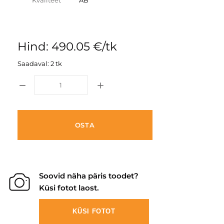
Kvaliteet
AB
Hind: 490.05 €/tk
Saadaval: 2 tk
OSTA
Soovid näha päris toodet?
Küsi fotot laost.
KÜSI FOTOT