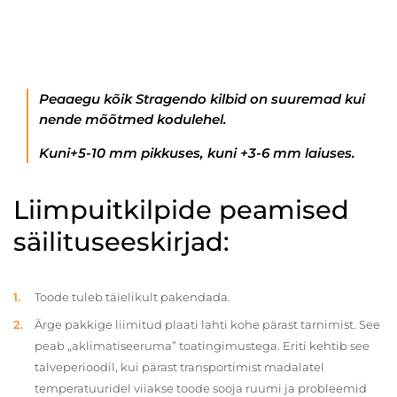
Peaaegu kõik Stragendo kilbid on suuremad kui
nende mõõtmed kodulehel.
Kuni+5-10 mm pikkuses, kuni +3-6 mm laiuses.
Liimpuitkilpide peamised
säilituseeskirjad:
Toode tuleb täielikult pakendada.
Ärge pakkige liimitud plaati lahti kohe pärast tarnimist. See
peab „aklimatiseeruma” toatingimustega. Eriti kehtib see
talveperioodil, kui pärast transportimist madalatel
temperatuuridel viiakse toode sooja ruumi ja probleemid