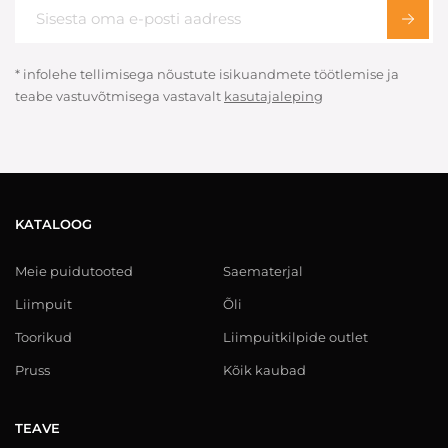
* infolehe tellimisega nõustute isikuandmete töötlemise ja
teabe vastuvõtmisega vastavalt
kasutajaleping
KATALOOG
Meie puidutooted
Saematerjal
Liimpuit
Õli
Toorikud
Liimpuitkilpide outlet
Pruss
Kõik kaubad
TEAVE