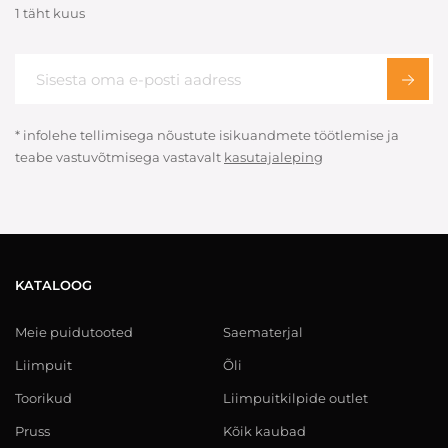
1 täht kuus
* infolehe tellimisega nõustute isikuandmete töötlemise ja
teabe vastuvõtmisega vastavalt
kasutajaleping
KATALOOG
Meie puidutooted
Saematerjal
Liimpuit
Õli
Toorikud
Liimpuitkilpide outlet
Pruss
Kõik kaubad