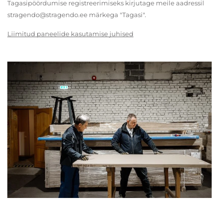
Tagasipöördumise registreerimiseks kirjutage meile aadressil
stragendo@stragendo.ee märkega "Tagasi".
Liimitud paneelide kasutamise juhised