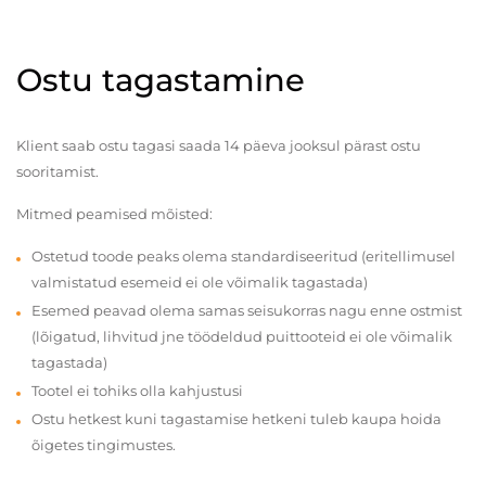
Ostu tagastamine
Klient saab ostu tagasi saada 14 päeva jooksul pärast ostu
sooritamist.
Mitmed peamised mõisted:
Ostetud toode peaks olema standardiseeritud (eritellimusel
valmistatud esemeid ei ole võimalik tagastada)
Esemed peavad olema samas seisukorras nagu enne ostmist
(lõigatud, lihvitud jne töödeldud puittooteid ei ole võimalik
tagastada)
Tootel ei tohiks olla kahjustusi
Ostu hetkest kuni tagastamise hetkeni tuleb kaupa hoida
õigetes tingimustes.