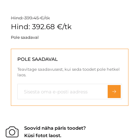
Hind: 399.45 €/tk
Hind: 392.68 €/tk
Pole saadaval
POLE SAADAVAL
Teavitage saadavusest, kui seda toodet pole hetkel
laos.
Soovid näha päris toodet?
Küsi fotot laost.