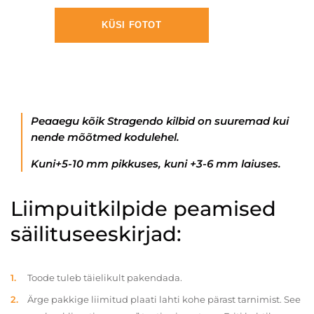
KÜSI FOTOT
Peaaegu kõik Stragendo kilbid on suuremad kui
nende mõõtmed kodulehel.
Kuni+5-10 mm pikkuses, kuni +3-6 mm laiuses.
Liimpuitkilpide peamised
säilituseeskirjad:
Toode tuleb täielikult pakendada.
Ärge pakkige liimitud plaati lahti kohe pärast tarnimist. See