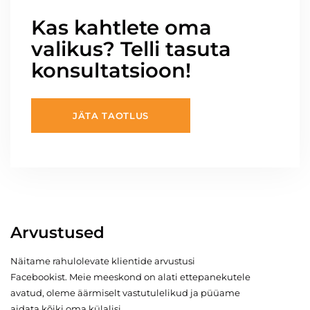
Kas kahtlete oma
valikus? Telli tasuta
konsultatsioon!
JÄTA TAOTLUS
Arvustused
Näitame rahulolevate klientide arvustusi
Facebookist. Meie meeskond on alati ettepanekutele
avatud, oleme äärmiselt vastutulelikud ja püüame
aidata kõiki oma külalisi