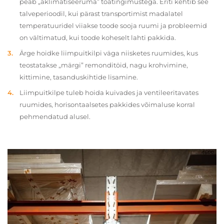
peab „aklimatiseeruma” toatingimustega. Eriti kehtib see
talveperioodil, kui pärast transportimist madalatel
temperatuuridel viiakse toode sooja ruumi ja probleemid
on vältimatud, kui toode koheselt lahti pakkida.
Ärge hoidke liimpuitkilpi väga niisketes ruumides, kus
teostatakse „märgi” remonditöid, nagu krohvimine,
kittimine, tasanduskihtide lisamine.
Liimpuitkilpe tuleb hoida kuivades ja ventileeritavates
ruumides, horisontaalsetes pakkides võimaluse korral
pehmendatud alusel.