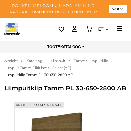
ROHKEM ISELOOMU, MADALAM HIND.
Vaata
NATURAL TAMMEPUIDUST LIIMPUITKILP.
ET
Tallinn
TOOTEKATALOOG
Tarnimine
Avaleht
Kataloog
Liimpuit
Tamme liimpuitkilp
Makse
Liimpuit Tamm Pikk lamell Select (AB)
Meist
Liimpuitkilp Tamm PL 30-650-2800 AB
Blogi
Liimpuitkilp Tamm PL 30-650-2800 AB
Kontaktid
ARTIKKEL:
2800-650-30-2PLTL