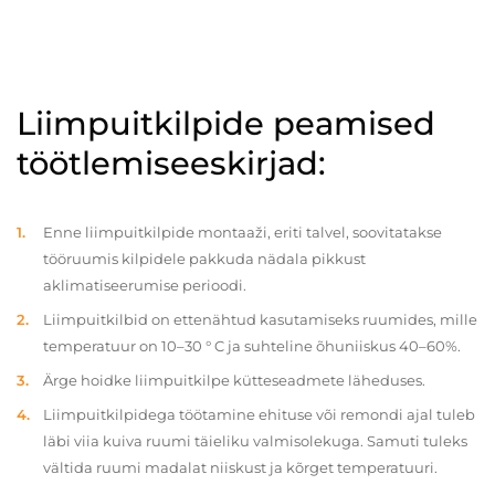
Liimpuitkilpide peamised
töötlemiseeskirjad:
Enne liimpuitkilpide montaaži, eriti talvel, soovitatakse
tööruumis kilpidele pakkuda nädala pikkust
aklimatiseerumise perioodi.
Liimpuitkilbid on ettenähtud kasutamiseks ruumides, mille
temperatuur on 10–30 ° C ja suhteline õhuniiskus 40–60%.
Ärge hoidke liimpuitkilpe kütteseadmete läheduses.
Liimpuitkilpidega töötamine ehituse või remondi ajal tuleb
läbi viia kuiva ruumi täieliku valmisolekuga. Samuti tuleks
vältida ruumi madalat niiskust ja kõrget temperatuuri.