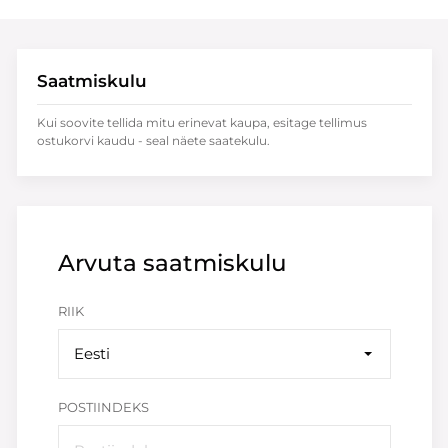
Saatmiskulu
Kui soovite tellida mitu erinevat kaupa, esitage tellimus
ostukorvi kaudu - seal näete saatekulu.
Arvuta saatmiskulu
RIIK
Eesti
POSTIINDEKS