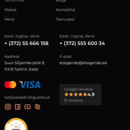
Tarnimine
Blogi
Makse
Kontaktid
Meist
Teenused
Eesti, Inglise, Vene
Eesti, Inglise, Vene
+ (372) 55 666 158
+ (372) 555 600 34
Aadress
E-post
Suur-Sõjamäe põik 9,
stragendo@stragendo.ee
11415 Tallinn, Eesti
Google reviews
4.9
Sotsiaalsed võrgustikud
51 reviews