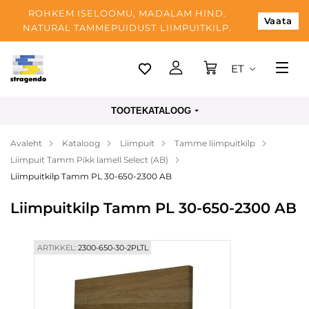
ROHKEM ISELOOMU, MADALAM HIND.
Vaata
NATURAL TAMMEPUIDUST LIIMPUITKILP.
ET
Tallinn
TOOTEKATALOOG
Tarnimine
Avaleht
Kataloog
Liimpuit
Tamme liimpuitkilp
Makse
Liimpuit Tamm Pikk lamell Select (AB)
Meist
Liimpuitkilp Tamm PL 30-650-2300 AB
Blogi
Liimpuitkilp Tamm PL 30-650-2300 AB
Kontaktid
ARTIKKEL:
2300-650-30-2PLTL