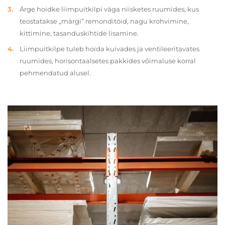
Ärge hoidke liimpuitkilpi väga niisketes ruumides, kus
teostatakse „märgi” remonditöid, nagu krohvimine,
kittimine, tasanduskihtide lisamine.
Liimpuitkilpe tuleb hoida kuivades ja ventileeritavates
ruumides, horisontaalsetes pakkides võimaluse korral
pehmendatud alusel.