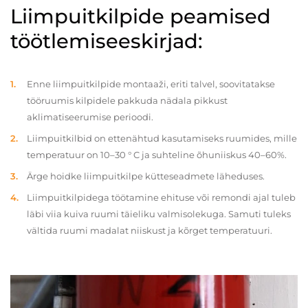
Liimpuitkilpide peamised
töötlemiseeskirjad:
Enne liimpuitkilpide montaaži, eriti talvel, soovitatakse
tööruumis kilpidele pakkuda nädala pikkust
aklimatiseerumise perioodi.
Liimpuitkilbid on ettenähtud kasutamiseks ruumides, mille
temperatuur on 10–30 ° C ja suhteline õhuniiskus 40–60%.
Ärge hoidke liimpuitkilpe kütteseadmete läheduses.
Liimpuitkilpidega töötamine ehituse või remondi ajal tuleb
läbi viia kuiva ruumi täieliku valmisolekuga. Samuti tuleks
vältida ruumi madalat niiskust ja kõrget temperatuuri.