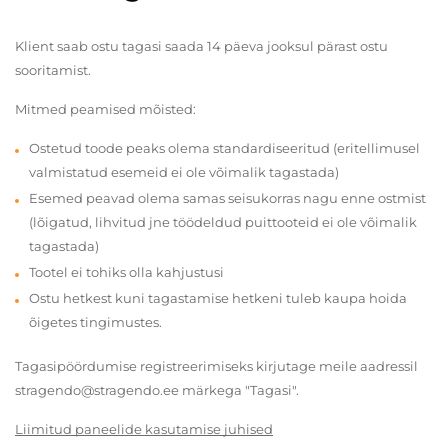
Klient saab ostu tagasi saada 14 päeva jooksul pärast ostu
sooritamist.
Mitmed peamised mõisted:
Ostetud toode peaks olema standardiseeritud (eritellimusel
valmistatud esemeid ei ole võimalik tagastada)
Esemed peavad olema samas seisukorras nagu enne ostmist
(lõigatud, lihvitud jne töödeldud puittooteid ei ole võimalik
tagastada)
Tootel ei tohiks olla kahjustusi
Ostu hetkest kuni tagastamise hetkeni tuleb kaupa hoida
õigetes tingimustes.
Tagasipöördumise registreerimiseks kirjutage meile aadressil
stragendo@stragendo.ee märkega "Tagasi".
Liimitud paneelide kasutamise juhised