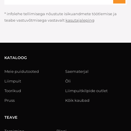
* infolehe tellimisega nõustute isikuandmete töötlemise ja
teabe vastuvõtmisega vastavalt
kasutajaleping
KATALOOG
Meie puidutooted
Saematerjal
Liimpuit
Õli
Toorikud
Liimpuitkilpide outlet
Pruss
Kõik kaubad
TEAVE