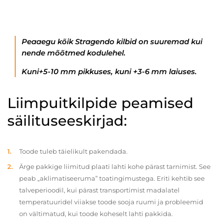
Peaaegu kõik Stragendo kilbid on suuremad kui
nende mõõtmed kodulehel.
Kuni+5-10 mm pikkuses, kuni +3-6 mm laiuses.
Liimpuitkilpide peamised
säilituseeskirjad:
Toode tuleb täielikult pakendada.
Ärge pakkige liimitud plaati lahti kohe pärast tarnimist. See
peab „aklimatiseeruma” toatingimustega. Eriti kehtib see
talveperioodil, kui pärast transportimist madalatel
temperatuuridel viiakse toode sooja ruumi ja probleemid
on vältimatud, kui toode koheselt lahti pakkida.