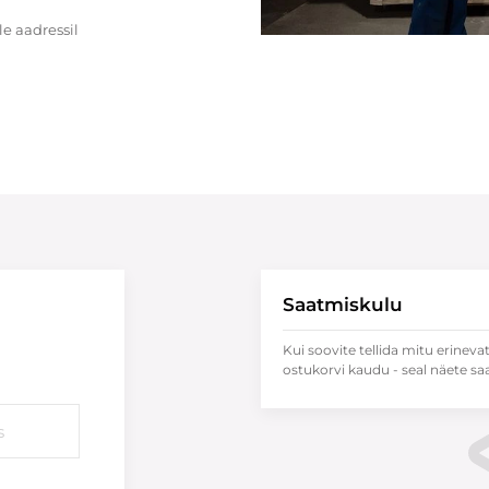
e aadressil
Saatmiskulu
Kui soovite tellida mitu erineva
ostukorvi kaudu - seal näete sa