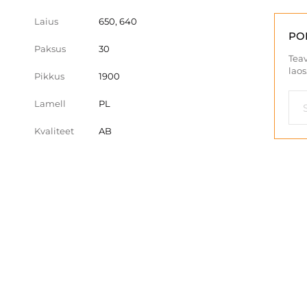
Laius
650, 640
PO
Paksus
30
Teav
laos
Pikkus
1900
Lamell
PL
Kvaliteet
AB