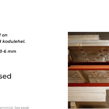
d on
 kodulehel.
+3-6 mm
ised
tarnimist. See peab