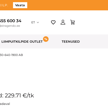
ILP.
Vaata
 555 600 34
ET
@stragendo.ee
LIIMPUITKILPIDE OUTLET
TEENUSED
 30-640-1900 AB
: 229.71 €/tk
aadaval