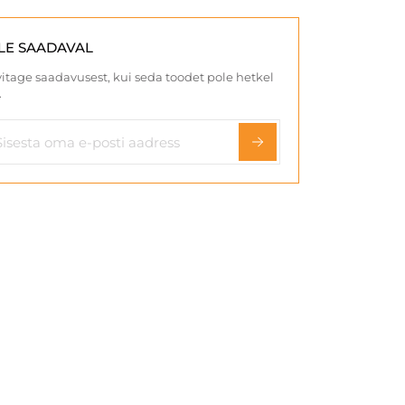
LE SAADAVAL
itage saadavusest, kui seda toodet pole hetkel
.