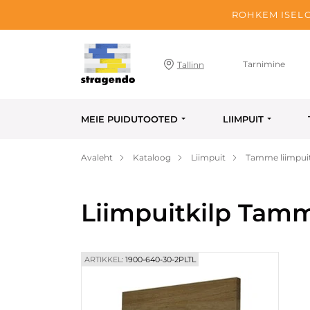
ROHKEM ISELO
Tarnimine
Tallinn
MEIE PUIDUTOOTED
LIIMPUIT
Avaleht
Kataloog
Liimpuit
Tamme liimpuit
Liimpuitkilp Tam
ARTIKKEL:
1900-640-30-2PLTL