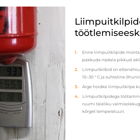
Liimpuitkilpi
töötlemiseeski
Enne liimpuitkilpide montaaž
pakkuda nädala pikkust akl
Liimpuitkilbid on ettenäht
10–30 ° C ja suhteline õhun
Ärge hoidke liimpuitkilpe 
Liimpuitkilpidega töötamine 
ruumi täieliku valmisolekug
kõrget temperatuuri.