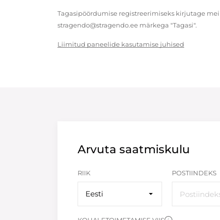
Tagasipöördumise registreerimiseks kirjutage meil
stragendo@stragendo.ee märkega "Tagasi".
Liimitud paneelide kasutamise juhised
Arvuta saatmiskulu
RIIK
POSTIINDEKS
Eesti