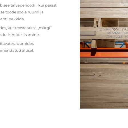
 see talveperioodil, kui pärast
se toode sooja ruumi ja
lahti pakkida.
des, kus teostatakse „märgi”
nduskihtide lisamine.
ritavates ruumides,
ehmendatud alusel.