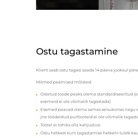
Ostu tagastamine
Klient saab ostu tagasi saada 14 päeva jooksul pära
Mitmed peamised mõisted:
Ostetud toode peaks olema standardiseeritud (e
esemeid ei ole võimalik tagastada)
Esemed peavad olema samas seisukorras nagu en
jne töödeldud puittooteid ei ole võimalik tagast
Tootel ei tohiks olla kahjustusi
Ostu hetkest kuni tagastamise hetkeni tuleb ka