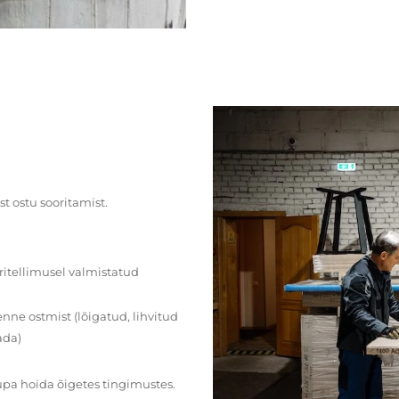
st ostu sooritamist.
ritellimusel valmistatud
ne ostmist (lõigatud, lihvitud
ada)
upa hoida õigetes tingimustes.