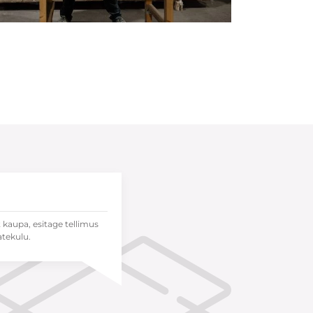
t kaupa, esitage tellimus
atekulu.