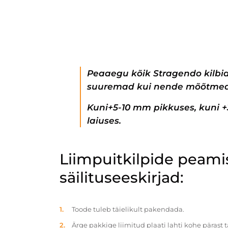
Peaaegu kõik Stragendo kilbi
suuremad kui nende mõõtmed
Kuni+5-10 mm pikkuses, kuni 
laiuses.
Liimpuitkilpide peam
säilituseeskirjad:
Toode tuleb täielikult pakendada.
Ärge pakkige liimitud plaati lahti kohe pärast 