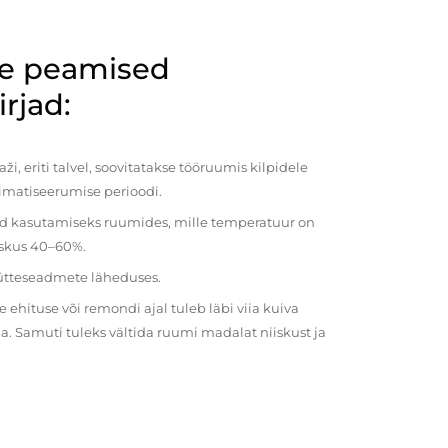
de peamised
rjad:
i, eriti talvel, soovitatakse tööruumis kilpidele
imatiseerumise perioodi.
ud kasutamiseks ruumides, mille temperatuur on
iiskus 40–60%.
kütteseadmete läheduses.
ehituse või remondi ajal tuleb läbi viia kuiva
a. Samuti tuleks vältida ruumi madalat niiskust ja