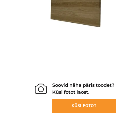
Soovid näha päris toodet?
Küsi fotot laost.
KÜSI FOTOT