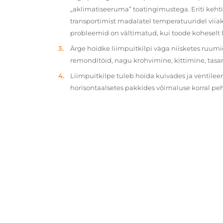
„aklimatiseeruma” toatingimustega. Eriti kehtib
transportimist madalatel temperatuuridel viiak
probleemid on vältimatud, kui toode koheselt 
Ärge hoidke liimpuitkilpi väga niisketes ruumi
remonditöid, nagu krohvimine, kittimine, tasa
Liimpuitkilpe tuleb hoida kuivades ja ventilee
horisontaalsetes pakkides võimaluse korral p