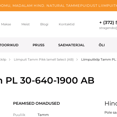
OMU, MADALAM HIND. NATURAL TAMMEPUIDUST LIIMPUITK
+ (372)
Makse
Meist
Blogi
Kontaktid
stragendo
TOORIKUD
PRUSS
SAEMATERJAL
ÕLI
kilp
Liimpuit Tamm Pikk lamell Select (AB)
Liimpuitkilp Tamm PL
m PL 30-640-1900 AB
Hind
PEAMISED OMADUSED
Pole s
Puuliik
Tamm