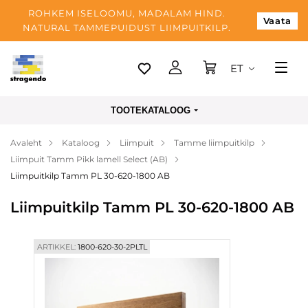
ROHKEM ISELOOMU, MADALAM HIND.
Vaata
NATURAL TAMMEPUIDUST LIIMPUITKILP.
ET
Tallinn
TOOTEKATALOOG
Tarnimine
Avaleht
Kataloog
Liimpuit
Tamme liimpuitkilp
Makse
Liimpuit Tamm Pikk lamell Select (AB)
Meist
Liimpuitkilp Tamm PL 30-620-1800 AB
Blogi
Liimpuitkilp Tamm PL 30-620-1800 AB
Kontaktid
ARTIKKEL:
1800-620-30-2PLTL