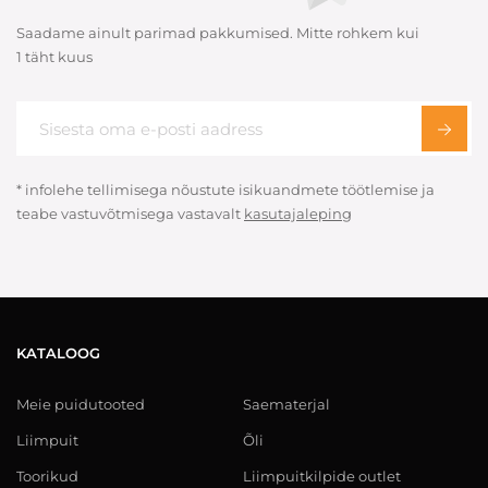
Saadame ainult parimad pakkumised. Mitte rohkem kui
1 täht kuus
* infolehe tellimisega nõustute isikuandmete töötlemise ja
teabe vastuvõtmisega vastavalt
kasutajaleping
KATALOOG
Meie puidutooted
Saematerjal
Liimpuit
Õli
Toorikud
Liimpuitkilpide outlet