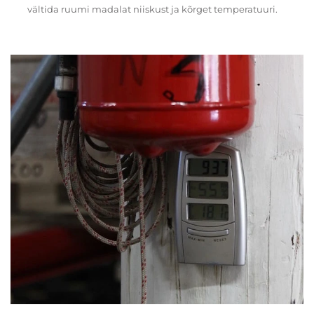
vältida ruumi madalat niiskust ja kõrget temperatuuri.