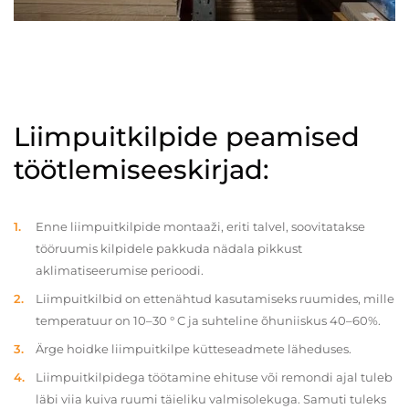
Liimpuitkilpide peamised
töötlemiseeskirjad:
Enne liimpuitkilpide montaaži, eriti talvel, soovitatakse
tööruumis kilpidele pakkuda nädala pikkust
aklimatiseerumise perioodi.
Liimpuitkilbid on ettenähtud kasutamiseks ruumides, mille
temperatuur on 10–30 ° C ja suhteline õhuniiskus 40–60%.
Ärge hoidke liimpuitkilpe kütteseadmete läheduses.
Liimpuitkilpidega töötamine ehituse või remondi ajal tuleb
läbi viia kuiva ruumi täieliku valmisolekuga. Samuti tuleks