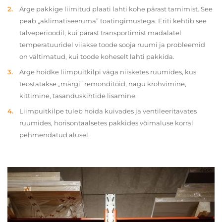
Ärge pakkige liimitud plaati lahti kohe pärast tarnimist. See
peab „aklimatiseeruma” toatingimustega. Eriti kehtib see
talveperioodil, kui pärast transportimist madalatel
temperatuuridel viiakse toode sooja ruumi ja probleemid
on vältimatud, kui toode koheselt lahti pakkida.
Ärge hoidke liimpuitkilpi väga niisketes ruumides, kus
teostatakse „märgi” remonditöid, nagu krohvimine,
kittimine, tasanduskihtide lisamine.
Liimpuitkilpe tuleb hoida kuivades ja ventileeritavates
ruumides, horisontaalsetes pakkides võimaluse korral
pehmendatud alusel.