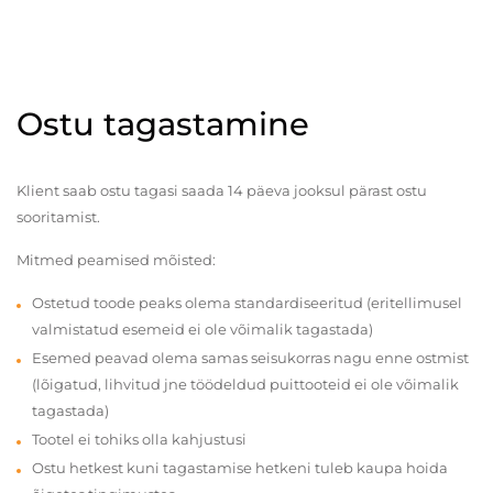
Ostu tagastamine
Klient saab ostu tagasi saada 14 päeva jooksul pärast ostu
sooritamist.
Mitmed peamised mõisted:
Ostetud toode peaks olema standardiseeritud (eritellimusel
valmistatud esemeid ei ole võimalik tagastada)
Esemed peavad olema samas seisukorras nagu enne ostmist
(lõigatud, lihvitud jne töödeldud puittooteid ei ole võimalik
tagastada)
Tootel ei tohiks olla kahjustusi
Ostu hetkest kuni tagastamise hetkeni tuleb kaupa hoida