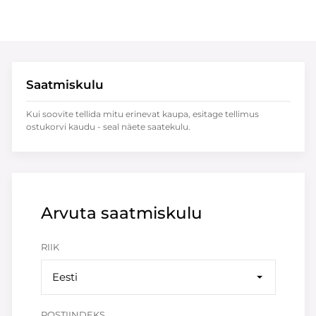
Saatmiskulu
Kui soovite tellida mitu erinevat kaupa, esitage tellimus
ostukorvi kaudu - seal näete saatekulu.
Arvuta saatmiskulu
RIIK
Eesti
POSTIINDEKS