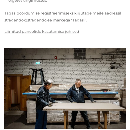
õigetes tingimustes.
Tagasipöördumise registreerimiseks kirjutage meile aadressil
stragendo@stragendo.ee märkega "Tagasi".
Liimitud paneelide kasutamise juhised