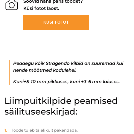
Soovid näha päris toodet?
Küsi fotot laost.
KÜSI FOTOT
Peaaegu kõik Stragendo kilbid on suuremad kui
nende mõõtmed kodulehel.
Kuni+5-10 mm pikkuses, kuni +3-6 mm laiuses.
Liimpuitkilpide peamised
säilituseeskirjad:
Toode tuleb täielikult pakendada.