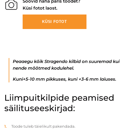
Soovid näha päris toodet?
Küsi fotot laost.
KÜSI FOTOT
Peaaegu kõik Stragendo kilbid on suuremad kui
nende mõõtmed kodulehel.
Kuni+5-10 mm pikkuses, kuni +3-6 mm laiuses.
Liimpuitkilpide peamised
säilituseeskirjad:
Toode tuleb täielikult pakendada.