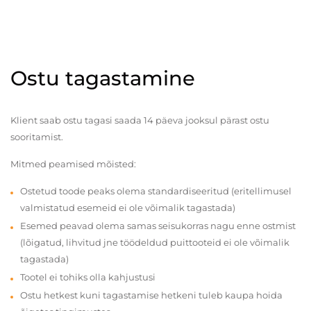
Ostu tagastamine
Klient saab ostu tagasi saada 14 päeva jooksul pärast ostu
sooritamist.
Mitmed peamised mõisted:
Ostetud toode peaks olema standardiseeritud (eritellimusel
valmistatud esemeid ei ole võimalik tagastada)
Esemed peavad olema samas seisukorras nagu enne ostmist
(lõigatud, lihvitud jne töödeldud puittooteid ei ole võimalik
tagastada)
Tootel ei tohiks olla kahjustusi
Ostu hetkest kuni tagastamise hetkeni tuleb kaupa hoida