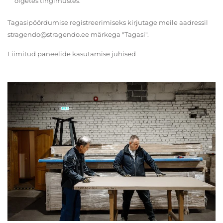
õigetes tingimustes.
Tagasipöördumise registreerimiseks kirjutage meile aadressil
stragendo@stragendo.ee märkega "Tagasi".
Liimitud paneelide kasutamise juhised