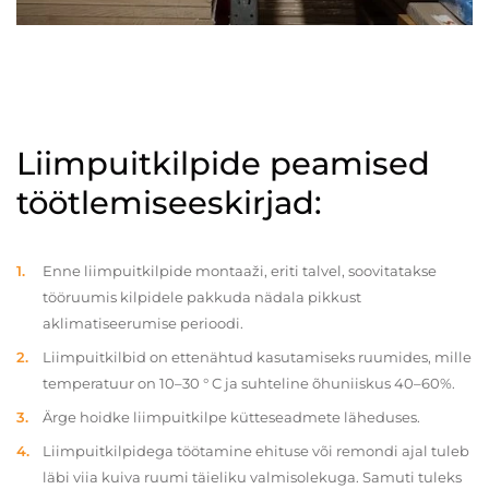
Liimpuitkilpide peamised
töötlemiseeskirjad:
Enne liimpuitkilpide montaaži, eriti talvel, soovitatakse
tööruumis kilpidele pakkuda nädala pikkust
aklimatiseerumise perioodi.
Liimpuitkilbid on ettenähtud kasutamiseks ruumides, mille
temperatuur on 10–30 ° C ja suhteline õhuniiskus 40–60%.
Ärge hoidke liimpuitkilpe kütteseadmete läheduses.
Liimpuitkilpidega töötamine ehituse või remondi ajal tuleb
läbi viia kuiva ruumi täieliku valmisolekuga. Samuti tuleks