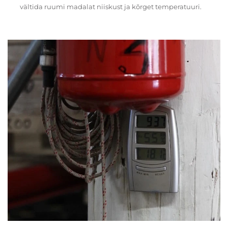
vältida ruumi madalat niiskust ja kõrget temperatuuri.