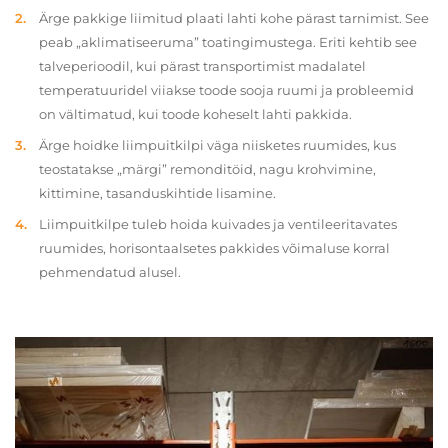
Ärge pakkige liimitud plaati lahti kohe pärast tarnimist. See
peab „aklimatiseeruma” toatingimustega. Eriti kehtib see
talveperioodil, kui pärast transportimist madalatel
temperatuuridel viiakse toode sooja ruumi ja probleemid
on vältimatud, kui toode koheselt lahti pakkida.
Ärge hoidke liimpuitkilpi väga niisketes ruumides, kus
teostatakse „märgi” remonditöid, nagu krohvimine,
kittimine, tasanduskihtide lisamine.
Liimpuitkilpe tuleb hoida kuivades ja ventileeritavates
ruumides, horisontaalsetes pakkides võimaluse korral
pehmendatud alusel.