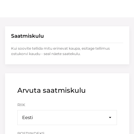
Saatmiskulu
Kui soovite tellida mitu erinevat kaupa, esitage tellimus
ostukorvi kaudu - seal näete saatekulu.
Arvuta saatmiskulu
RIIK
Eesti
POSTIINDEKS