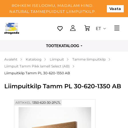
ROHKEM ISELOOMU, MADALAM HIND.
Vaata
NATURAL TAMMEPUIDUST LIIMPUITKILP.
ET
Tallinn
TOOTEKATALOOG
Tarnimine
Avaleht
Kataloog
Liimpuit
Tamme liimpuitkilp
Makse
Liimpuit Tamm Pikk lamell Select (AB)
Meist
Liimpuitkilp Tamm PL 30-620-1350 AB
Blogi
Liimpuitkilp Tamm PL 30-620-1350 AB
Kontaktid
ARTIKKEL:
1350-620-30-2PLTL