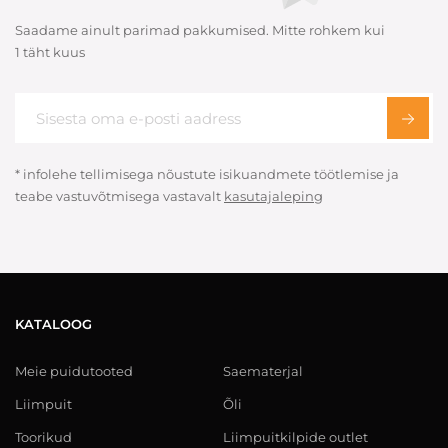
Saadame ainult parimad pakkumised. Mitte rohkem kui
1 täht kuus
* infolehe tellimisega nõustute isikuandmete töötlemise ja
teabe vastuvõtmisega vastavalt
kasutajaleping
KATALOOG
Meie puidutooted
Saematerjal
Liimpuit
Õli
Toorikud
Liimpuitkilpide outlet