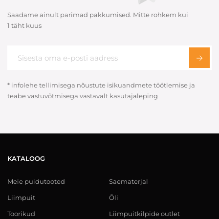
Saadame ainult parimad pakkumised. Mitte rohkem kui
1 täht kuus
* infolehe tellimisega nõustute isikuandmete töötlemise ja
teabe vastuvõtmisega vastavalt
kasutajaleping
KATALOOG
Meie puidutooted
Saematerjal
Liimpuit
Õli
Toorikud
Liimpuitkilpide outlet