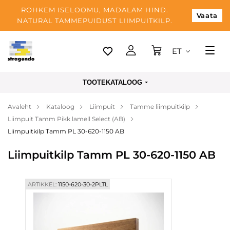
ROHKEM ISELOOMU, MADALAM HIND.
Vaata
NATURAL TAMMEPUIDUST LIIMPUITKILP.
ET
Tallinn
TOOTEKATALOOG
Tarnimine
Avaleht
Kataloog
Liimpuit
Tamme liimpuitkilp
Makse
Liimpuit Tamm Pikk lamell Select (AB)
Meist
Liimpuitkilp Tamm PL 30-620-1150 AB
Blogi
Liimpuitkilp Tamm PL 30-620-1150 AB
Kontaktid
ARTIKKEL:
1150-620-30-2PLTL