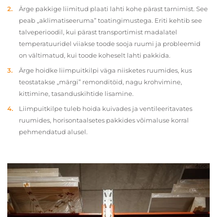
Ärge pakkige liimitud plaati lahti kohe pärast tarnimist. See
peab „aklimatiseeruma” toatingimustega. Eriti kehtib see
talveperioodil, kui pärast transportimist madalatel
temperatuuridel viiakse toode sooja ruumi ja probleemid
on vältimatud, kui toode koheselt lahti pakkida.
Ärge hoidke liimpuitkilpi väga niisketes ruumides, kus
teostatakse „märgi” remonditöid, nagu krohvimine,
kittimine, tasanduskihtide lisamine.
Liimpuitkilpe tuleb hoida kuivades ja ventileeritavates
ruumides, horisontaalsetes pakkides võimaluse korral
pehmendatud alusel.