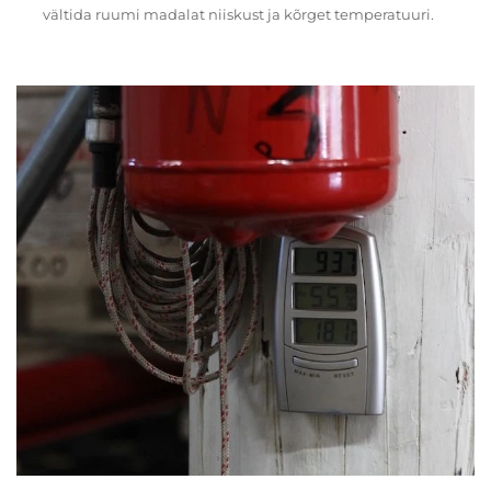
vältida ruumi madalat niiskust ja kõrget temperatuuri.