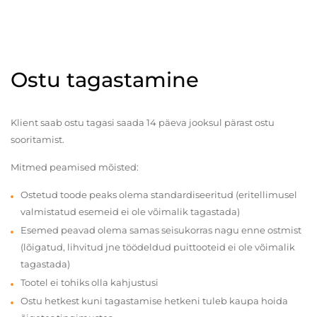
Ostu tagastamine
Klient saab ostu tagasi saada 14 päeva jooksul pärast ostu
sooritamist.
Mitmed peamised mõisted:
Ostetud toode peaks olema standardiseeritud (eritellimusel
valmistatud esemeid ei ole võimalik tagastada)
Esemed peavad olema samas seisukorras nagu enne ostmist
(lõigatud, lihvitud jne töödeldud puittooteid ei ole võimalik
tagastada)
Tootel ei tohiks olla kahjustusi
Ostu hetkest kuni tagastamise hetkeni tuleb kaupa hoida