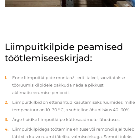
Liimpuitkilpide peamised
töötlemiseeskirjad:
Enne liimpuitkilpide montaaži, eriti talvel, soovitatakse
tööruumis kilpidele pakkuda nädala pikkust
aklimatiseerumise perioodi.
Liimpuitkilbid on ettenähtud kasutamiseks ruumides, mille
temperatuur on 10–30 ° C ja suhteline õhuniiskus 40–60%.
Ärge hoidke liimpuitkilpe kütteseadmete läheduses.
Liimpuitkilpidega töötamine ehituse või remondi ajal tuleb
läbi viia kuiva ruumi täieliku valmisolekuga. Samuti tuleks