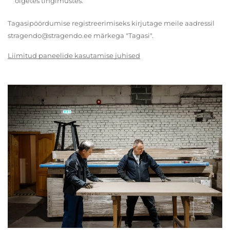
õigetes tingimustes.
Tagasipöördumise registreerimiseks kirjutage meile aadressil
stragendo@stragendo.ee märkega "Tagasi".
Liimitud paneelide kasutamise juhised