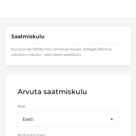
Saatmiskulu
Kui soovite tellida mitu erinevat kaupa, esitage tellimus
ostukorvi kaudu - seal näete saatekulu.
Arvuta saatmiskulu
RIIK
Eesti
POSTIINDEKS