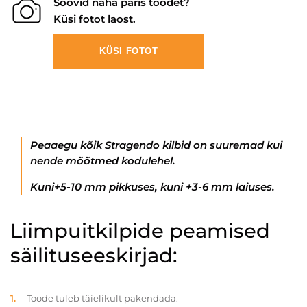
Soovid näha päris toodet?
Küsi fotot laost.
KÜSI FOTOT
Peaaegu kõik Stragendo kilbid on suuremad kui
nende mõõtmed kodulehel.
Kuni+5-10 mm pikkuses, kuni +3-6 mm laiuses.
Liimpuitkilpide peamised
säilituseeskirjad:
Toode tuleb täielikult pakendada.