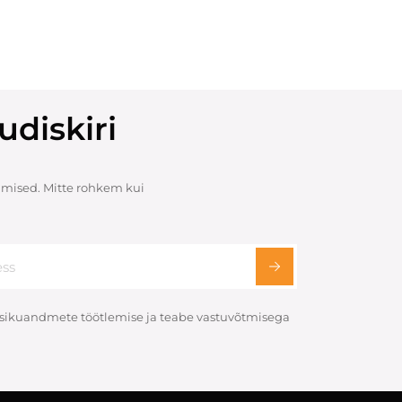
udiskiri
mised. Mitte rohkem kui
 isikuandmete töötlemise ja teabe vastuvõtmisega