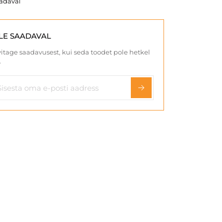
aadaval
LE SAADAVAL
itage saadavusest, kui seda toodet pole hetkel
.