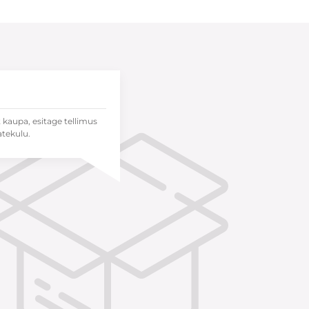
t kaupa, esitage tellimus
atekulu.