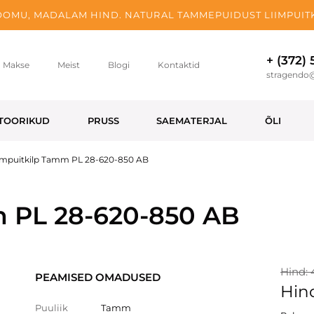
OMU, MADALAM HIND. NATURAL TAMMEPUIDUST LIIMPUITK
+ (372)
Makse
Meist
Blogi
Kontaktid
stragendo
TOORIKUD
PRUSS
SAEMATERJAL
ÕLI
impuitkilp Tamm PL 28-620-850 AB
m PL 28-620-850 AB
Hind: 
PEAMISED OMADUSED
Hind
Puuliik
Tamm