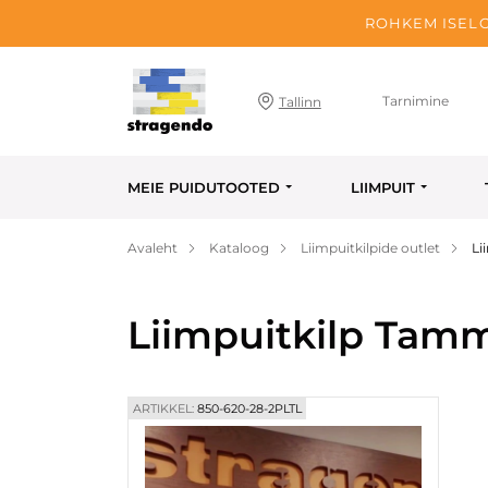
ROHKEM ISELO
Tarnimine
Tallinn
MEIE PUIDUTOOTED
LIIMPUIT
Avaleht
Kataloog
Liimpuitkilpide outlet
Li
Liimpuitkilp Tam
ARTIKKEL:
850-620-28-2PLTL