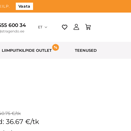
ILP.
Vaata
 555 600 34
ET
@stragendo.ee
LIIMPUITKILPIDE OUTLET
TEENUSED
40.75 €/tk
: 36.67 €/tk