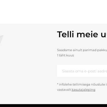
Telli meie u
Saadame ainult parimad pakku
1 täht kuus
* infolehe tellimisega nõustute
vastavalt
kasutajaleping