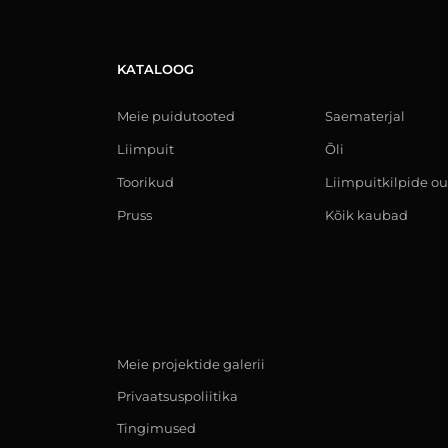
KATALOOG
Meie puidutooted
Saematerjal
Liimpuit
Õli
Toorikud
Liimpuitkilpide ou
Pruss
Kõik kaubad
Meie projektide galerii
Privaatsuspoliitika
Tingimused