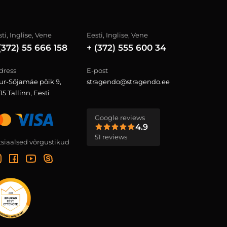
ti, Inglise, Vene
Eesti, Inglise, Vene
(372) 55 666 158
+ (372) 555 600 34
dress
E-post
ur-Sõjamäe põik 9,
stragendo@stragendo.ee
15 Tallinn, Eesti
Google reviews
4.9
51 reviews
tsiaalsed võrgustikud