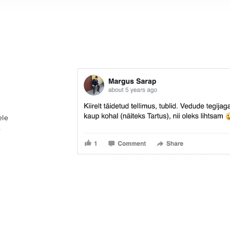
ele
e