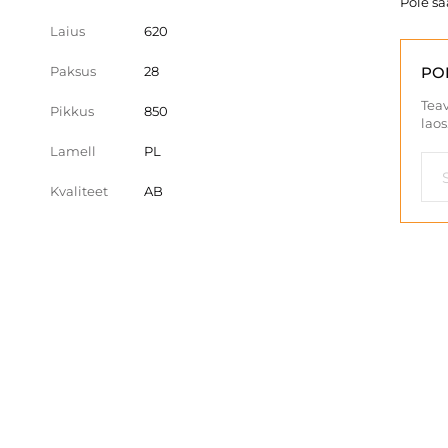
Pole s
Laius
620
Paksus
28
PO
Teav
Pikkus
850
laos
Lamell
PL
Kvaliteet
AB