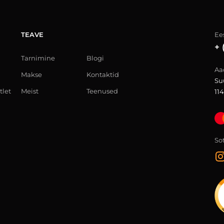
TEAVE
Ees
+ 
Tarnimine
Blogi
Aa
Makse
Kontaktid
Su
tlet
Meist
Teenused
114
So