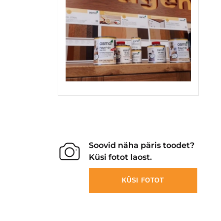
Soovid näha päris toodet?
Küsi fotot laost.
KÜSI FOTOT