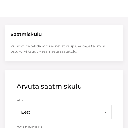
Saatmiskulu
Kui soovite tellida mitu erinevat kaupa, esitage tellimus
ostukorvi kaudu - seal näete saatekulu.
Arvuta saatmiskulu
RIIK
Eesti
POSTIINDEKS