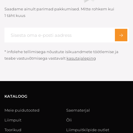
Saadame ainult parimad pakkumised. Mitte rohkem kui
1 täht kuus
* infolehe tellimisega nõustute isikuandmete töötlemise ja
teabe vastuvõtmisega vastavalt
kasutajaleping
KATALOOG
Meie puidutooted
Saematerjal
Liimpuit
Õli
Toorikud
Liimpuitkilpide outlet