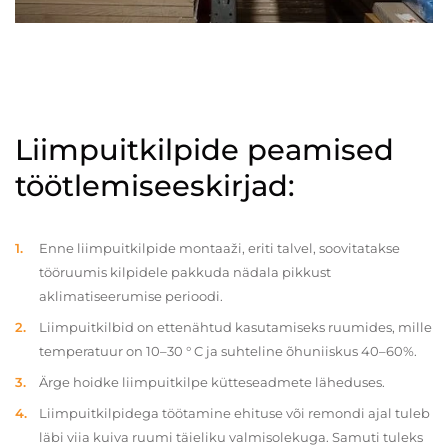
Liimpuitkilpide peamised
töötlemiseeskirjad:
Enne liimpuitkilpide montaaži, eriti talvel, soovitatakse
tööruumis kilpidele pakkuda nädala pikkust
aklimatiseerumise perioodi.
Liimpuitkilbid on ettenähtud kasutamiseks ruumides, mille
temperatuur on 10–30 ° C ja suhteline õhuniiskus 40–60%.
Ärge hoidke liimpuitkilpe kütteseadmete läheduses.
Liimpuitkilpidega töötamine ehituse või remondi ajal tuleb
läbi viia kuiva ruumi täieliku valmisolekuga. Samuti tuleks