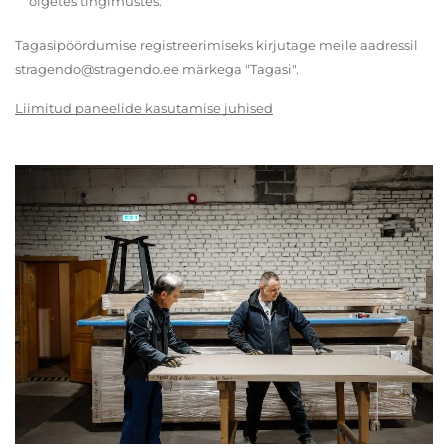
õigetes tingimustes.
Tagasipöördumise registreerimiseks kirjutage meile aadressil
stragendo@stragendo.ee märkega "Tagasi".
Liimitud paneelide kasutamise juhised