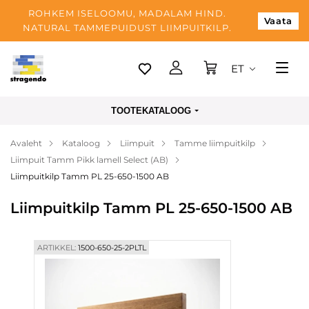
ROHKEM ISELOOMU, MADALAM HIND.
Vaata
NATURAL TAMMEPUIDUST LIIMPUITKILP.
ET
Tallinn
TOOTEKATALOOG
Tarnimine
Avaleht
Kataloog
Liimpuit
Tamme liimpuitkilp
Makse
Liimpuit Tamm Pikk lamell Select (AB)
Meist
Liimpuitkilp Tamm PL 25-650-1500 AB
Blogi
Liimpuitkilp Tamm PL 25-650-1500 AB
Kontaktid
ARTIKKEL:
1500-650-25-2PLTL