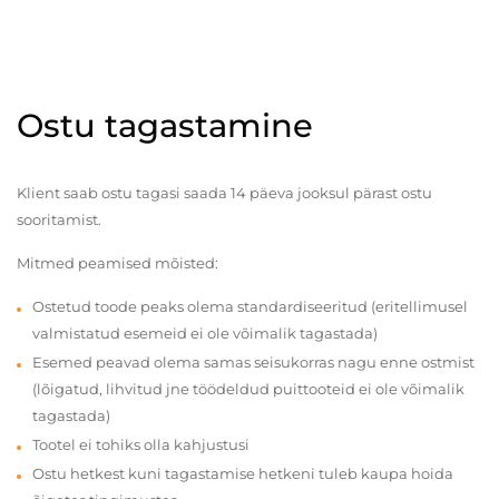
Ostu tagastamine
Klient saab ostu tagasi saada 14 päeva jooksul pärast ostu
sooritamist.
Mitmed peamised mõisted:
Ostetud toode peaks olema standardiseeritud (eritellimusel
valmistatud esemeid ei ole võimalik tagastada)
Esemed peavad olema samas seisukorras nagu enne ostmist
(lõigatud, lihvitud jne töödeldud puittooteid ei ole võimalik
tagastada)
Tootel ei tohiks olla kahjustusi
Ostu hetkest kuni tagastamise hetkeni tuleb kaupa hoida