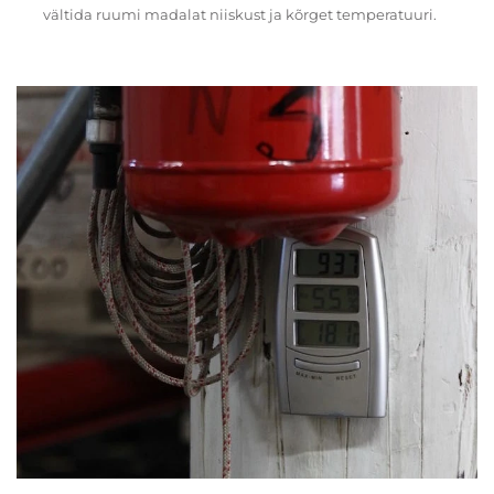
vältida ruumi madalat niiskust ja kõrget temperatuuri.