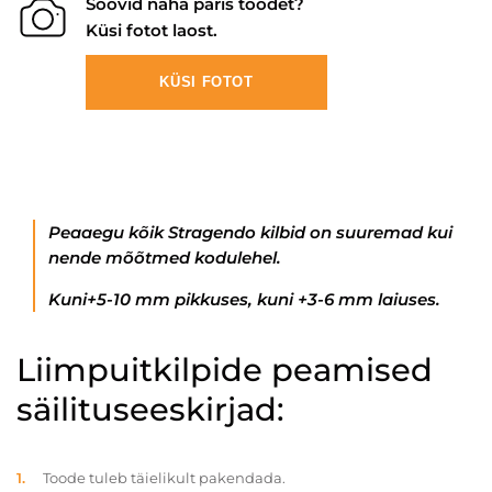
Soovid näha päris toodet?
Küsi fotot laost.
KÜSI FOTOT
Peaaegu kõik Stragendo kilbid on suuremad kui
nende mõõtmed kodulehel.
Kuni+5-10 mm pikkuses, kuni +3-6 mm laiuses.
Liimpuitkilpide peamised
säilituseeskirjad:
Toode tuleb täielikult pakendada.