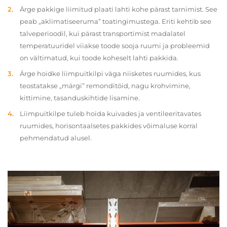
Ärge pakkige liimitud plaati lahti kohe pärast tarnimist. See
peab „aklimatiseeruma” toatingimustega. Eriti kehtib see
talveperioodil, kui pärast transportimist madalatel
temperatuuridel viiakse toode sooja ruumi ja probleemid
on vältimatud, kui toode koheselt lahti pakkida.
Ärge hoidke liimpuitkilpi väga niisketes ruumides, kus
teostatakse „märgi” remonditöid, nagu krohvimine,
kittimine, tasanduskihtide lisamine.
Liimpuitkilpe tuleb hoida kuivades ja ventileeritavates
ruumides, horisontaalsetes pakkides võimaluse korral
pehmendatud alusel.