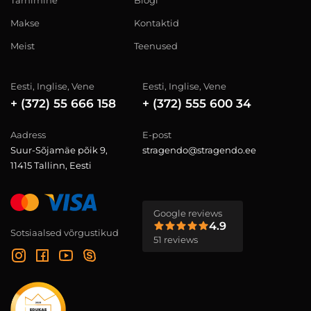
Tarnimine
Blogi
Makse
Kontaktid
Meist
Teenused
Eesti, Inglise, Vene
Eesti, Inglise, Vene
+ (372) 55 666 158
+ (372) 555 600 34
Aadress
E-post
Suur-Sõjamäe põik 9,
stragendo@stragendo.ee
11415 Tallinn, Eesti
Google reviews
4.9
Sotsiaalsed võrgustikud
51 reviews