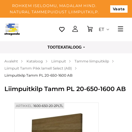
ROHKEM ISELOOMU, MADALAM HIND.
Vaata
NATURAL TAMMEPUIDUST LIIMPUITKILP.
ET
Tallinn
TOOTEKATALOOG
Tarnimine
Avaleht
Kataloog
Liimpuit
Tamme liimpuitkilp
Makse
Liimpuit Tamm Pikk lamell Select (AB)
Meist
Liimpuitkilp Tamm PL 20-650-1600 AB
Blogi
Liimpuitkilp Tamm PL 20-650-1600 AB
Kontaktid
ARTIKKEL:
1600-650-20-2PLTL