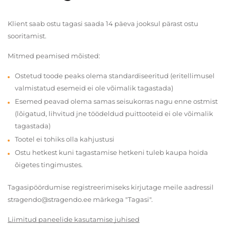
Klient saab ostu tagasi saada 14 päeva jooksul pärast ostu
sooritamist.
Mitmed peamised mõisted:
Ostetud toode peaks olema standardiseeritud (eritellimusel
valmistatud esemeid ei ole võimalik tagastada)
Esemed peavad olema samas seisukorras nagu enne ostmist
(lõigatud, lihvitud jne töödeldud puittooteid ei ole võimalik
tagastada)
Tootel ei tohiks olla kahjustusi
Ostu hetkest kuni tagastamise hetkeni tuleb kaupa hoida
õigetes tingimustes.
Tagasipöördumise registreerimiseks kirjutage meile aadressil
stragendo@stragendo.ee märkega "Tagasi".
Liimitud paneelide kasutamise juhised