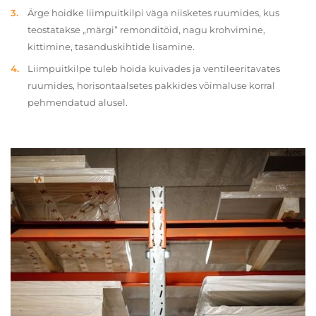
Ärge hoidke liimpuitkilpi väga niisketes ruumides, kus
teostatakse „märgi” remonditöid, nagu krohvimine,
kittimine, tasanduskihtide lisamine.
Liimpuitkilpe tuleb hoida kuivades ja ventileeritavates
ruumides, horisontaalsetes pakkides võimaluse korral
pehmendatud alusel.