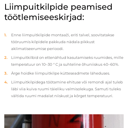
Liimpuitkilpide peamised
töötlemiseeskirjad:
Enne liimpuitkilpide montaaži, eriti talvel, soovitatakse
tööruumis kilpidele pakkuda nädala pikkust
aklimatiseerumise perioodi.
Liimpuitkilbid on ettenähtud kasutamiseks ruumides, mille
temperatuur on 10–30 ° C ja suhteline õhuniiskus 40–60%.
Ärge hoidke liimpuitkilpe kütteseadmete läheduses.
Liimpuitkilpidega töötamine ehituse või remondi ajal tuleb
läbi viia kuiva ruumi täieliku valmisolekuga. Samuti tuleks
vältida ruumi madalat niiskust ja kõrget temperatuuri.