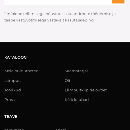
* infolehe tellimisega nõustute isikuandmete töötlemise ja
teabe vastuvõtmisega vastavalt
kasutajaleping
KATALOOG
Meie puidutooted
Saematerjal
Liimpuit
Õli
Toorikud
Liimpuitkilpide outlet
Pruss
Kõik kaubad
TEAVE