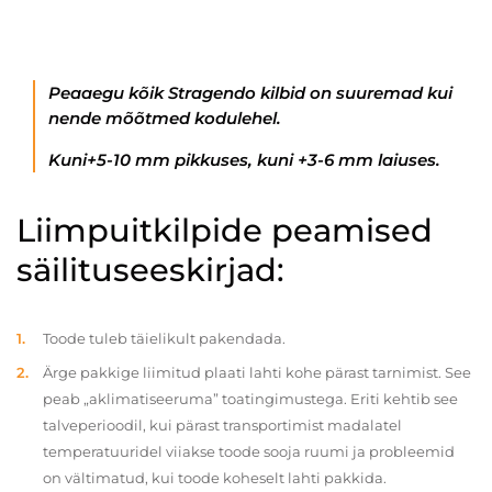
Peaaegu kõik Stragendo kilbid on suuremad kui
nende mõõtmed kodulehel.
Kuni+5-10 mm pikkuses, kuni +3-6 mm laiuses.
Liimpuitkilpide peamised
säilituseeskirjad:
Toode tuleb täielikult pakendada.
Ärge pakkige liimitud plaati lahti kohe pärast tarnimist. See
peab „aklimatiseeruma” toatingimustega. Eriti kehtib see
talveperioodil, kui pärast transportimist madalatel
temperatuuridel viiakse toode sooja ruumi ja probleemid
on vältimatud, kui toode koheselt lahti pakkida.