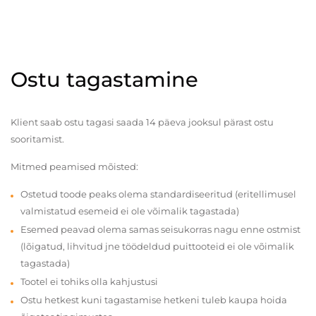
Ostu tagastamine
Klient saab ostu tagasi saada 14 päeva jooksul pärast ostu
sooritamist.
Mitmed peamised mõisted:
Ostetud toode peaks olema standardiseeritud (eritellimusel
valmistatud esemeid ei ole võimalik tagastada)
Esemed peavad olema samas seisukorras nagu enne ostmist
(lõigatud, lihvitud jne töödeldud puittooteid ei ole võimalik
tagastada)
Tootel ei tohiks olla kahjustusi
Ostu hetkest kuni tagastamise hetkeni tuleb kaupa hoida