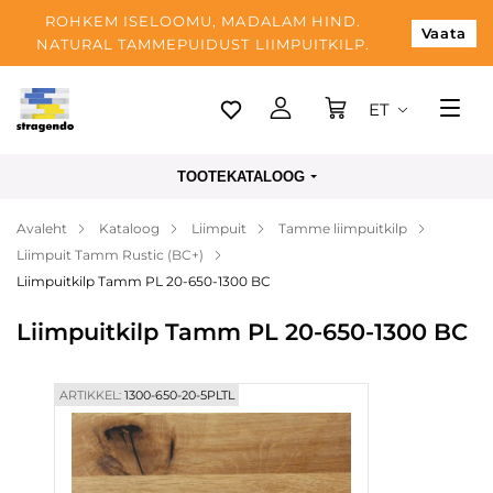
ROHKEM ISELOOMU, MADALAM HIND.
Vaata
NATURAL TAMMEPUIDUST LIIMPUITKILP.
ET
Tallinn
TOOTEKATALOOG
Tarnimine
Avaleht
Kataloog
Liimpuit
Tamme liimpuitkilp
Makse
Liimpuit Tamm Rustic (BC+)
Meist
Liimpuitkilp Tamm PL 20-650-1300 BC
Blogi
Liimpuitkilp Tamm PL 20-650-1300 BC
Kontaktid
ARTIKKEL:
1300-650-20-5PLTL