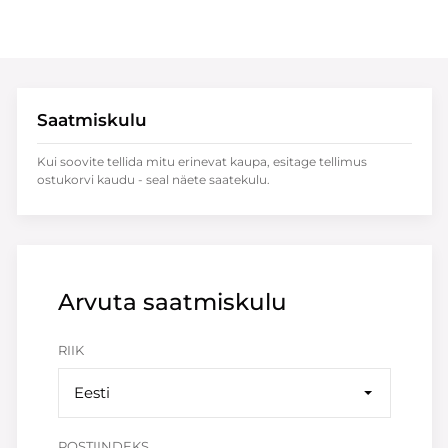
Saatmiskulu
Kui soovite tellida mitu erinevat kaupa, esitage tellimus
ostukorvi kaudu - seal näete saatekulu.
Arvuta saatmiskulu
RIIK
Eesti
POSTIINDEKS