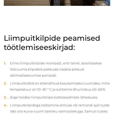
Liimpuitkilpide peamised
töötlemiseeskirjad:
Enne liimpuitkilpide montaaži, eriti talvel, soovitatakse
tööruumis kilpidele pakkuda nädala pikkust
aklimatiseerumise perioodi.
Liimpuitkilbid on ettenähtud kasutamiseks ruumides, mille
temperatuur on 10–30 ° C ja suhteline õhuniiskus 40–60%.
Ärge hoidke liimpuitkilpe kütteseadmete läheduses.
Liimpuitkilpidega töötamine ehituse või remondi ajal tuleb
läbi viia kuiva ruumi täieliku valmisolekuga. Samuti tuleks