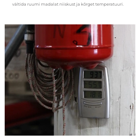
vältida ruumi madalat niiskust ja kõrget temperatuuri.