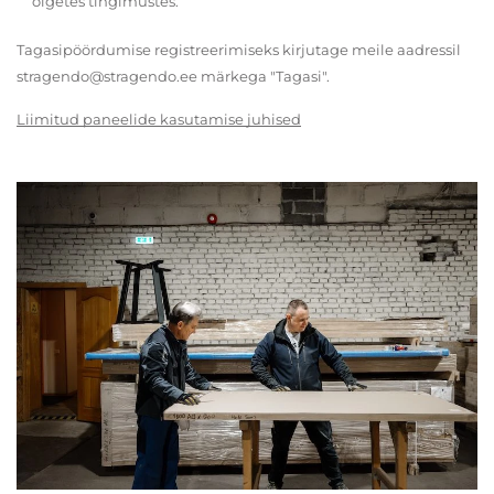
õigetes tingimustes.
Tagasipöördumise registreerimiseks kirjutage meile aadressil
stragendo@stragendo.ee märkega "Tagasi".
Liimitud paneelide kasutamise juhised