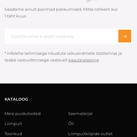
Saadame ainult parimad pakkumised. Mitte rohkem kui
1 täht kuus
* infolehe tellimisega nõustute isikuandmete töötlemise ja
teabe vastuvõtmisega vastavalt
kasutajaleping
KATALOOG
Meie puidutooted
Saematerjal
Liimpuit
Õli
Toorikud
Liimpuitkilpide outlet