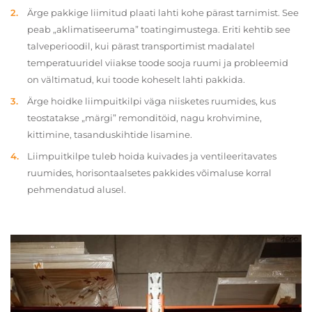
Ärge pakkige liimitud plaati lahti kohe pärast tarnimist. See
peab „aklimatiseeruma” toatingimustega. Eriti kehtib see
talveperioodil, kui pärast transportimist madalatel
temperatuuridel viiakse toode sooja ruumi ja probleemid
on vältimatud, kui toode koheselt lahti pakkida.
Ärge hoidke liimpuitkilpi väga niisketes ruumides, kus
teostatakse „märgi” remonditöid, nagu krohvimine,
kittimine, tasanduskihtide lisamine.
Liimpuitkilpe tuleb hoida kuivades ja ventileeritavates
ruumides, horisontaalsetes pakkides võimaluse korral
pehmendatud alusel.