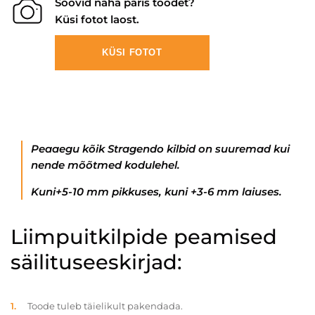
Soovid näha päris toodet?
Küsi fotot laost.
KÜSI FOTOT
Peaaegu kõik Stragendo kilbid on suuremad kui
nende mõõtmed kodulehel.
Kuni+5-10 mm pikkuses, kuni +3-6 mm laiuses.
Liimpuitkilpide peamised
säilituseeskirjad:
Toode tuleb täielikult pakendada.