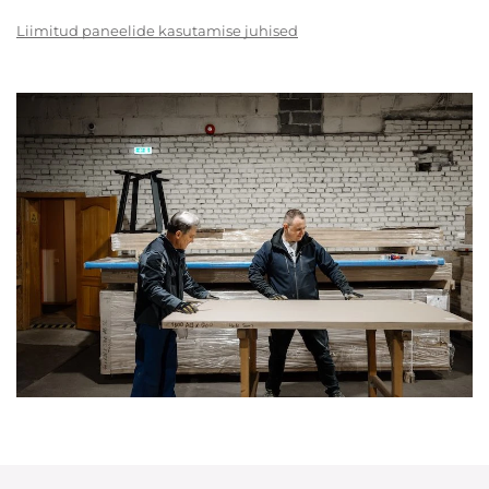
Liimitud paneelide kasutamise juhised