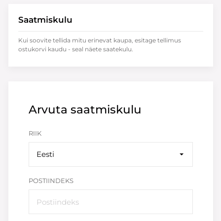
Saatmiskulu
Kui soovite tellida mitu erinevat kaupa, esitage tellimus
ostukorvi kaudu - seal näete saatekulu.
Arvuta saatmiskulu
RIIK
Eesti
POSTIINDEKS