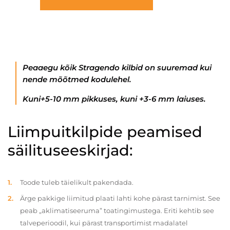
Peaaegu kõik Stragendo kilbid on suuremad kui
nende mõõtmed kodulehel.
Kuni+5-10 mm pikkuses, kuni +3-6 mm laiuses.
Liimpuitkilpide peamised
säilituseeskirjad:
Toode tuleb täielikult pakendada.
Ärge pakkige liimitud plaati lahti kohe pärast tarnimist. See
peab „aklimatiseeruma” toatingimustega. Eriti kehtib see
talveperioodil, kui pärast transportimist madalatel