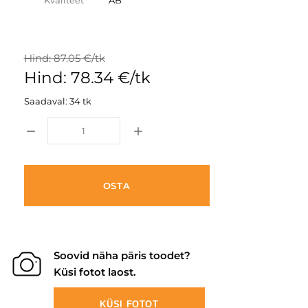
Kvaliteet
AB
Hind: 87.05 €/tk
Hind: 78.34 €/tk
Saadaval: 34 tk
OSTA
Soovid näha päris toodet?
Küsi fotot laost.
KÜSI FOTOT