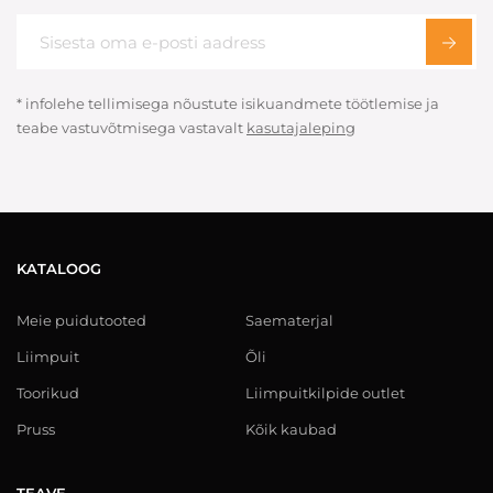
* infolehe tellimisega nõustute isikuandmete töötlemise ja
teabe vastuvõtmisega vastavalt
kasutajaleping
KATALOOG
Meie puidutooted
Saematerjal
Liimpuit
Õli
Toorikud
Liimpuitkilpide outlet
Pruss
Kõik kaubad