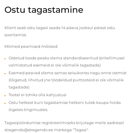
Ostu tagastamine
Klient saab ostu tagasi saada 14 päeva jooksul pärast ostu
sooritamist.
Mitmed peamised mõisted:
Ostetud toode peaks olema standardiseeritud (eritellimusel
valmistatud esemeid ei ole võimalik tagastada)
Esemed peavad olema samas seisukorras nagu enne ostmist
(lõigatud, lihvitud jne töödeldud puittooteid ei ole võimalik
tagastada)
Tootel ei tohiks olla kahjustusi
Ostu hetkest kuni tagastamise hetkeni tuleb kaupa hoida
õigetes tingimustes.
Tagasipöördumise registreerimiseks kirjutage meile aadressil
stragendo@stragendo.ee märkega "Tagasi".