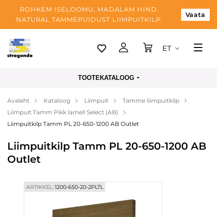
ROHKEM ISELOOMU, MADALAM HIND.
Vaata
NATURAL TAMMEPUIDUST LIIMPUITKILP.
ET
Tallinn
TOOTEKATALOOG
Tarnimine
Avaleht
Kataloog
Liimpuit
Tamme liimpuitkilp
Makse
Liimpuit Tamm Pikk lamell Select (AB)
Meist
Liimpuitkilp Tamm PL 20-650-1200 AB Outlet
Blogi
Liimpuitkilp Tamm PL 20-650-1200 AB
Outlet
Kontaktid
ARTIKKEL:
1200-650-20-2PLTL