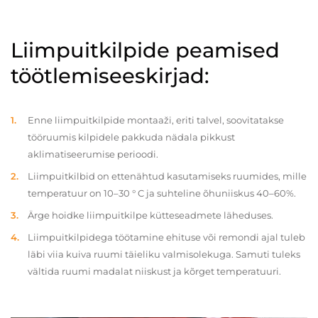
Liimpuitkilpide peamised
töötlemiseeskirjad:
Enne liimpuitkilpide montaaži, eriti talvel, soovitatakse
tööruumis kilpidele pakkuda nädala pikkust
aklimatiseerumise perioodi.
Liimpuitkilbid on ettenähtud kasutamiseks ruumides, mille
temperatuur on 10–30 ° C ja suhteline õhuniiskus 40–60%.
Ärge hoidke liimpuitkilpe kütteseadmete läheduses.
Liimpuitkilpidega töötamine ehituse või remondi ajal tuleb
läbi viia kuiva ruumi täieliku valmisolekuga. Samuti tuleks
vältida ruumi madalat niiskust ja kõrget temperatuuri.