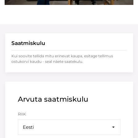
Saatmiskulu
Kui soovite tellida mitu erinevat kaupa, esitage tellimus
ostukorvi kaudu - seal näete saatekulu.
Arvuta saatmiskulu
RIIK
Eesti