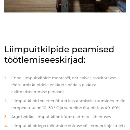
Liimpuitkilpide peamised
töötlemiseeskirjad:
Enne liimpuitkilpide montaaži, eriti talvel, soovitatakse
tööruumis kilpidele pakkuda nädala pikkust
aklimatiseerumise perioodi.
Liimpuitkilbid on ettenähtud kasutamiseks ruumides, mille
temperatuur on 10–30 ° C ja suhteline õhuniiskus 40–60%.
Ärge hoidke liimpuitkilpe kütteseadmete läheduses.
Liimpuitkilpidega töötamine ehituse või remondi ajal tuleb