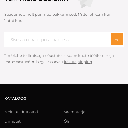
Saadame ainult parimad pakkumised. Mitte rohkem kui
1 täht kuus
* infolehe tellimisega nõustute isikuandmete töötlemise ja
teabe vastuvõtmisega vastavalt
kasutajaleping
KATALOOG
Meie puidutooted
Saematerjal
Liimpuit
Õli