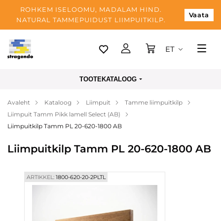
ROHKEM ISELOOMU, MADALAM HIND.
Vaata
NATURAL TAMMEPUIDUST LIIMPUITKILP.
ET
Tallinn
TOOTEKATALOOG
Tarnimine
Avaleht
Kataloog
Liimpuit
Tamme liimpuitkilp
Makse
Liimpuit Tamm Pikk lamell Select (AB)
Meist
Liimpuitkilp Tamm PL 20-620-1800 AB
Blogi
Liimpuitkilp Tamm PL 20-620-1800 AB
Kontaktid
ARTIKKEL:
1800-620-20-2PLTL