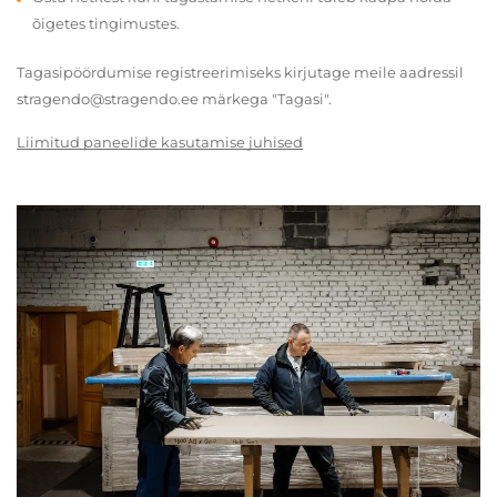
õigetes tingimustes.
Tagasipöördumise registreerimiseks kirjutage meile aadressil
stragendo@stragendo.ee märkega "Tagasi".
Liimitud paneelide kasutamise juhised