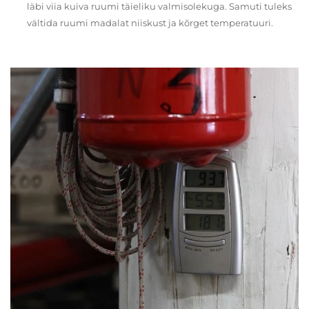
läbi viia kuiva ruumi täieliku valmisolekuga. Samuti tuleks
vältida ruumi madalat niiskust ja kõrget temperatuuri.