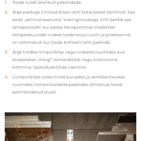
Toode tuleb täielikult pakendada.
Ärge pakkige liimitud plaati lahti kohe pärast tarnimist. See
peab „aklimatiseeruma” toatingimustega. Eriti kehtib see
talveperioodil, kui pärast transportimist madalatel
temperatuuridel viiakse toode sooja ruumi ja probleemid
on vältimatud, kui toode koheselt lahti pakkida.
Ärge hoidke liimpuitkilpi väga niisketes ruumides, kus
teostatakse „märgi” remonditöid, nagu krohvimine,
kittimine, tasanduskihtide lisamine.
Liimpuitkilpe tuleb hoida kuivades ja ventileeritavates
ruumides, horisontaalsetes pakkides võimaluse korral
pehmendatud alusel.