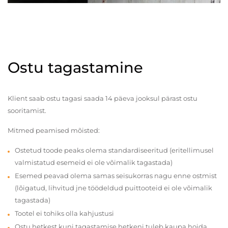
Ostu tagastamine
Klient saab ostu tagasi saada 14 päeva jooksul pärast ostu
sooritamist.
Mitmed peamised mõisted:
Ostetud toode peaks olema standardiseeritud (eritellimusel
valmistatud esemeid ei ole võimalik tagastada)
Esemed peavad olema samas seisukorras nagu enne ostmist
(lõigatud, lihvitud jne töödeldud puittooteid ei ole võimalik
tagastada)
Tootel ei tohiks olla kahjustusi
Ostu hetkest kuni tagastamise hetkeni tuleb kaupa hoida