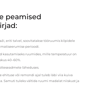
de peamised
rjad:
i, eriti talvel, soovitatakse tööruumis kilpidele
imatiseerumise perioodi.
ud kasutamiseks ruumides, mille temperatuur on
iiskus 40–60%.
kütteseadmete läheduses.
ehituse või remondi ajal tuleb läbi viia kuiva
a. Samuti tuleks vältida ruumi madalat niiskust ja