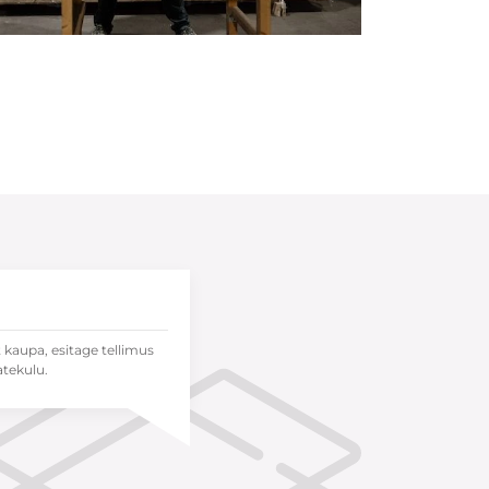
t kaupa, esitage tellimus
atekulu.