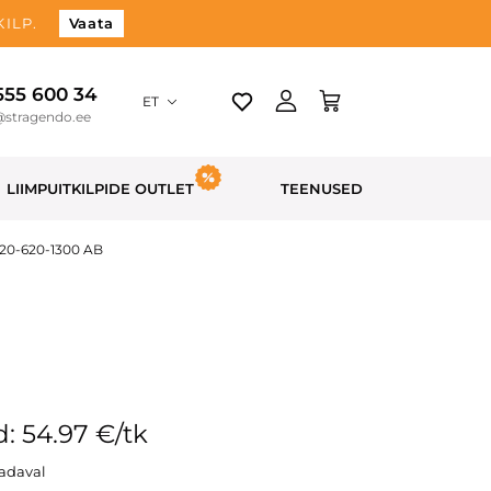
ILP.
Vaata
 555 600 34
ET
@stragendo.ee
LIIMPUITKILPIDE OUTLET
TEENUSED
 20-620-1300 AB
: 54.97 €/tk
aadaval