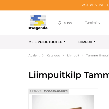
ROHKEM ISELO
Tarnimine
Tallinn
MEIE PUIDUTOOTED
LIIMPUIT
Avaleht
Kataloog
Liimpuit
Tamme liimpuit
Liimpuitkilp Tam
ARTIKKEL:
1300-620-20-2PLTL