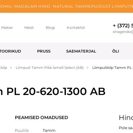
OMU, MADALAM HIND. NATURAL TAMMEPUIDUST LIIMPUITK
+ (372)
Makse
Meist
Blogi
Kontaktid
stragendo
TOORIKUD
PRUSS
SAEMATERJAL
ÕLI
kilp
Liimpuit Tamm Pikk lamell Select (AB)
Liimpuitkilp Tamm PL
m PL 20-620-1300 AB
Hind
PEAMISED OMADUSED
Pole s
Puuliik
Tamm