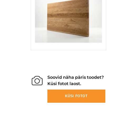
Soovid näha päris toodet?
Küsi fotot laost.
KÜSI FOTOT