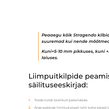
Peaaegu kõik Stragendo kilbi
suuremad kui nende mõõtmed
Kuni+5-10 mm pikkuses, kuni 
laiuses.
Liimpuitkilpide peam
säilituseeskirjad:
Toode tuleb täielikult pakendada.
Ärge pakkige liimitud plaati lahti kohe pärast 