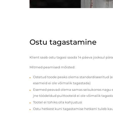
Ostu tagastamine
Klient saab ostu tagasi saada 14 päeva jooksul pära
Mitmed peamised mõisted:
Ostetud toode peaks olema standardiseeritud (e
esemeid ei ole võimalik tagastada)
Esemed peavad olema samas seisukorras nagu en
jne töödeldud puittooteid ei ole võimalik tagast
Tootel ei tohiks olla kahjustusi
Ostu hetkest kuni tagastamise hetkeni tuleb ka