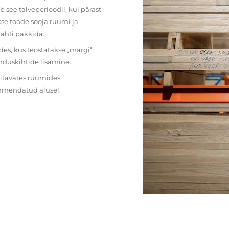
 see talveperioodil, kui pärast
se toode sooja ruumi ja
lahti pakkida.
des, kus teostatakse „märgi”
nduskihtide lisamine.
ritavates ruumides,
ehmendatud alusel.