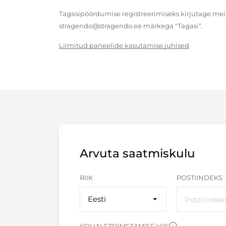
Tagasipöördumise registreerimiseks kirjutage meil
stragendo@stragendo.ee märkega "Tagasi".
Liimitud paneelide kasutamise juhised
Arvuta saatmiskulu
RIIK
POSTIINDEKS
Eesti