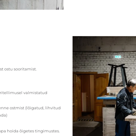
st ostu sooritamist.
ritellimusel valmistatud
ne ostmist (lõigatud, lihvitud
ada)
upa hoida õigetes tingimustes.