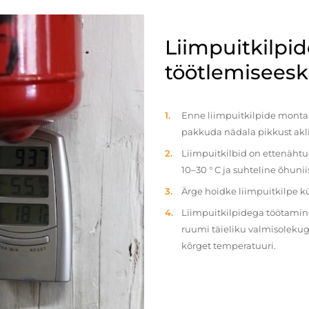
Liimpuitkilpi
töötlemiseeski
Enne liimpuitkilpide montaaž
pakkuda nädala pikkust akl
Liimpuitkilbid on ettenäht
10–30 ° C ja suhteline õhun
Ärge hoidke liimpuitkilpe 
Liimpuitkilpidega töötamine 
ruumi täieliku valmisolekug
kõrget temperatuuri.