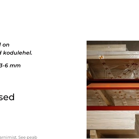
d on
 kodulehel.
+3-6 mm
ised
tarnimist. See peab