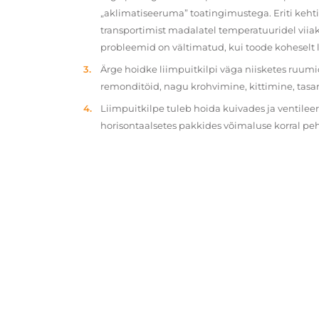
„aklimatiseeruma” toatingimustega. Eriti kehtib
transportimist madalatel temperatuuridel viiak
probleemid on vältimatud, kui toode koheselt 
Ärge hoidke liimpuitkilpi väga niisketes ruumi
remonditöid, nagu krohvimine, kittimine, tasa
Liimpuitkilpe tuleb hoida kuivades ja ventilee
horisontaalsetes pakkides võimaluse korral p