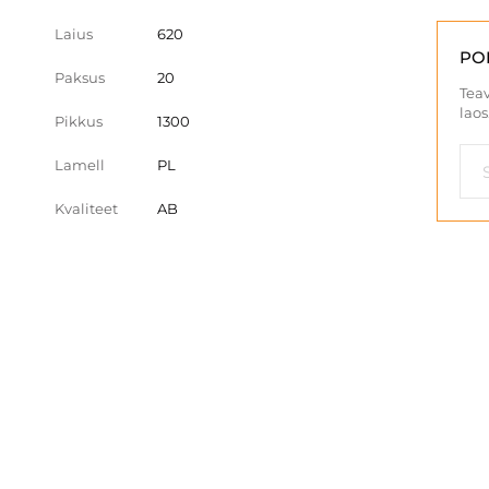
Laius
620
PO
Paksus
20
Teav
laos
Pikkus
1300
Lamell
PL
Kvaliteet
AB