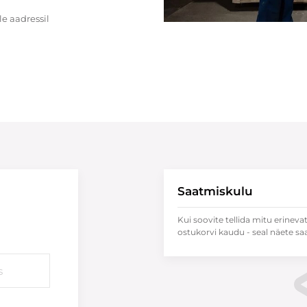
e aadressil
Saatmiskulu
Kui soovite tellida mitu erineva
ostukorvi kaudu - seal näete sa