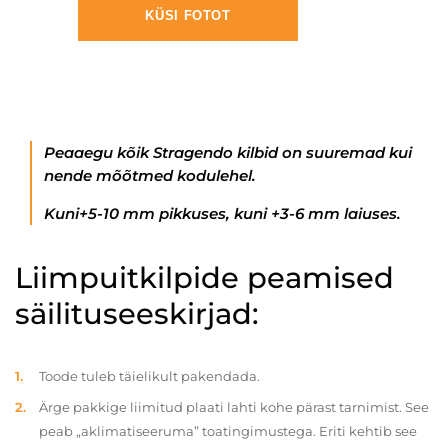
KÜSI FOTOT
Peaaegu kõik Stragendo kilbid on suuremad kui
nende mõõtmed kodulehel.
Kuni+5-10 mm pikkuses, kuni +3-6 mm laiuses.
Liimpuitkilpide peamised
säilituseeskirjad:
Toode tuleb täielikult pakendada.
Ärge pakkige liimitud plaati lahti kohe pärast tarnimist. See
peab „aklimatiseeruma” toatingimustega. Eriti kehtib see