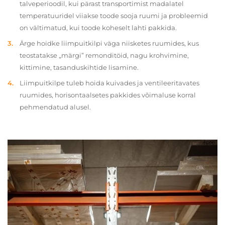
talveperioodil, kui pärast transportimist madalatel
temperatuuridel viiakse toode sooja ruumi ja probleemid
on vältimatud, kui toode koheselt lahti pakkida.
Ärge hoidke liimpuitkilpi väga niisketes ruumides, kus
teostatakse „märgi” remonditöid, nagu krohvimine,
kittimine, tasanduskihtide lisamine.
Liimpuitkilpe tuleb hoida kuivades ja ventileeritavates
ruumides, horisontaalsetes pakkides võimaluse korral
pehmendatud alusel.