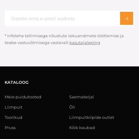
* infolehe tellimisega nõustute isikuandmete töötlemise ja
teabe vastuvõtmisega vastavalt
kasutajaleping
KATALOOG
Meie puidutooted
Saematerjal
Liimpuit
Õli
Toorikud
Liimpuitkilpide outlet
Pruss
Kõik kaubad