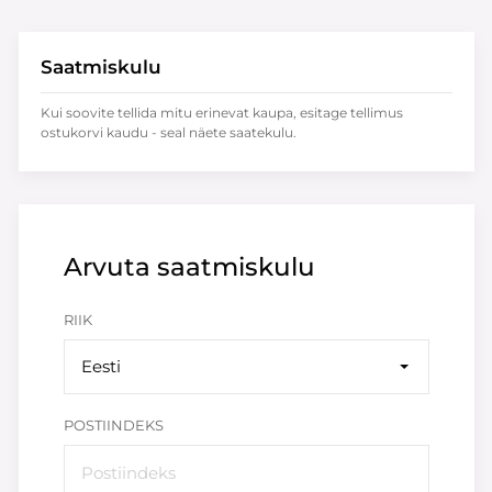
Saatmiskulu
Kui soovite tellida mitu erinevat kaupa, esitage tellimus
ostukorvi kaudu - seal näete saatekulu.
Arvuta saatmiskulu
RIIK
Eesti
POSTIINDEKS