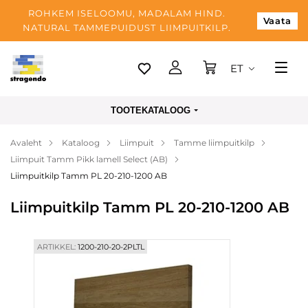
ROHKEM ISELOOMU, MADALAM HIND.
Vaata
NATURAL TAMMEPUIDUST LIIMPUITKILP.
ET
Tallinn
TOOTEKATALOOG
Tarnimine
Avaleht
Kataloog
Liimpuit
Tamme liimpuitkilp
Makse
Liimpuit Tamm Pikk lamell Select (AB)
Meist
Liimpuitkilp Tamm PL 20-210-1200 AB
Blogi
Liimpuitkilp Tamm PL 20-210-1200 AB
Kontaktid
ARTIKKEL:
1200-210-20-2PLTL