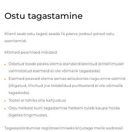
Ostu tagastamine
Klient saab ostu tagasi saada 14 päeva jooksul pärast ostu
sooritamist.
Mitmed peamised mõisted:
Ostetud toode peaks olema standardiseeritud (eritellimusel
valmistatud esemeid ei ole võimalik tagastada)
Esemed peavad olema samas seisukorras nagu enne ostmist
(lõigatud, lihvitud jne töödeldud puittooteid ei ole võimalik
tagastada)
Tootel ei tohiks olla kahjustusi
Ostu hetkest kuni tagastamise hetkeni tuleb kaupa hoida
õigetes tingimustes.
Tagasipöördumise registreerimiseks kirjutage meile aadressil