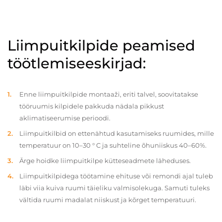
Liimpuitkilpide peamised
töötlemiseeskirjad:
Enne liimpuitkilpide montaaži, eriti talvel, soovitatakse
tööruumis kilpidele pakkuda nädala pikkust
aklimatiseerumise perioodi.
Liimpuitkilbid on ettenähtud kasutamiseks ruumides, mille
temperatuur on 10–30 ° C ja suhteline õhuniiskus 40–60%.
Ärge hoidke liimpuitkilpe kütteseadmete läheduses.
Liimpuitkilpidega töötamine ehituse või remondi ajal tuleb
läbi viia kuiva ruumi täieliku valmisolekuga. Samuti tuleks
vältida ruumi madalat niiskust ja kõrget temperatuuri.