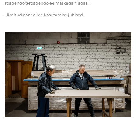
stragendo@stragendo.ee märkega "Tagasi".
Liimitud paneelide kasutamise juhised