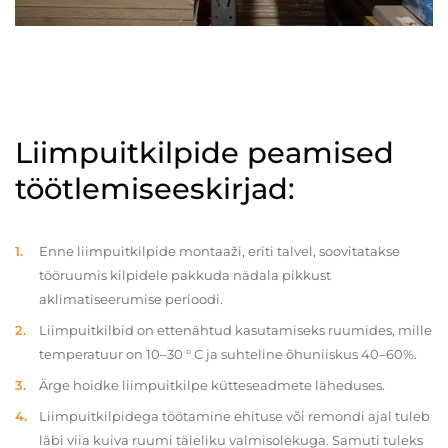
Liimpuitkilpide peamised
töötlemiseeskirjad:
Enne liimpuitkilpide montaaži, eriti talvel, soovitatakse
tööruumis kilpidele pakkuda nädala pikkust
aklimatiseerumise perioodi.
Liimpuitkilbid on ettenähtud kasutamiseks ruumides, mille
temperatuur on 10–30 ° C ja suhteline õhuniiskus 40–60%.
Ärge hoidke liimpuitkilpe kütteseadmete läheduses.
Liimpuitkilpidega töötamine ehituse või remondi ajal tuleb
läbi viia kuiva ruumi täieliku valmisolekuga. Samuti tuleks