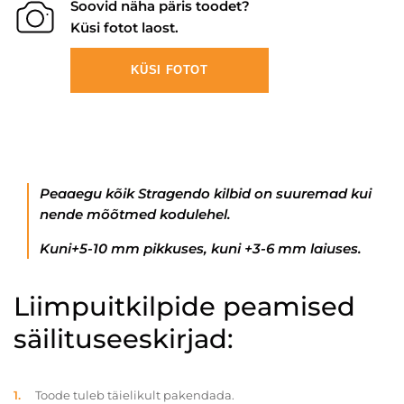
Soovid näha päris toodet?
Küsi fotot laost.
KÜSI FOTOT
Peaaegu kõik Stragendo kilbid on suuremad kui
nende mõõtmed kodulehel.
Kuni+5-10 mm pikkuses, kuni +3-6 mm laiuses.
Liimpuitkilpide peamised
säilituseeskirjad:
Toode tuleb täielikult pakendada.