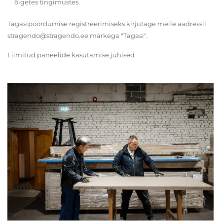
õigetes tingimustes.
Tagasipöördumise registreerimiseks kirjutage meile aadressil
stragendo@stragendo.ee märkega "Tagasi".
Liimitud paneelide kasutamise juhised