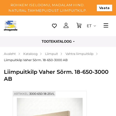
ROHKEM ISELOOMU, MADALAM HIND.
Vaata
NATURAL TAMMEPUIDUST LIIMPUITKILP.
ET
Tallinn
TOOTEKATALOOG
Tarnimine
Avaleht
Kataloog
Liimpuit
Vahtra liimpuitkilp
Makse
Liimpuitkilp Vaher Sõrm. 18-650-3000 AB
Meist
Liimpuitkilp Vaher Sõrm. 18-650-3000
Blogi
AB
Kontaktid
ARTIKKEL:
3000-650-18-2SVL