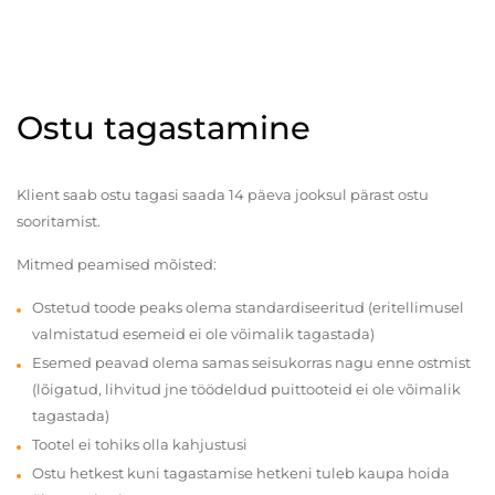
Ostu tagastamine
Klient saab ostu tagasi saada 14 päeva jooksul pärast ostu
sooritamist.
Mitmed peamised mõisted:
Ostetud toode peaks olema standardiseeritud (eritellimusel
valmistatud esemeid ei ole võimalik tagastada)
Esemed peavad olema samas seisukorras nagu enne ostmist
(lõigatud, lihvitud jne töödeldud puittooteid ei ole võimalik
tagastada)
Tootel ei tohiks olla kahjustusi
Ostu hetkest kuni tagastamise hetkeni tuleb kaupa hoida