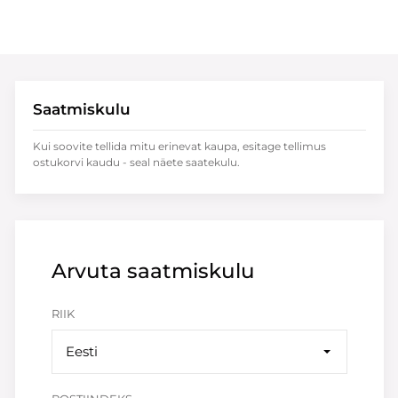
Saatmiskulu
Kui soovite tellida mitu erinevat kaupa, esitage tellimus
ostukorvi kaudu - seal näete saatekulu.
Arvuta saatmiskulu
RIIK
Eesti