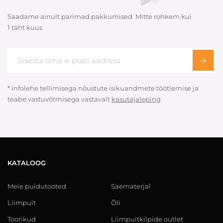
Saadame ainult parimad pakkumised. Mitte rohkem kui
1 täht kuus
* infolehe tellimisega nõustute isikuandmete töötlemise ja
teabe vastuvõtmisega vastavalt
kasutajaleping
KATALOOG
Meie puidutooted
Saematerjal
Liimpuit
Õli
Toorikud
Liimpuitkilpide outlet