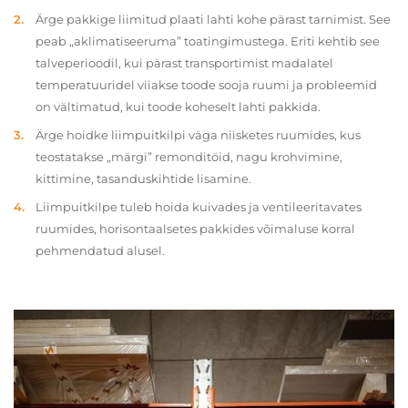
Ärge pakkige liimitud plaati lahti kohe pärast tarnimist. See
peab „aklimatiseeruma” toatingimustega. Eriti kehtib see
talveperioodil, kui pärast transportimist madalatel
temperatuuridel viiakse toode sooja ruumi ja probleemid
on vältimatud, kui toode koheselt lahti pakkida.
Ärge hoidke liimpuitkilpi väga niisketes ruumides, kus
teostatakse „märgi” remonditöid, nagu krohvimine,
kittimine, tasanduskihtide lisamine.
Liimpuitkilpe tuleb hoida kuivades ja ventileeritavates
ruumides, horisontaalsetes pakkides võimaluse korral
pehmendatud alusel.