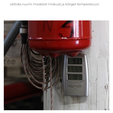
vältida ruumi madalat niiskust ja kõrget temperatuuri.