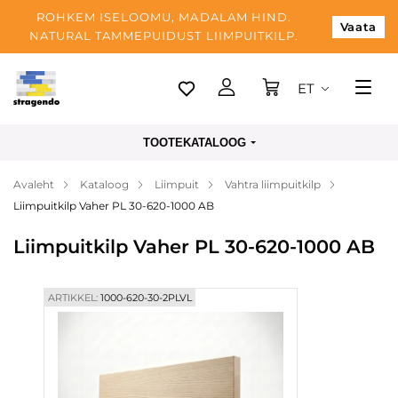
ROHKEM ISELOOMU, MADALAM HIND.
Vaata
NATURAL TAMMEPUIDUST LIIMPUITKILP.
ET
Tallinn
TOOTEKATALOOG
Tarnimine
Avaleht
Kataloog
Liimpuit
Vahtra liimpuitkilp
Makse
Liimpuitkilp Vaher PL 30-620-1000 AB
Meist
Liimpuitkilp Vaher PL 30-620-1000 AB
Blogi
Kontaktid
ARTIKKEL:
1000-620-30-2PLVL