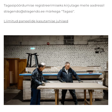
Tagasipöördumise registreerimiseks kirjutage meile aadressil
stragendo@stragendo.ee märkega "Tagasi".
Liimitud paneelide kasutamise juhised