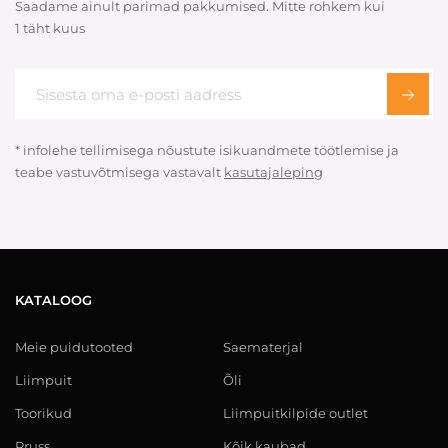
Saadame ainult parimad pakkumised. Mitte rohkem kui
1 täht kuus
* infolehe tellimisega nõustute isikuandmete töötlemise ja
teabe vastuvõtmisega vastavalt
kasutajaleping
KATALOOG
Meie puidutooted
Saematerjal
Liimpuit
Õli
Toorikud
Liimpuitkilpide outlet
Pruss
Kõik kaubad