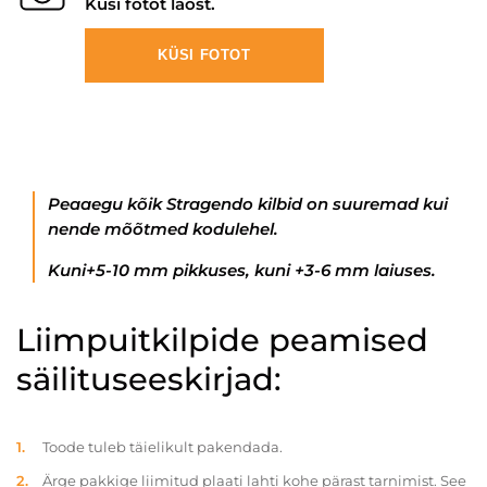
Küsi fotot laost.
KÜSI FOTOT
Peaaegu kõik Stragendo kilbid on suuremad kui
nende mõõtmed kodulehel.
Kuni+5-10 mm pikkuses, kuni +3-6 mm laiuses.
Liimpuitkilpide peamised
säilituseeskirjad:
Toode tuleb täielikult pakendada.
Ärge pakkige liimitud plaati lahti kohe pärast tarnimist. See