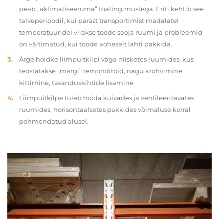
peab „aklimatiseeruma” toatingimustega. Eriti kehtib see
talveperioodil, kui pärast transportimist madalatel
temperatuuridel viiakse toode sooja ruumi ja probleemid
on vältimatud, kui toode koheselt lahti pakkida.
Ärge hoidke liimpuitkilpi väga niisketes ruumides, kus
teostatakse „märgi” remonditöid, nagu krohvimine,
kittimine, tasanduskihtide lisamine.
Liimpuitkilpe tuleb hoida kuivades ja ventileeritavates
ruumides, horisontaalsetes pakkides võimaluse korral
pehmendatud alusel.