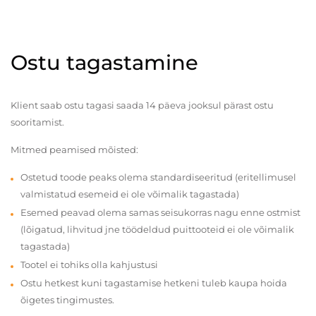
Ostu tagastamine
Klient saab ostu tagasi saada 14 päeva jooksul pärast ostu
sooritamist.
Mitmed peamised mõisted:
Ostetud toode peaks olema standardiseeritud (eritellimusel
valmistatud esemeid ei ole võimalik tagastada)
Esemed peavad olema samas seisukorras nagu enne ostmist
(lõigatud, lihvitud jne töödeldud puittooteid ei ole võimalik
tagastada)
Tootel ei tohiks olla kahjustusi
Ostu hetkest kuni tagastamise hetkeni tuleb kaupa hoida
õigetes tingimustes.