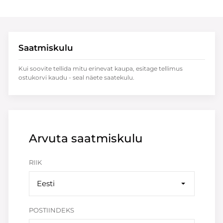
Saatmiskulu
Kui soovite tellida mitu erinevat kaupa, esitage tellimus
ostukorvi kaudu - seal näete saatekulu.
Arvuta saatmiskulu
RIIK
Eesti
POSTIINDEKS