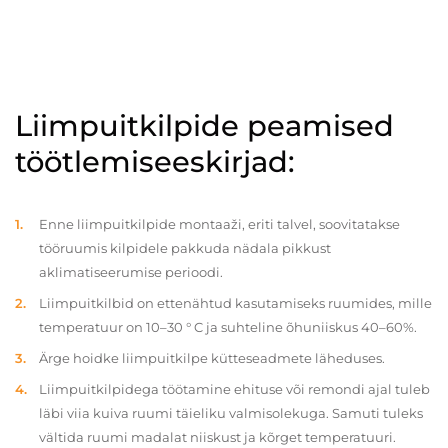
Liimpuitkilpide peamised
töötlemiseeskirjad:
Enne liimpuitkilpide montaaži, eriti talvel, soovitatakse
tööruumis kilpidele pakkuda nädala pikkust
aklimatiseerumise perioodi.
Liimpuitkilbid on ettenähtud kasutamiseks ruumides, mille
temperatuur on 10–30 ° C ja suhteline õhuniiskus 40–60%.
Ärge hoidke liimpuitkilpe kütteseadmete läheduses.
Liimpuitkilpidega töötamine ehituse või remondi ajal tuleb
läbi viia kuiva ruumi täieliku valmisolekuga. Samuti tuleks
vältida ruumi madalat niiskust ja kõrget temperatuuri.