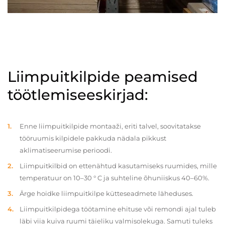
Liimpuitkilpide peamised
töötlemiseeskirjad:
Enne liimpuitkilpide montaaži, eriti talvel, soovitatakse
tööruumis kilpidele pakkuda nädala pikkust
aklimatiseerumise perioodi.
Liimpuitkilbid on ettenähtud kasutamiseks ruumides, mille
temperatuur on 10–30 ° C ja suhteline õhuniiskus 40–60%.
Ärge hoidke liimpuitkilpe kütteseadmete läheduses.
Liimpuitkilpidega töötamine ehituse või remondi ajal tuleb
läbi viia kuiva ruumi täieliku valmisolekuga. Samuti tuleks