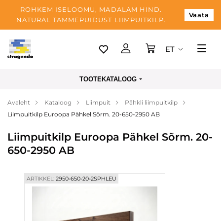
ROHKEM ISELOOMU, MADALAM HIND.
Vaata
NATURAL TAMMEPUIDUST LIIMPUITKILP.
ET
Tallinn
TOOTEKATALOOG
Tarnimine
Avaleht
Kataloog
Liimpuit
Pähkli liimpuitkilp
Makse
Liimpuitkilp Euroopa Pähkel Sõrm. 20-650-2950 AB
Meist
Liimpuitkilp Euroopa Pähkel Sõrm. 20-
Blogi
650-2950 AB
Kontaktid
ARTIKKEL:
2950-650-20-2SPHLEU