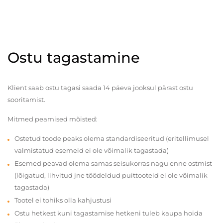
Ostu tagastamine
Klient saab ostu tagasi saada 14 päeva jooksul pärast ostu
sooritamist.
Mitmed peamised mõisted:
Ostetud toode peaks olema standardiseeritud (eritellimusel
valmistatud esemeid ei ole võimalik tagastada)
Esemed peavad olema samas seisukorras nagu enne ostmist
(lõigatud, lihvitud jne töödeldud puittooteid ei ole võimalik
tagastada)
Tootel ei tohiks olla kahjustusi
Ostu hetkest kuni tagastamise hetkeni tuleb kaupa hoida