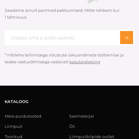
Saadame ainult parimad pakkumised. Mitte rohkem kui
1 täht kuus
* infolehe tellimisega nõustute isikuandmete töötlemise ja
teabe vastuvõtmisega vastavalt
kasutajaleping
KATALOOG
Meie puidutooted
Saematerjal
Liimpuit
Õli
Toorikud
Liimpuitkilpide outlet