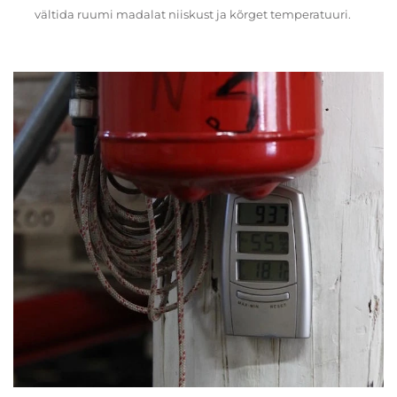
vältida ruumi madalat niiskust ja kõrget temperatuuri.