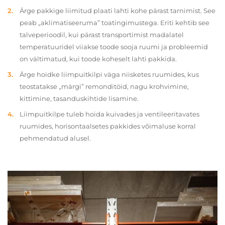
Ärge pakkige liimitud plaati lahti kohe pärast tarnimist. See
peab „aklimatiseeruma” toatingimustega. Eriti kehtib see
talveperioodil, kui pärast transportimist madalatel
temperatuuridel viiakse toode sooja ruumi ja probleemid
on vältimatud, kui toode koheselt lahti pakkida.
Ärge hoidke liimpuitkilpi väga niisketes ruumides, kus
teostatakse „märgi” remonditöid, nagu krohvimine,
kittimine, tasanduskihtide lisamine.
Liimpuitkilpe tuleb hoida kuivades ja ventileeritavates
ruumides, horisontaalsetes pakkides võimaluse korral
pehmendatud alusel.