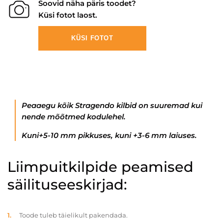
Soovid näha päris toodet?
Küsi fotot laost.
KÜSI FOTOT
Peaaegu kõik Stragendo kilbid on suuremad kui
nende mõõtmed kodulehel.
Kuni+5-10 mm pikkuses, kuni +3-6 mm laiuses.
Liimpuitkilpide peamised
säilituseeskirjad:
Toode tuleb täielikult pakendada.