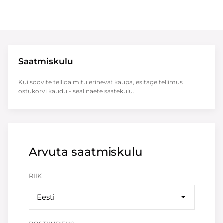
Saatmiskulu
Kui soovite tellida mitu erinevat kaupa, esitage tellimus
ostukorvi kaudu - seal näete saatekulu.
Arvuta saatmiskulu
RIIK
Eesti