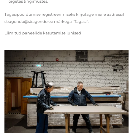
õigetes tingimustes.
Tagasipöördumise registreerimiseks kirjutage meile aadressil
stragendo@stragendo.ee märkega "Tagasi".
Liimitud paneelide kasutamise juhised