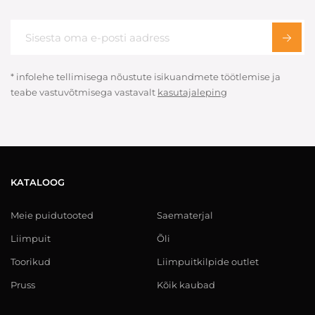
* infolehe tellimisega nõustute isikuandmete töötlemise ja
teabe vastuvõtmisega vastavalt
kasutajaleping
KATALOOG
Meie puidutooted
Saematerjal
Liimpuit
Õli
Toorikud
Liimpuitkilpide outlet
Pruss
Kõik kaubad