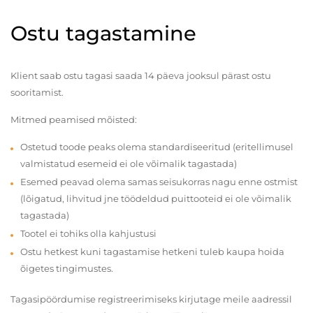
Ostu tagastamine
Klient saab ostu tagasi saada 14 päeva jooksul pärast ostu
sooritamist.
Mitmed peamised mõisted:
Ostetud toode peaks olema standardiseeritud (eritellimusel
valmistatud esemeid ei ole võimalik tagastada)
Esemed peavad olema samas seisukorras nagu enne ostmist
(lõigatud, lihvitud jne töödeldud puittooteid ei ole võimalik
tagastada)
Tootel ei tohiks olla kahjustusi
Ostu hetkest kuni tagastamise hetkeni tuleb kaupa hoida
õigetes tingimustes.
Tagasipöördumise registreerimiseks kirjutage meile aadressil