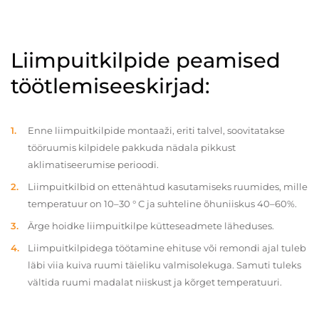
Liimpuitkilpide peamised
töötlemiseeskirjad:
Enne liimpuitkilpide montaaži, eriti talvel, soovitatakse
tööruumis kilpidele pakkuda nädala pikkust
aklimatiseerumise perioodi.
Liimpuitkilbid on ettenähtud kasutamiseks ruumides, mille
temperatuur on 10–30 ° C ja suhteline õhuniiskus 40–60%.
Ärge hoidke liimpuitkilpe kütteseadmete läheduses.
Liimpuitkilpidega töötamine ehituse või remondi ajal tuleb
läbi viia kuiva ruumi täieliku valmisolekuga. Samuti tuleks
vältida ruumi madalat niiskust ja kõrget temperatuuri.