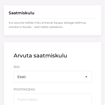
Saatmiskulu
Kui soovite tellida mitu erinevat kaupa, esitage tellimus
ostukorvi kaudu - seal näete saatekulu.
Arvuta saatmiskulu
RIIK
Eesti
POSTIINDEKS