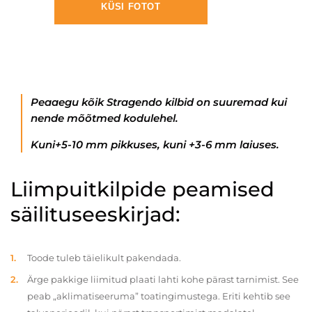
KÜSI FOTOT
Peaaegu kõik Stragendo kilbid on suuremad kui
nende mõõtmed kodulehel.
Kuni+5-10 mm pikkuses, kuni +3-6 mm laiuses.
Liimpuitkilpide peamised
säilituseeskirjad:
Toode tuleb täielikult pakendada.
Ärge pakkige liimitud plaati lahti kohe pärast tarnimist. See
peab „aklimatiseeruma” toatingimustega. Eriti kehtib see