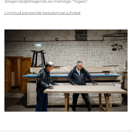
stragendo@stragendo.ee märkega "Tagasi".
Liimitud paneelide kasutamise juhised