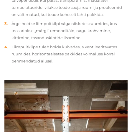
talveperioodil, kui pärast transportimist madalatel
temperatuuridel viiakse toode sooja ruumi ja probleemid
on vältimatud, kui toode koheselt lahti pakkida.
Ärge hoidke liimpuitkilpi väga niisketes ruumides, kus
teostatakse „märgi” remonditöid, nagu krohvimine,
kittimine, tasanduskihtide lisamine.
Liimpuitkilpe tuleb hoida kuivades ja ventileeritavates
ruumides, horisontaalsetes pakkides võimaluse korral
pehmendatud alusel.