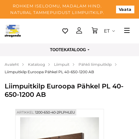
ROHKEM ISELOOMU, MADALAM HIND.
Vaata
NATURAL TAMMEPUIDUST LIIMPUITKILP.
ET
Tallinn
TOOTEKATALOOG
Tarnimine
Avaleht
Kataloog
Liimpuit
Pähkli liimpuitkilp
Makse
Liimpuitkilp Euroopa Pähkel PL 40-650-1200 AB
Meist
Liimpuitkilp Euroopa Pähkel PL 40-
Blogi
650-1200 AB
Kontaktid
ARTIKKEL:
1200-650-40-2PLPHLEU