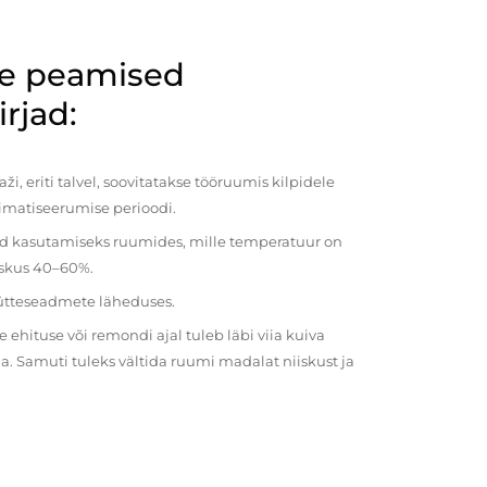
de peamised
rjad:
i, eriti talvel, soovitatakse tööruumis kilpidele
imatiseerumise perioodi.
ud kasutamiseks ruumides, mille temperatuur on
iiskus 40–60%.
kütteseadmete läheduses.
ehituse või remondi ajal tuleb läbi viia kuiva
a. Samuti tuleks vältida ruumi madalat niiskust ja