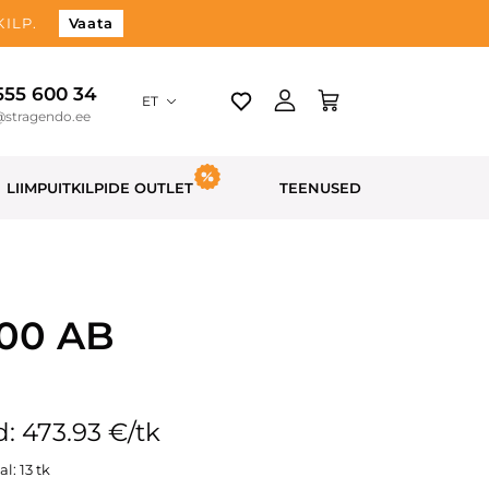
ILP.
Vaata
 555 600 34
ET
@stragendo.ee
LIIMPUITKILPIDE OUTLET
TEENUSED
200 AB
: 473.93 €/tk
l: 13 tk