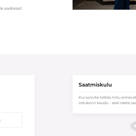
e aadressil
Saatmiskulu
Kui soovite tellida mitu erineva
ostukorvi kaudu - seal näete sa