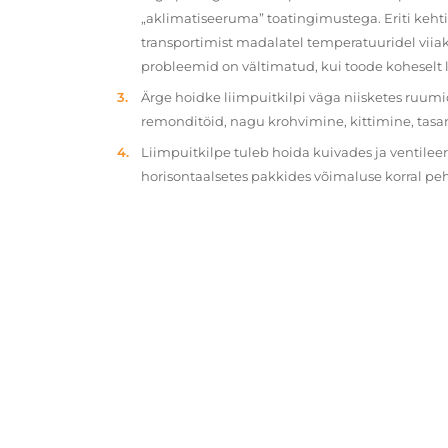
„aklimatiseeruma” toatingimustega. Eriti kehtib
transportimist madalatel temperatuuridel viiak
probleemid on vältimatud, kui toode koheselt 
Ärge hoidke liimpuitkilpi väga niisketes ruumi
remonditöid, nagu krohvimine, kittimine, tasa
Liimpuitkilpe tuleb hoida kuivades ja ventilee
horisontaalsetes pakkides võimaluse korral p