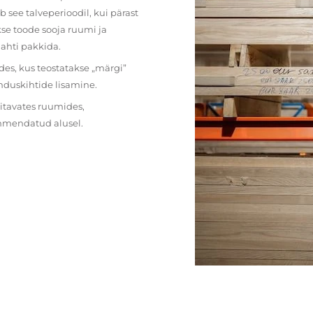
 see talveperioodil, kui pärast
se toode sooja ruumi ja
lahti pakkida.
des, kus teostatakse „märgi”
nduskihtide lisamine.
ritavates ruumides,
ehmendatud alusel.