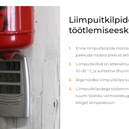
Liimpuitkilpi
töötlemiseeski
Enne liimpuitkilpide montaaž
pakkuda nädala pikkust akl
Liimpuitkilbid on ettenäht
10–30 ° C ja suhteline õhun
Ärge hoidke liimpuitkilpe 
Liimpuitkilpidega töötamine 
ruumi täieliku valmisolekug
kõrget temperatuuri.