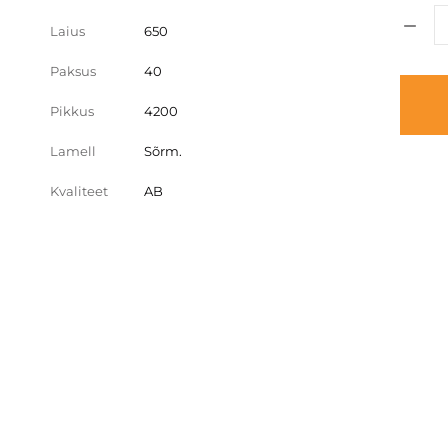
Laius
650
Paksus
40
Pikkus
4200
Lamell
Sõrm.
Kvaliteet
AB