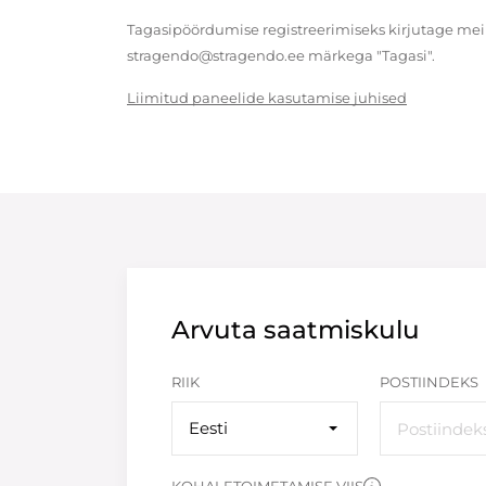
Tagasipöördumise registreerimiseks kirjutage meil
stragendo@stragendo.ee märkega "Tagasi".
Liimitud paneelide kasutamise juhised
Arvuta saatmiskulu
RIIK
POSTIINDEKS
Eesti