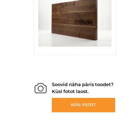
Soovid näha päris toodet?
Küsi fotot laost.
KÜSI FOTOT