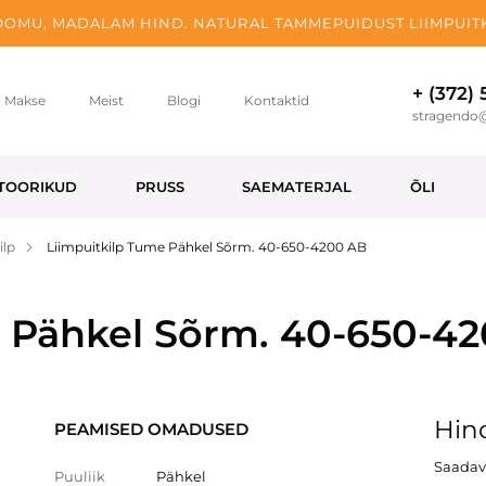
OMU, MADALAM HIND. NATURAL TAMMEPUIDUST LIIMPUITK
+ (372)
Makse
Meist
Blogi
Kontaktid
stragendo
TOORIKUD
PRUSS
SAEMATERJAL
ÕLI
ilp
Liimpuitkilp Tume Pähkel Sõrm. 40-650-4200 AB
e Pähkel Sõrm. 40-650-4
Hind
PEAMISED OMADUSED
Saadava
Puuliik
Pähkel