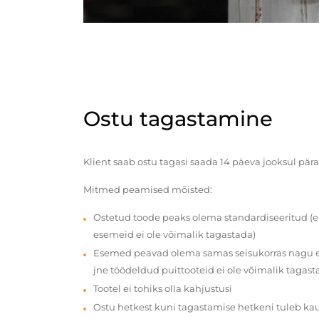
Ostu tagastamine
Klient saab ostu tagasi saada 14 päeva jooksul pära
Mitmed peamised mõisted:
Ostetud toode peaks olema standardiseeritud (e
esemeid ei ole võimalik tagastada)
Esemed peavad olema samas seisukorras nagu en
jne töödeldud puittooteid ei ole võimalik tagast
Tootel ei tohiks olla kahjustusi
Ostu hetkest kuni tagastamise hetkeni tuleb ka