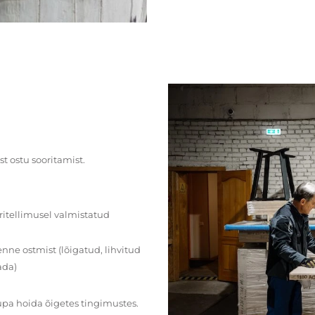
st ostu sooritamist.
ritellimusel valmistatud
ne ostmist (lõigatud, lihvitud
ada)
upa hoida õigetes tingimustes.