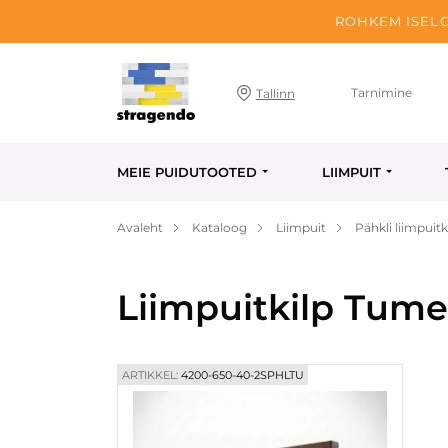
ROHKEM ISELO
Tarnimine
Tallinn
MEIE PUIDUTOOTED
LIIMPUIT
Avaleht
Kataloog
Liimpuit
Pähkli liimpuitk
Liimpuitkilp Tum
ARTIKKEL:
4200-650-40-2SPHLTU