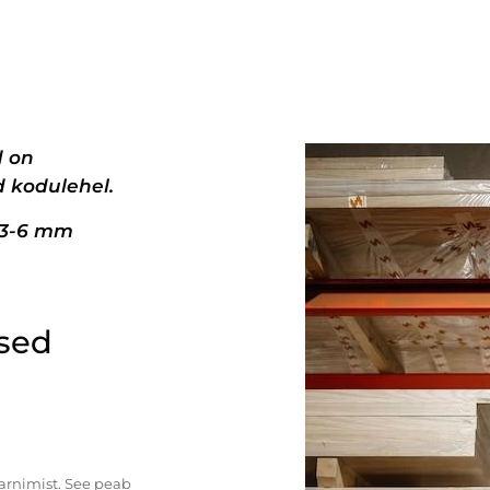
d on
 kodulehel.
+3-6 mm
ised
tarnimist. See peab