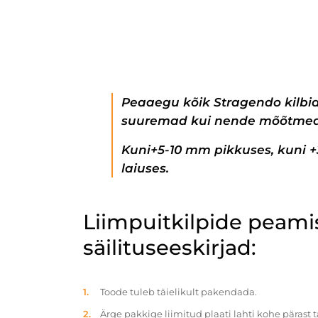
Peaaegu kõik Stragendo kilbi
suuremad kui nende mõõtmed
Kuni+5-10 mm pikkuses, kuni 
laiuses.
Liimpuitkilpide peam
säilituseeskirjad:
Toode tuleb täielikult pakendada.
Ärge pakkige liimitud plaati lahti kohe pärast 