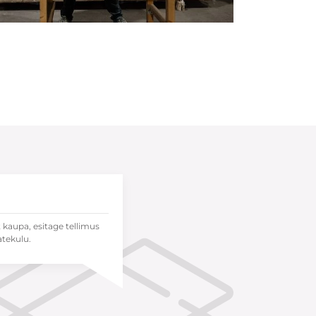
t kaupa, esitage tellimus
atekulu.