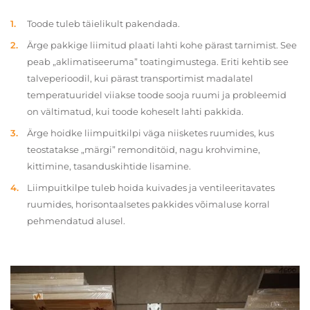
Toode tuleb täielikult pakendada.
Ärge pakkige liimitud plaati lahti kohe pärast tarnimist. See
peab „aklimatiseeruma” toatingimustega. Eriti kehtib see
talveperioodil, kui pärast transportimist madalatel
temperatuuridel viiakse toode sooja ruumi ja probleemid
on vältimatud, kui toode koheselt lahti pakkida.
Ärge hoidke liimpuitkilpi väga niisketes ruumides, kus
teostatakse „märgi” remonditöid, nagu krohvimine,
kittimine, tasanduskihtide lisamine.
Liimpuitkilpe tuleb hoida kuivades ja ventileeritavates
ruumides, horisontaalsetes pakkides võimaluse korral
pehmendatud alusel.