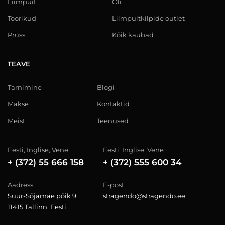
Liimpuit
Õli
Toorikud
Liimpuitkilpide outlet
Pruss
Kõik kaubad
TEAVE
Tarnimine
Blogi
Makse
Kontaktid
Meist
Teenused
Eesti, Inglise, Vene
Eesti, Inglise, Vene
+ (372) 55 666 158
+ (372) 555 600 34
Aadress
E-post
Suur-Sõjamäe põik 9,
stragendo@stragendo.ee
11415 Tallinn, Eesti