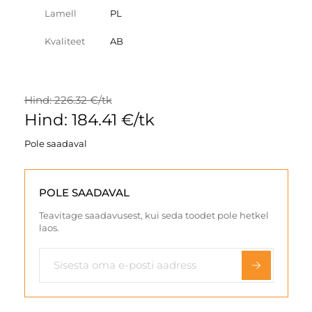
Lamell
PL
Kvaliteet
AB
Hind: 226.32 €/tk
Hind: 184.41 €/tk
Pole saadaval
POLE SAADAVAL
Teavitage saadavusest, kui seda toodet pole hetkel
laos.