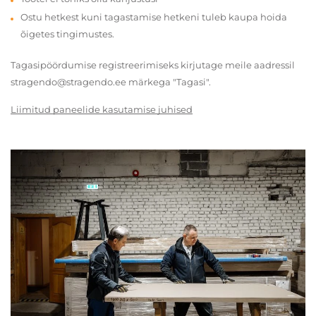
Ostu hetkest kuni tagastamise hetkeni tuleb kaupa hoida
õigetes tingimustes.
Tagasipöördumise registreerimiseks kirjutage meile aadressil
stragendo@stragendo.ee märkega "Tagasi".
Liimitud paneelide kasutamise juhised