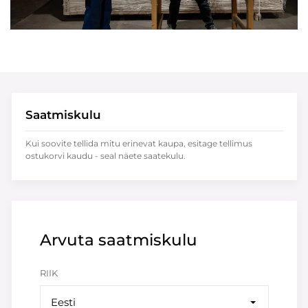
Saatmiskulu
Kui soovite tellida mitu erinevat kaupa, esitage tellimus
ostukorvi kaudu - seal näete saatekulu.
Arvuta saatmiskulu
RIIK
Eesti