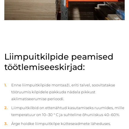
Liimpuitkilpide peamised
töötlemiseeskirjad:
Enne liimpuitkilpide montaaži, eriti talvel, soovitatakse
tööruumis kilpidele pakkuda nädala pikkust
aklimatiseerumise perioodi.
Liimpuitkilbid on ettenähtud kasutamiseks ruumides, mille
temperatuur on 10–30 ° C ja suhteline õhuniiskus 40–60%.
Ärge hoidke liimpuitkilpe kütteseadmete läheduses.