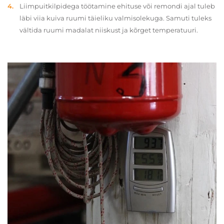
Liimpuitkilpidega töötamine ehituse või remondi ajal tuleb
läbi viia kuiva ruumi täieliku valmisolekuga. Samuti tuleks
vältida ruumi madalat niiskust ja kõrget temperatuuri.