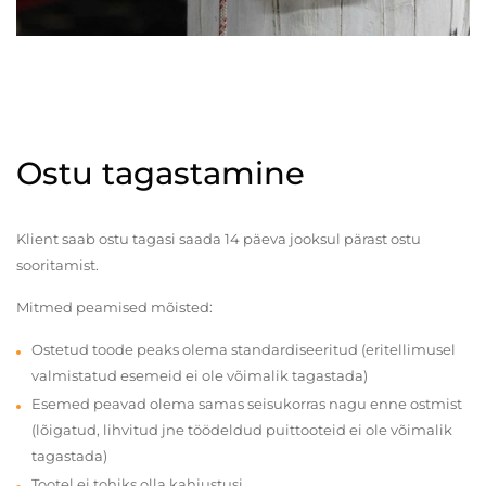
Ostu tagastamine
Klient saab ostu tagasi saada 14 päeva jooksul pärast ostu
sooritamist.
Mitmed peamised mõisted:
Ostetud toode peaks olema standardiseeritud (eritellimusel
valmistatud esemeid ei ole võimalik tagastada)
Esemed peavad olema samas seisukorras nagu enne ostmist
(lõigatud, lihvitud jne töödeldud puittooteid ei ole võimalik
tagastada)
Tootel ei tohiks olla kahjustusi