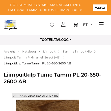
ROHKEM ISELOOMU, MADALAM HIND.
Vaata
NATURAL TAMMEPUIDUST LIIMPUITKILP.
ET
Tallinn
TOOTEKATALOOG
Tarnimine
Avaleht
Kataloog
Liimpuit
Tamme liimpuitkilp
Makse
Liimpuit Tamm Pikk lamell Select (AB)
Meist
Liimpuitkilp Tume Tamm PL 20-650-2600 AB
Blogi
Liimpuitkilp Tume Tamm PL 20-650-
2600 AB
Kontaktid
ARTIKKEL:
2600-650-20-2PLPRTL