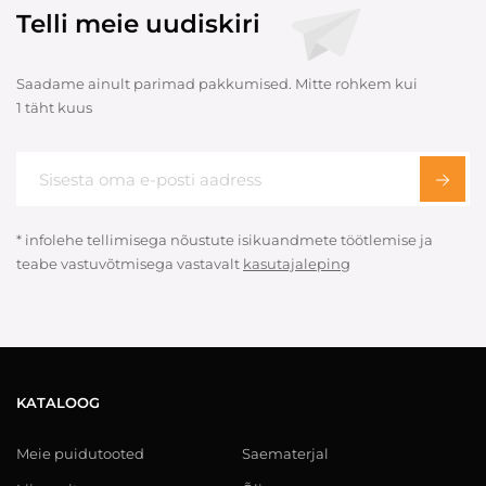
Telli meie uudiskiri
Saadame ainult parimad pakkumised. Mitte rohkem kui
1 täht kuus
* infolehe tellimisega nõustute isikuandmete töötlemise ja
teabe vastuvõtmisega vastavalt
kasutajaleping
KATALOOG
Meie puidutooted
Saematerjal