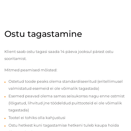
Ostu tagastamine
Klient saab ostu tagasi saada 14 päeva jooksul pärast ostu
sooritamist.
Mitmed peamised mõisted:
Ostetud toode peaks olema standardiseeritud (eritellimusel
valmistatud esemeid ei ole võimalik tagastada)
Esemed peavad olema samas seisukorras nagu enne ostmist
(lõigatud, lihvitud jne töödeldud puittooteid ei ole võimalik
tagastada)
Tootel ei tohiks olla kahjustusi
Ostu hetkest kuni tagastamise hetkeni tuleb kaupa hoida