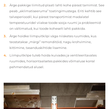
Ärge pakkige liimitud plaati lahti kohe pärast tarnimist. See
peab „aklimatiseeruma” toatingimustega. Eriti kehtib see
talveperioodil, kui pärast transportimist madalatel
temperatuuridel viiakse toode sooja ruumi ja probleemid
on vältimatud, kui toode koheselt lahti pakkida.
Ärge hoidke liimpuitkilpi väga niisketes ruumides, kus
teostatakse „märgi” remonditöid, nagu krohvimine,
kittimine, tasanduskihtide lisamine.
Liimpuitkilpe tuleb hoida kuivades ja ventileeritavates
ruumides, horisontaalsetes pakkides võimaluse korral
pehmendatud alusel.