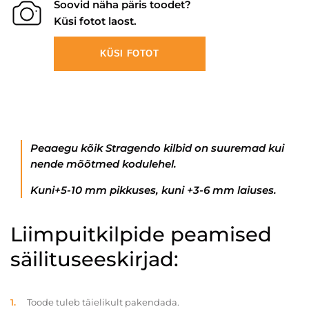
Soovid näha päris toodet?
Küsi fotot laost.
KÜSI FOTOT
Peaaegu kõik Stragendo kilbid on suuremad kui
nende mõõtmed kodulehel.
Kuni+5-10 mm pikkuses, kuni +3-6 mm laiuses.
Liimpuitkilpide peamised
säilituseeskirjad:
Toode tuleb täielikult pakendada.