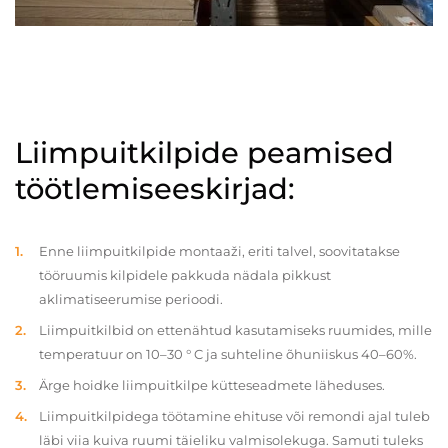
Liimpuitkilpide peamised
töötlemiseeskirjad:
Enne liimpuitkilpide montaaži, eriti talvel, soovitatakse
tööruumis kilpidele pakkuda nädala pikkust
aklimatiseerumise perioodi.
Liimpuitkilbid on ettenähtud kasutamiseks ruumides, mille
temperatuur on 10–30 ° C ja suhteline õhuniiskus 40–60%.
Ärge hoidke liimpuitkilpe kütteseadmete läheduses.
Liimpuitkilpidega töötamine ehituse või remondi ajal tuleb
läbi viia kuiva ruumi täieliku valmisolekuga. Samuti tuleks