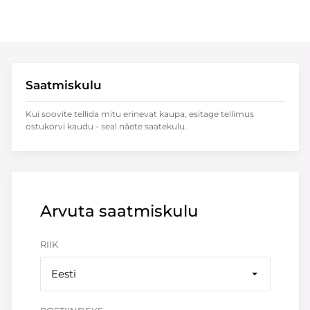
Saatmiskulu
Kui soovite tellida mitu erinevat kaupa, esitage tellimus
ostukorvi kaudu - seal näete saatekulu.
Arvuta saatmiskulu
RIIK
Eesti