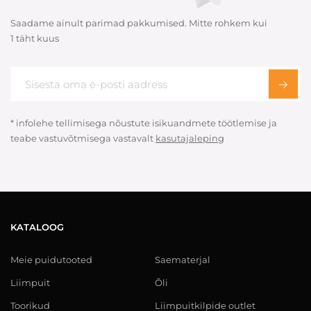
Saadame ainult parimad pakkumised. Mitte rohkem kui
1 täht kuus
* infolehe tellimisega nõustute isikuandmete töötlemise ja
teabe vastuvõtmisega vastavalt
kasutajaleping
KATALOOG
Meie puidutooted
Saematerjal
Liimpuit
Õli
Toorikud
Liimpuitkilpide outlet