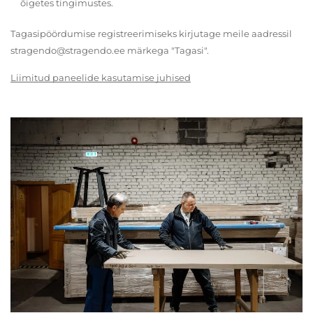
õigetes tingimustes.
Tagasipöördumise registreerimiseks kirjutage meile aadressil
stragendo@stragendo.ee märkega "Tagasi".
Liimitud paneelide kasutamise juhised