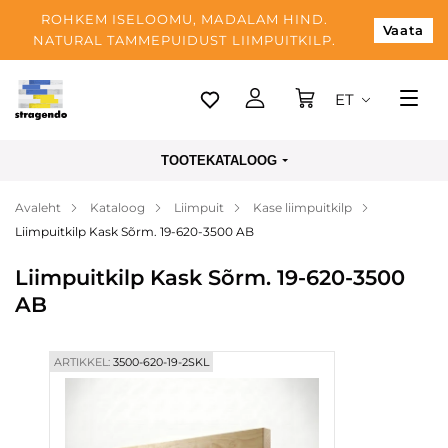
ROHKEM ISELOOMU, MADALAM HIND.
Vaata
NATURAL TAMMEPUIDUST LIIMPUITKILP.
ET
Tallinn
TOOTEKATALOOG
Tarnimine
Avaleht
Kataloog
Liimpuit
Kase liimpuitkilp
Makse
Liimpuitkilp Kask Sõrm. 19-620-3500 AB
Meist
Liimpuitkilp Kask Sõrm. 19-620-3500
Blogi
AB
Kontaktid
ARTIKKEL:
3500-620-19-2SKL