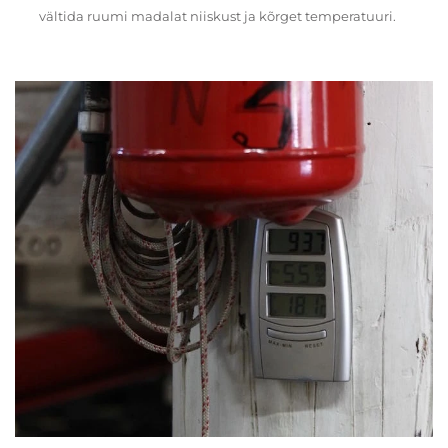
vältida ruumi madalat niiskust ja kõrget temperatuuri.