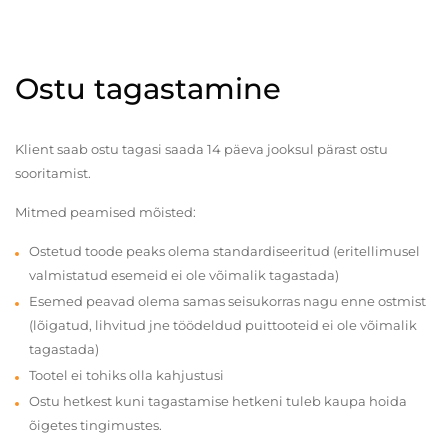
Ostu tagastamine
Klient saab ostu tagasi saada 14 päeva jooksul pärast ostu
sooritamist.
Mitmed peamised mõisted:
Ostetud toode peaks olema standardiseeritud (eritellimusel
valmistatud esemeid ei ole võimalik tagastada)
Esemed peavad olema samas seisukorras nagu enne ostmist
(lõigatud, lihvitud jne töödeldud puittooteid ei ole võimalik
tagastada)
Tootel ei tohiks olla kahjustusi
Ostu hetkest kuni tagastamise hetkeni tuleb kaupa hoida
õigetes tingimustes.