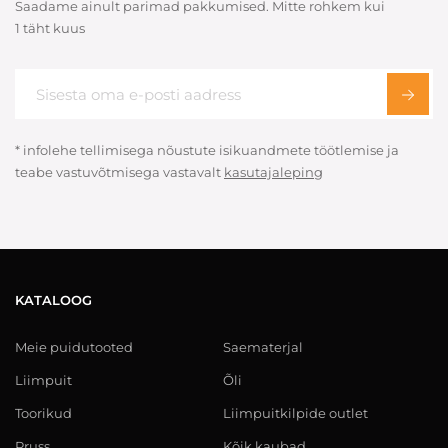
Saadame ainult parimad pakkumised. Mitte rohkem kui
1 täht kuus
* infolehe tellimisega nõustute isikuandmete töötlemise ja
teabe vastuvõtmisega vastavalt
kasutajaleping
KATALOOG
Meie puidutooted
Saematerjal
Liimpuit
Õli
Toorikud
Liimpuitkilpide outlet
Pruss
Kõik kaubad