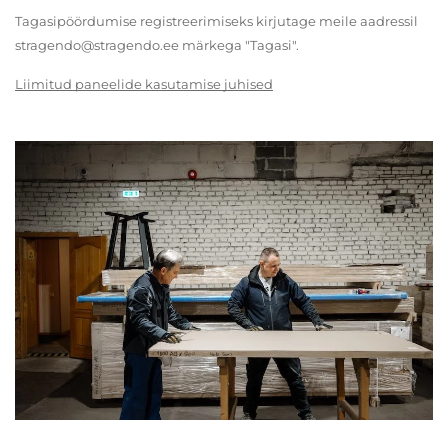
Tagasipöördumise registreerimiseks kirjutage meile aadressil
stragendo@stragendo.ee märkega "Tagasi".
Liimitud paneelide kasutamise juhised