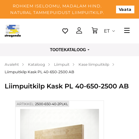
ROHKEM ISELOOMU, MADALAM HIND.
Vaata
NATURAL TAMMEPUIDUST LIIMPUITKILP.
ET
Tallinn
TOOTEKATALOOG
Tarnimine
Avaleht
Kataloog
Liimpuit
Kase liimpuitkilp
Makse
Liimpuitkilp Kask PL 40-650-2500 AB
Meist
Liimpuitkilp Kask PL 40-650-2500 AB
Blogi
Kontaktid
ARTIKKEL:
2500-650-40-2PLKL