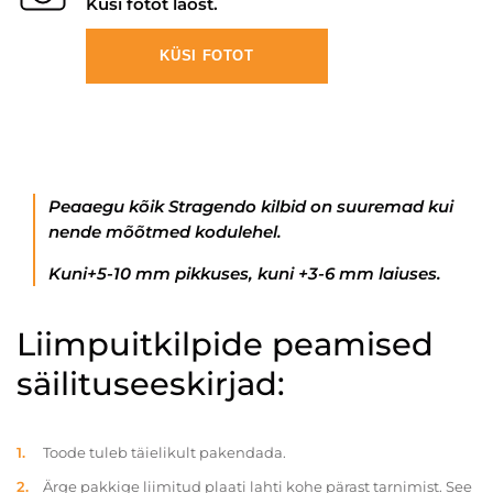
Küsi fotot laost.
KÜSI FOTOT
Peaaegu kõik Stragendo kilbid on suuremad kui
nende mõõtmed kodulehel.
Kuni+5-10 mm pikkuses, kuni +3-6 mm laiuses.
Liimpuitkilpide peamised
säilituseeskirjad:
Toode tuleb täielikult pakendada.
Ärge pakkige liimitud plaati lahti kohe pärast tarnimist. See