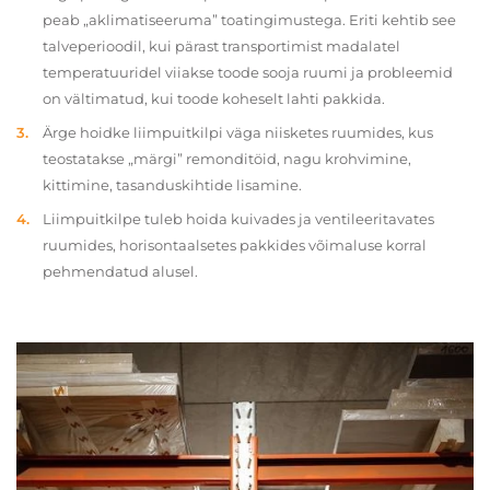
peab „aklimatiseeruma” toatingimustega. Eriti kehtib see
talveperioodil, kui pärast transportimist madalatel
temperatuuridel viiakse toode sooja ruumi ja probleemid
on vältimatud, kui toode koheselt lahti pakkida.
Ärge hoidke liimpuitkilpi väga niisketes ruumides, kus
teostatakse „märgi” remonditöid, nagu krohvimine,
kittimine, tasanduskihtide lisamine.
Liimpuitkilpe tuleb hoida kuivades ja ventileeritavates
ruumides, horisontaalsetes pakkides võimaluse korral
pehmendatud alusel.