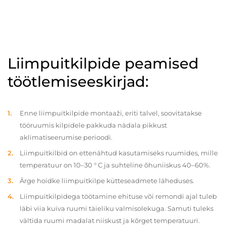
Liimpuitkilpide peamised
töötlemiseeskirjad:
Enne liimpuitkilpide montaaži, eriti talvel, soovitatakse
tööruumis kilpidele pakkuda nädala pikkust
aklimatiseerumise perioodi.
Liimpuitkilbid on ettenähtud kasutamiseks ruumides, mille
temperatuur on 10–30 ° C ja suhteline õhuniiskus 40–60%.
Ärge hoidke liimpuitkilpe kütteseadmete läheduses.
Liimpuitkilpidega töötamine ehituse või remondi ajal tuleb
läbi viia kuiva ruumi täieliku valmisolekuga. Samuti tuleks
vältida ruumi madalat niiskust ja kõrget temperatuuri.