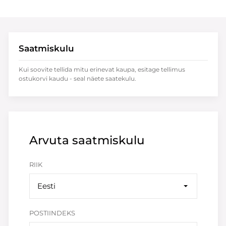
Saatmiskulu
Kui soovite tellida mitu erinevat kaupa, esitage tellimus
ostukorvi kaudu - seal näete saatekulu.
Arvuta saatmiskulu
RIIK
Eesti
POSTIINDEKS