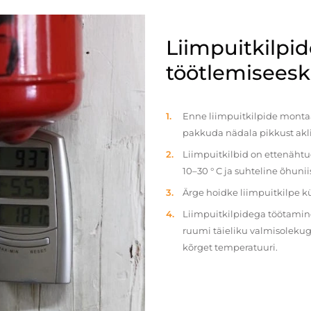
Liimpuitkilpi
töötlemiseeski
Enne liimpuitkilpide montaaž
pakkuda nädala pikkust akl
Liimpuitkilbid on ettenäht
10–30 ° C ja suhteline õhun
Ärge hoidke liimpuitkilpe 
Liimpuitkilpidega töötamine 
ruumi täieliku valmisolekug
kõrget temperatuuri.