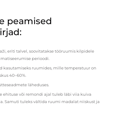
de peamised
rjad:
i, eriti talvel, soovitatakse tööruumis kilpidele
imatiseerumise perioodi.
ud kasutamiseks ruumides, mille temperatuur on
iiskus 40–60%.
kütteseadmete läheduses.
ehituse või remondi ajal tuleb läbi viia kuiva
a. Samuti tuleks vältida ruumi madalat niiskust ja