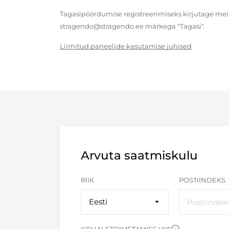
Tagasipöördumise registreerimiseks kirjutage meil
stragendo@stragendo.ee märkega "Tagasi".
Liimitud paneelide kasutamise juhised
Arvuta saatmiskulu
RIIK
POSTIINDEKS
Eesti