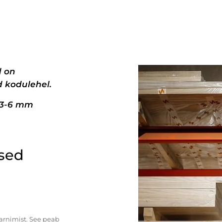
d on
 kodulehel.
+3-6 mm
ised
tarnimist. See peab