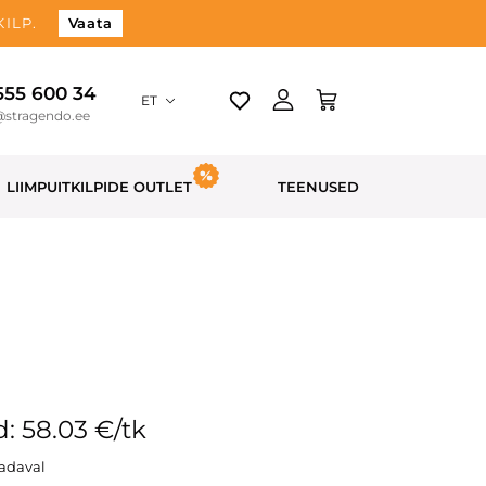
ILP.
Vaata
 555 600 34
ET
@stragendo.ee
LIIMPUITKILPIDE OUTLET
TEENUSED
: 58.03 €/tk
aadaval