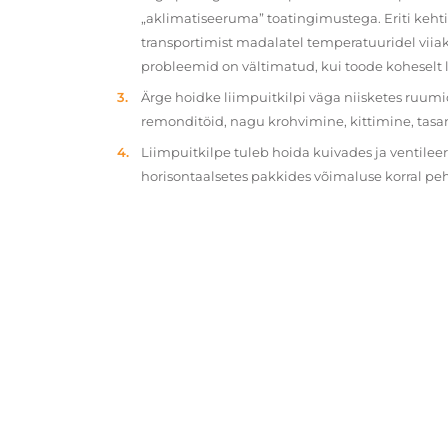
„aklimatiseeruma” toatingimustega. Eriti kehtib
transportimist madalatel temperatuuridel viiak
probleemid on vältimatud, kui toode koheselt 
Ärge hoidke liimpuitkilpi väga niisketes ruumi
remonditöid, nagu krohvimine, kittimine, tasa
Liimpuitkilpe tuleb hoida kuivades ja ventilee
horisontaalsetes pakkides võimaluse korral p