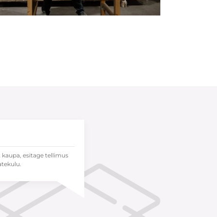
t kaupa, esitage tellimus
atekulu.