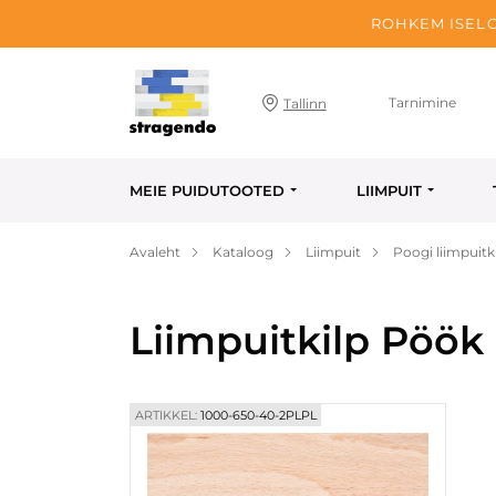
ROHKEM ISELO
Tarnimine
Tallinn
MEIE PUIDUTOOTED
LIIMPUIT
Avaleht
Kataloog
Liimpuit
Poogi liimpuitk
Liimpuitkilp Pöök
ARTIKKEL:
1000-650-40-2PLPL