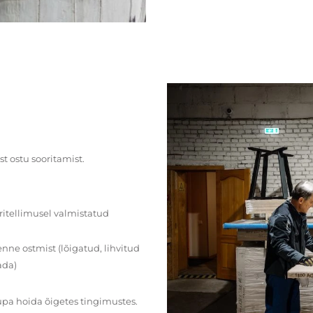
st ostu sooritamist.
ritellimusel valmistatud
ne ostmist (lõigatud, lihvitud
ada)
upa hoida õigetes tingimustes.