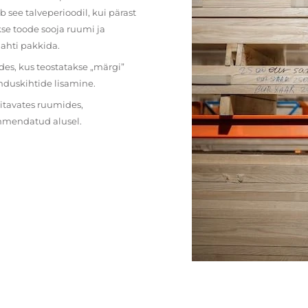
 see talveperioodil, kui pärast
se toode sooja ruumi ja
lahti pakkida.
des, kus teostatakse „märgi”
nduskihtide lisamine.
ritavates ruumides,
ehmendatud alusel.