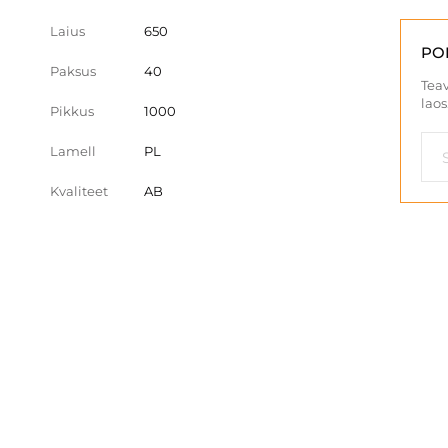
Laius
650
PO
Paksus
40
Teav
laos
Pikkus
1000
Lamell
PL
Kvaliteet
AB