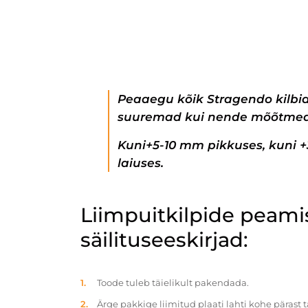
Peaaegu kõik Stragendo kilbi
suuremad kui nende mõõtmed
Kuni+5-10 mm pikkuses, kuni 
laiuses.
Liimpuitkilpide peam
säilituseeskirjad:
Toode tuleb täielikult pakendada.
Ärge pakkige liimitud plaati lahti kohe pärast 