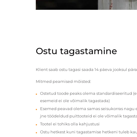
Ostu tagastamine
Klient saab ostu tagasi saada 14 päeva jooksul pära
Mitmed peamised mõisted:
Ostetud toode peaks olema standardiseeritud (e
esemeid ei ole võimalik tagastada)
Esemed peavad olema samas seisukorras nagu en
jne töödeldud puittooteid ei ole võimalik tagast
Tootel ei tohiks olla kahjustusi
Ostu hetkest kuni tagastamise hetkeni tuleb ka