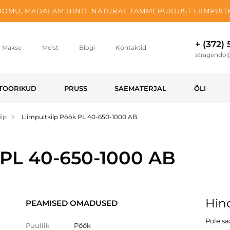
OMU, MADALAM HIND. NATURAL TAMMEPUIDUST LIIMPUITK
+ (372)
Makse
Meist
Blogi
Kontaktid
stragendo
TOORIKUD
PRUSS
SAEMATERJAL
ÕLI
ilp
Liimpuitkilp Pöök PL 40-650-1000 AB
 PL 40-650-1000 AB
Hind
PEAMISED OMADUSED
Pole s
Puuliik
Pöök