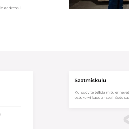
e aadressil
Saatmiskulu
Kui soovite tellida mitu erineva
ostukorvi kaudu - seal näete sa