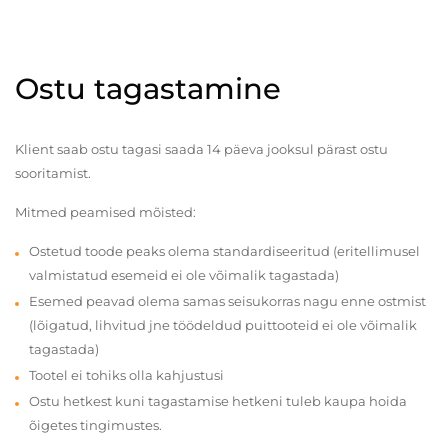
Ostu tagastamine
Klient saab ostu tagasi saada 14 päeva jooksul pärast ostu
sooritamist.
Mitmed peamised mõisted:
Ostetud toode peaks olema standardiseeritud (eritellimusel
valmistatud esemeid ei ole võimalik tagastada)
Esemed peavad olema samas seisukorras nagu enne ostmist
(lõigatud, lihvitud jne töödeldud puittooteid ei ole võimalik
tagastada)
Tootel ei tohiks olla kahjustusi
Ostu hetkest kuni tagastamise hetkeni tuleb kaupa hoida
õigetes tingimustes.