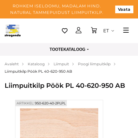
ROHKEM ISELOOMU, MADALAM HIND.
Vaata
NATURAL TAMMEPUIDUST LIIMPUITKILP.
ET
Tallinn
TOOTEKATALOOG
Tarnimine
Avaleht
Kataloog
Liimpuit
Poogi liimpuitkilp
Makse
Liimpuitkilp Pöök PL 40-620-950 AB
Meist
Liimpuitkilp Pöök PL 40-620-950 AB
Blogi
Kontaktid
ARTIKKEL:
950-620-40-2PLPL