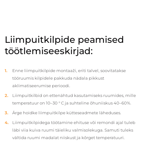
Liimpuitkilpide peamised
töötlemiseeskirjad:
Enne liimpuitkilpide montaaži, eriti talvel, soovitatakse
tööruumis kilpidele pakkuda nädala pikkust
aklimatiseerumise perioodi.
Liimpuitkilbid on ettenähtud kasutamiseks ruumides, mille
temperatuur on 10–30 ° C ja suhteline õhuniiskus 40–60%.
Ärge hoidke liimpuitkilpe kütteseadmete läheduses.
Liimpuitkilpidega töötamine ehituse või remondi ajal tuleb
läbi viia kuiva ruumi täieliku valmisolekuga. Samuti tuleks
vältida ruumi madalat niiskust ja kõrget temperatuuri.