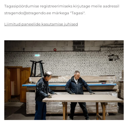
Tagasipöördumise registreerimiseks kirjutage meile aadressil
stragendo@stragendo.ee märkega "Tagasi".
Liimitud paneelide kasutamise juhised