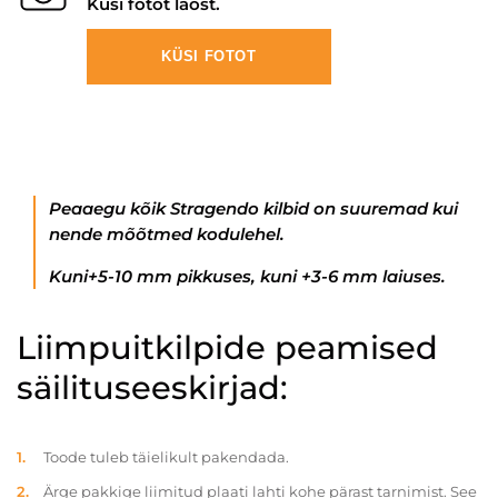
Küsi fotot laost.
KÜSI FOTOT
Peaaegu kõik Stragendo kilbid on suuremad kui
nende mõõtmed kodulehel.
Kuni+5-10 mm pikkuses, kuni +3-6 mm laiuses.
Liimpuitkilpide peamised
säilituseeskirjad:
Toode tuleb täielikult pakendada.
Ärge pakkige liimitud plaati lahti kohe pärast tarnimist. See