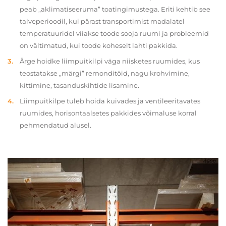
peab „aklimatiseeruma” toatingimustega. Eriti kehtib see
talveperioodil, kui pärast transportimist madalatel
temperatuuridel viiakse toode sooja ruumi ja probleemid
on vältimatud, kui toode koheselt lahti pakkida.
Ärge hoidke liimpuitkilpi väga niisketes ruumides, kus
teostatakse „märgi” remonditöid, nagu krohvimine,
kittimine, tasanduskihtide lisamine.
Liimpuitkilpe tuleb hoida kuivades ja ventileeritavates
ruumides, horisontaalsetes pakkides võimaluse korral
pehmendatud alusel.