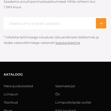
Saadame ainult parimad pakkumised. Mitte rohkem kui
1 täht kuus
* infolehe tellimisega nõustute isikuandmete töötlemise ja
teabe vastuvõtmisega vastavalt
kasutajaleping
KATALOOG
Meie puidutooted
Saematerjal
Liimpuit
Õli
Toorikud
Liimpuitkilpide outlet
Pruss
Kõik kaubad