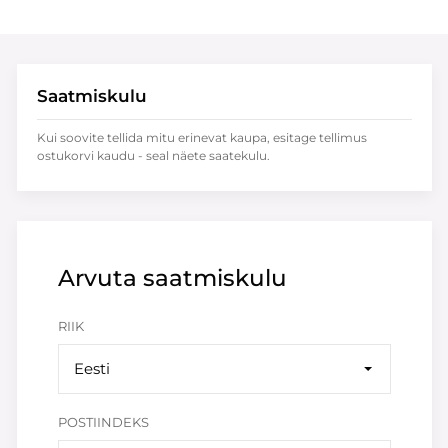
Saatmiskulu
Kui soovite tellida mitu erinevat kaupa, esitage tellimus
ostukorvi kaudu - seal näete saatekulu.
Arvuta saatmiskulu
RIIK
Eesti
POSTIINDEKS