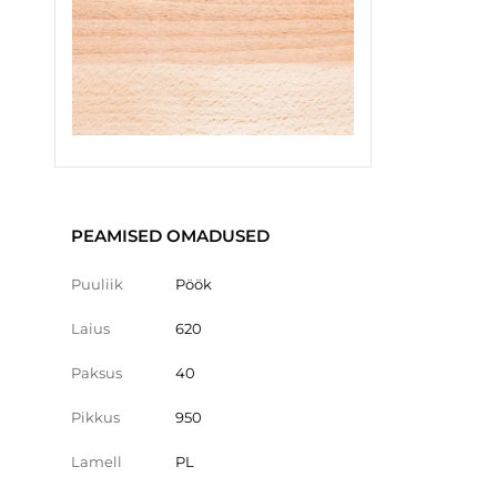
PEAMISED OMADUSED
Puuliik
Pöök
Laius
620
Paksus
40
Pikkus
950
Lamell
PL