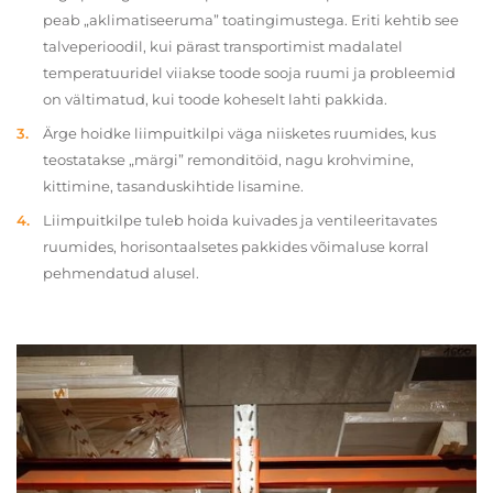
peab „aklimatiseeruma” toatingimustega. Eriti kehtib see
talveperioodil, kui pärast transportimist madalatel
temperatuuridel viiakse toode sooja ruumi ja probleemid
on vältimatud, kui toode koheselt lahti pakkida.
Ärge hoidke liimpuitkilpi väga niisketes ruumides, kus
teostatakse „märgi” remonditöid, nagu krohvimine,
kittimine, tasanduskihtide lisamine.
Liimpuitkilpe tuleb hoida kuivades ja ventileeritavates
ruumides, horisontaalsetes pakkides võimaluse korral
pehmendatud alusel.