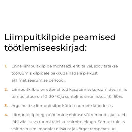
Liimpuitkilpide peamised
töötlemiseeskirjad:
Enne liimpuitkilpide montaaži, eriti talvel, soovitatakse
tööruumis kilpidele pakkuda nädala pikkust
aklimatiseerumise perioodi.
Liimpuitkilbid on ettenähtud kasutamiseks ruumides, mille
temperatuur on 10–30 ° C ja suhteline õhuniiskus 40–60%.
Ärge hoidke liimpuitkilpe kütteseadmete läheduses.
Liimpuitkilpidega töötamine ehituse või remondi ajal tuleb
läbi viia kuiva ruumi täieliku valmisolekuga. Samuti tuleks
vältida ruumi madalat niiskust ja kõrget temperatuuri.