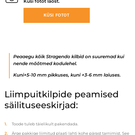
Küsi fotot laost.
KÜSI FOTOT
Peaaegu kõik Stragendo kilbid on suuremad kui
nende mõõtmed kodulehel.
Kuni+5-10 mm pikkuses, kuni +3-6 mm laiuses.
Liimpuitkilpide peamised
säilituseeskirjad:
Toode tuleb täielikult pakendada.
Ärge pakkige liimitud plaati lahti kohe pärast tarnimist. See