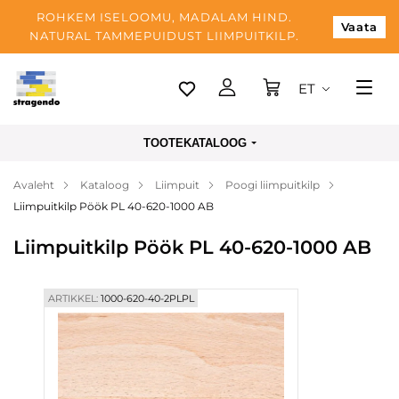
ROHKEM ISELOOMU, MADALAM HIND.
Vaata
NATURAL TAMMEPUIDUST LIIMPUITKILP.
ET
Tallinn
TOOTEKATALOOG
Tarnimine
Avaleht
Kataloog
Liimpuit
Poogi liimpuitkilp
Makse
Liimpuitkilp Pöök PL 40-620-1000 AB
Meist
Liimpuitkilp Pöök PL 40-620-1000 AB
Blogi
Kontaktid
ARTIKKEL:
1000-620-40-2PLPL