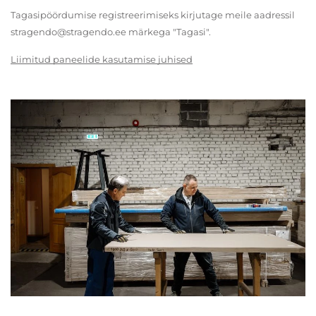
Tagasipöördumise registreerimiseks kirjutage meile aadressil
stragendo@stragendo.ee märkega "Tagasi".
Liimitud paneelide kasutamise juhised