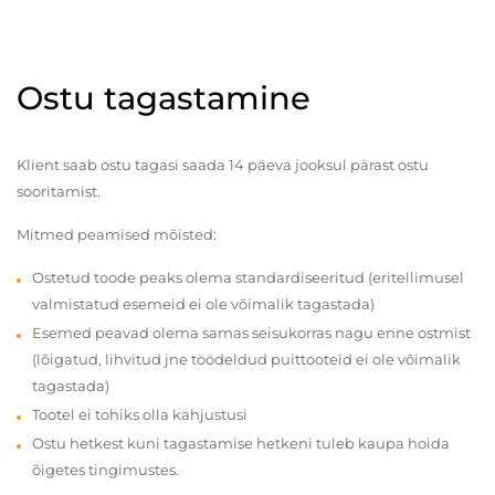
Ostu tagastamine
Klient saab ostu tagasi saada 14 päeva jooksul pärast ostu
sooritamist.
Mitmed peamised mõisted:
Ostetud toode peaks olema standardiseeritud (eritellimusel
valmistatud esemeid ei ole võimalik tagastada)
Esemed peavad olema samas seisukorras nagu enne ostmist
(lõigatud, lihvitud jne töödeldud puittooteid ei ole võimalik
tagastada)
Tootel ei tohiks olla kahjustusi
Ostu hetkest kuni tagastamise hetkeni tuleb kaupa hoida
õigetes tingimustes.