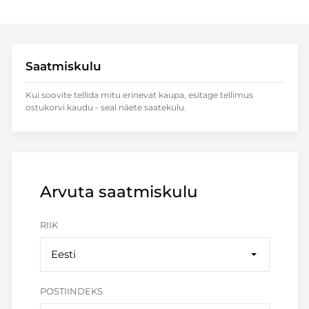
Saatmiskulu
Kui soovite tellida mitu erinevat kaupa, esitage tellimus
ostukorvi kaudu - seal näete saatekulu.
Arvuta saatmiskulu
RIIK
Eesti
POSTIINDEKS