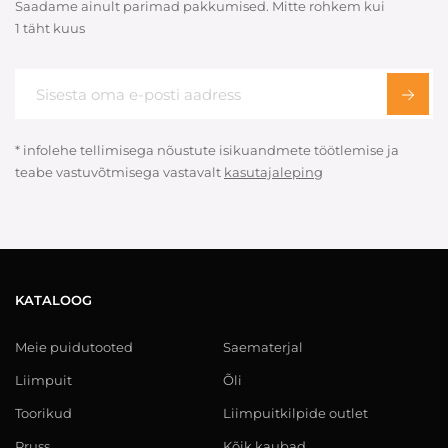
Saadame ainult parimad pakkumised. Mitte rohkem kui
1 täht kuus
* infolehe tellimisega nõustute isikuandmete töötlemise ja
teabe vastuvõtmisega vastavalt
kasutajaleping
KATALOOG
Meie puidutooted
Saematerjal
Liimpuit
Õli
Toorikud
Liimpuitkilpide outlet
Pruss
Kõik kaubad