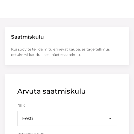
Saatmiskulu
Kui soovite tellida mitu erinevat kaupa, esitage tellimus
ostukorvi kaudu - seal näete saatekulu.
Arvuta saatmiskulu
RIIK
Eesti