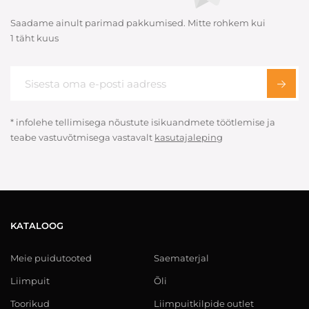
Saadame ainult parimad pakkumised. Mitte rohkem kui
1 täht kuus
* infolehe tellimisega nõustute isikuandmete töötlemise ja
teabe vastuvõtmisega vastavalt
kasutajaleping
KATALOOG
Meie puidutooted
Saematerjal
Liimpuit
Õli
Toorikud
Liimpuitkilpide outlet