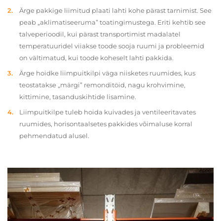
Ärge pakkige liimitud plaati lahti kohe pärast tarnimist. See
peab „aklimatiseeruma” toatingimustega. Eriti kehtib see
talveperioodil, kui pärast transportimist madalatel
temperatuuridel viiakse toode sooja ruumi ja probleemid
on vältimatud, kui toode koheselt lahti pakkida.
Ärge hoidke liimpuitkilpi väga niisketes ruumides, kus
teostatakse „märgi” remonditöid, nagu krohvimine,
kittimine, tasanduskihtide lisamine.
Liimpuitkilpe tuleb hoida kuivades ja ventileeritavates
ruumides, horisontaalsetes pakkides võimaluse korral
pehmendatud alusel.