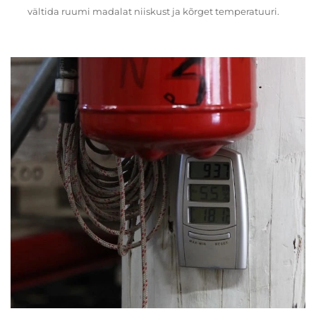
vältida ruumi madalat niiskust ja kõrget temperatuuri.