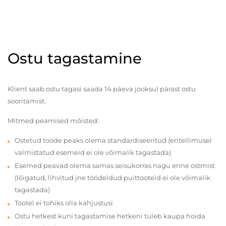
Ostu tagastamine
Klient saab ostu tagasi saada 14 päeva jooksul pärast ostu
sooritamist.
Mitmed peamised mõisted:
Ostetud toode peaks olema standardiseeritud (eritellimusel
valmistatud esemeid ei ole võimalik tagastada)
Esemed peavad olema samas seisukorras nagu enne ostmist
(lõigatud, lihvitud jne töödeldud puittooteid ei ole võimalik
tagastada)
Tootel ei tohiks olla kahjustusi
Ostu hetkest kuni tagastamise hetkeni tuleb kaupa hoida