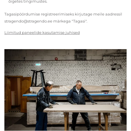
õigetes tingimustes.
Tagasipöördumise registreerimiseks kirjutage meile aadressil
stragendo@stragendo.ee märkega "Tagasi".
Liimitud paneelide kasutamise juhised