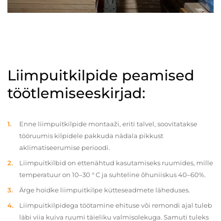
Liimpuitkilpide peamised
töötlemiseeskirjad:
Enne liimpuitkilpide montaaži, eriti talvel, soovitatakse
tööruumis kilpidele pakkuda nädala pikkust
aklimatiseerumise perioodi.
Liimpuitkilbid on ettenähtud kasutamiseks ruumides, mille
temperatuur on 10–30 ° C ja suhteline õhuniiskus 40–60%.
Ärge hoidke liimpuitkilpe kütteseadmete läheduses.
Liimpuitkilpidega töötamine ehituse või remondi ajal tuleb
läbi viia kuiva ruumi täieliku valmisolekuga. Samuti tuleks