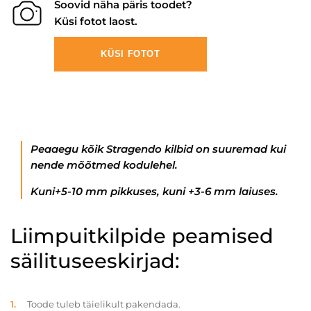
Soovid näha päris toodet?
Küsi fotot laost.
KÜSI FOTOT
Peaaegu kõik Stragendo kilbid on suuremad kui
nende mõõtmed kodulehel.
Kuni+5-10 mm pikkuses, kuni +3-6 mm laiuses.
Liimpuitkilpide peamised
säilituseeskirjad:
Toode tuleb täielikult pakendada.