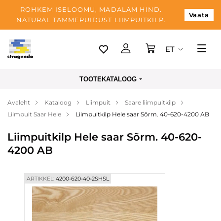
ROHKEM ISELOOMU, MADALAM HIND.
Vaata
NATURAL TAMMEPUIDUST LIIMPUITKILP.
ET
Tallinn
TOOTEKATALOOG
Tarnimine
Avaleht
Kataloog
Liimpuit
Saare liimpuitkilp
Makse
Liimpuit Saar Hele
Liimpuitkilp Hele saar Sõrm. 40-620-4200 AB
Meist
Liimpuitkilp Hele saar Sõrm. 40-620-
Blogi
4200 AB
Kontaktid
ARTIKKEL:
4200-620-40-2SHSL