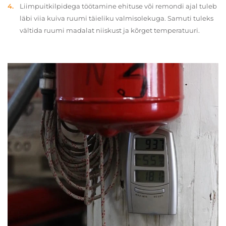
Liimpuitkilpidega töötamine ehituse või remondi ajal tuleb
läbi viia kuiva ruumi täieliku valmisolekuga. Samuti tuleks
vältida ruumi madalat niiskust ja kõrget temperatuuri.