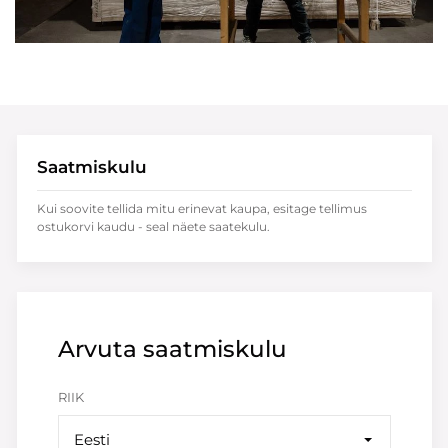
Saatmiskulu
Kui soovite tellida mitu erinevat kaupa, esitage tellimus
ostukorvi kaudu - seal näete saatekulu.
Arvuta saatmiskulu
RIIK
Eesti