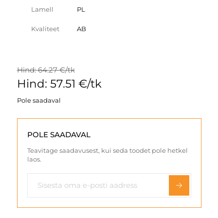
Lamell
PL
Kvaliteet
AB
Hind: 64.27 €/tk
Hind: 57.51 €/tk
Pole saadaval
POLE SAADAVAL
Teavitage saadavusest, kui seda toodet pole hetkel
laos.