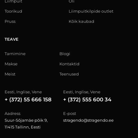
Liimpuit
Õli
Toorikud
Liimpuitkilpide outlet
Pruss
Kõik kaubad
TEAVE
Tarnimine
Blogi
Makse
Kontaktid
Meist
Teenused
Eesti, Inglise, Vene
Eesti, Inglise, Vene
+ (372) 55 666 158
+ (372) 555 600 34
Aadress
E-post
Suur-Sõjamäe põik 9,
stragendo@stragendo.ee
11415 Tallinn, Eesti