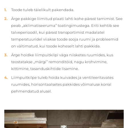
Toode tuleb täielikult pakendada.
Ärge pakkige liimitud plaati lahti kohe pärast tarnimist. See
peab „aklimatiseeruma” toatingimustega. Eriti kehtib see
talveperioodil, kui pärast transportimist madalatel
temperatuuridel viiakse toode sooja ruumi ja probleemid
on vältimatud, kui toode koheselt lahti pakkida.
Ärge hoidke liimpuitkilpi väga niisketes ruumides, kus
teostatakse „märgi” remonditöid, nagu krohvimine,
kittimine, tasanduskihtide lisamine.
Liimpuitkilpe tuleb hoida kuivades ja ventileeritavates
ruumides, horisontaalsetes pakkides võimaluse korral
pehmendatud alusel.