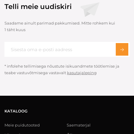
Telli meie uudiskiri
Saadame ainult parimad pakkumised. Mitte rohkem kui
1 täht kuus
* infolehe tellimisega nõustute isikuandmete töötlemise ja
teabe vastuvõtmisega vastavalt
kasutajaleping
KATALOOG
Meie puidutooted
Saematerjal