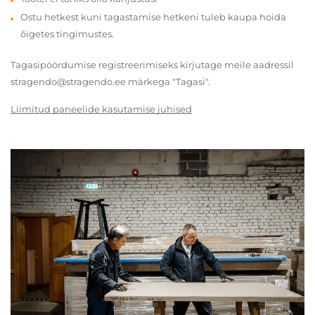
Ostu hetkest kuni tagastamise hetkeni tuleb kaupa hoida
õigetes tingimustes.
Tagasipöördumise registreerimiseks kirjutage meile aadressil
stragendo@stragendo.ee märkega "Tagasi".
Liimitud paneelide kasutamise juhised