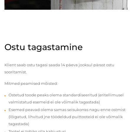
Ostu tagastamine
Klient saab ostu tagasi saada 14 päeva jooksul pärast ostu
sooritamist.
Mitmed peamised mõisted:
Ostetud toode peaks olema standardiseeritud (eritellimusel
valmistatud esemeid ei ole võimalik tagastada)
Esemed peavad olema samas seisukorras nagu enne ostmist
(lõigatud, lihvitud jne töödeldud puittooteid ei ole võimalik
tagastada)
Tootel ei tohiks olla kahjustusi