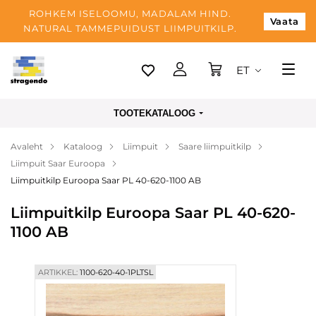
ROHKEM ISELOOMU, MADALAM HIND.
Vaata
NATURAL TAMMEPUIDUST LIIMPUITKILP.
ET
Tallinn
TOOTEKATALOOG
Tarnimine
Avaleht
Kataloog
Liimpuit
Saare liimpuitkilp
Makse
Liimpuit Saar Euroopa
Meist
Liimpuitkilp Euroopa Saar PL 40-620-1100 AB
Blogi
Liimpuitkilp Euroopa Saar PL 40-620-
1100 AB
Kontaktid
ARTIKKEL:
1100-620-40-1PLTSL