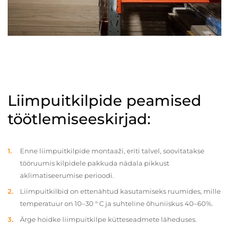
Liimpuitkilpide peamised
töötlemiseeskirjad:
Enne liimpuitkilpide montaaži, eriti talvel, soovitatakse
tööruumis kilpidele pakkuda nädala pikkust
aklimatiseerumise perioodi.
Liimpuitkilbid on ettenähtud kasutamiseks ruumides, mille
temperatuur on 10–30 ° C ja suhteline õhuniiskus 40–60%.
Ärge hoidke liimpuitkilpe kütteseadmete läheduses.