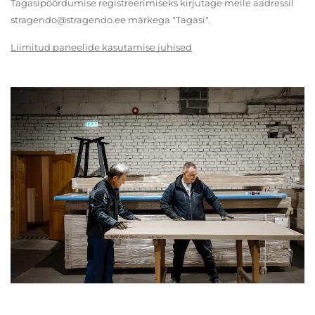
Tagasipöördumise registreerimiseks kirjutage meile aadressil
stragendo@stragendo.ee märkega "Tagasi".
Liimitud paneelide kasutamise juhised