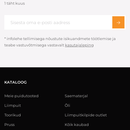
1 täht kuus
* infolehe tellimisega nõustute isikuandmete töötlemise ja
teabe vastuvõtmisega vastavalt
kasutajaleping
KATALOOG
Meie puidutooted
Saematerjal
Liimpuit
Õli
Toorikud
Liimpuitkilpide outlet
Pruss
Kõik kaubad