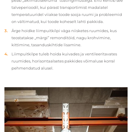
peab „aklimatiseeruma” toatingimustega. Eriti kehtib see
talveperioodil, kui pärast transportimist madalatel
temperatuuridel viiakse toode sooja ruumi ja probleemid
on vältimatud, kui toode koheselt lahti pakkida.
Ärge hoidke liimpuitkilpi väga niisketes ruumides, kus
teostatakse „märgi” remonditöid, nagu krohvimine,
kittimine, tasanduskihtide lisamine.
Liimpuitkilpe tuleb hoida kuivades ja ventileeritavates
ruumides, horisontaalsetes pakkides võimaluse korral
pehmendatud alusel.