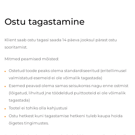
Ostu tagastamine
Klient saab ostu tagasi saada 14 päeva jooksul pärast ostu
sooritamist.
Mitmed peamised mõisted:
Ostetud toode peaks olema standardiseeritud (eritellimusel
valmistatud esemeid ei ole võimalik tagastada)
Esemed peavad olema samas seisukorras nagu enne ostmist
(lõigatud, lihvitud jne töödeldud puittooteid ei ole võimalik
tagastada)
Tootel ei tohiks olla kahjustusi
Ostu hetkest kuni tagastamise hetkeni tuleb kaupa hoida
õigetes tingimustes.