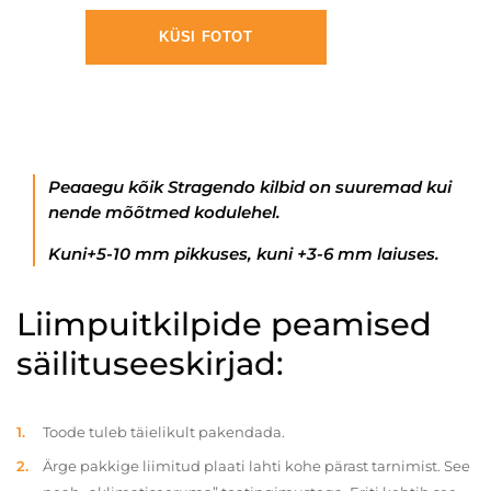
KÜSI FOTOT
Peaaegu kõik Stragendo kilbid on suuremad kui
nende mõõtmed kodulehel.
Kuni+5-10 mm pikkuses, kuni +3-6 mm laiuses.
Liimpuitkilpide peamised
säilituseeskirjad:
Toode tuleb täielikult pakendada.
Ärge pakkige liimitud plaati lahti kohe pärast tarnimist. See