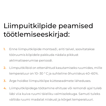
Liimpuitkilpide peamised
töötlemiseeskirjad:
Enne liimpuitkilpide montaaži, eriti talvel, soovitatakse
tööruumis kilpidele pakkuda nädala pikkust
aklimatiseerumise perioodi.
Liimpuitkilbid on ettenähtud kasutamiseks ruumides, mille
temperatuur on 10–30 ° C ja suhteline õhuniiskus 40–60%.
Ärge hoidke liimpuitkilpe kütteseadmete läheduses.
Liimpuitkilpidega töötamine ehituse või remondi ajal tuleb
läbi viia kuiva ruumi täieliku valmisolekuga. Samuti tuleks
vältida ruumi madalat niiskust ja kõrget temperatuuri.