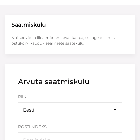
Saatmiskulu
Kui soovite tellida mitu erinevat kaupa, esitage tellimus
ostukorvi kaudu - seal näete saatekulu.
Arvuta saatmiskulu
RIIK
Eesti
POSTIINDEKS