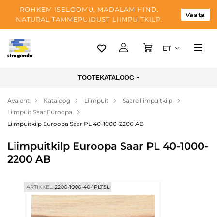
ROHKEM ISELOOMU, MADALAM HIND.
Vaata
NATURAL TAMMEPUIDUST LIIMPUITKILP.
ET
Tallinn
TOOTEKATALOOG
Tarnimine
Avaleht
Kataloog
Liimpuit
Saare liimpuitkilp
Makse
Liimpuit Saar Euroopa
Meist
Liimpuitkilp Euroopa Saar PL 40-1000-2200 AB
Blogi
Liimpuitkilp Euroopa Saar PL 40-1000-
2200 AB
Kontaktid
ARTIKKEL:
2200-1000-40-1PLTSL