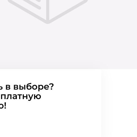
ь в выборе?
сплатную
ю!