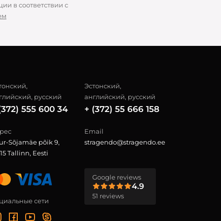
ии в соответствии с
ем
тонский,
Эстонский,
глийский, русский
английский, русский
(372) 555 600 34
+ (372) 55 666 158
рес
Email
ur-Sõjamäe põik 9,
stragendo@stragendo.ee
15 Tallinn, Eesti
Google reviews
4.9
51 reviews
циальные сети