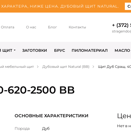
ХАРАКТЕРА, НИЖЕ ЦЕНА. ДУБОВЫЙ ЩИТ NATURAL.
С
+ (372)
Оплата
О нас
Блог
Контакты
stragendo
Й ЩИТ
ЗАГОТОВКИ
БРУС
ПИЛОМАТЕРИАЛ
МАСЛО
ый мебельный щит
Дубовый щит Natural (BB)
Щит Дуб Сращ. 4
0-620-2500 BB
Цена
ОСНОВНЫЕ ХАРАКТЕРИСТИКИ
Нет в 
Порода
Дуб