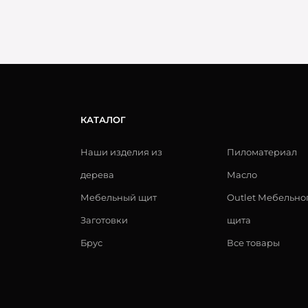
КАТАЛОГ
Наши изделия из
Пиломатериал
дерева
Масло
Мебельный щит
Outlet Мебельно
Заготовки
щита
Брус
Все товары