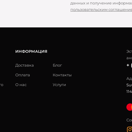
данных и получение информац
пользовательским соглашени
ИНФОРМАЦИЯ
Эс
ан
+ 
Доставка
Блог
Оплата
Контакты
Ад
го
О нас
Услуги
Su
114
Со