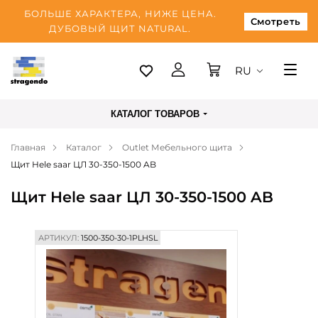
БОЛЬШЕ ХАРАКТЕРА, НИЖЕ ЦЕНА.
Смотреть
ДУБОВЫЙ ЩИТ NATURAL.
RU
Таллинн
КАТАЛОГ ТОВАРОВ
Доставка
Главная
Каталог
Outlet Мебельного щита
Оплата
Щит Hele saar ЦЛ 30-350-1500 AB
О нас
Щит Hele saar ЦЛ 30-350-1500 AB
Блог
Контакты
АРТИКУЛ:
1500-350-30-1PLHSL