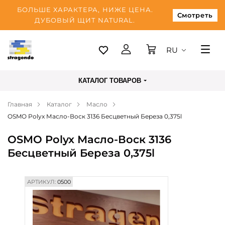
БОЛЬШЕ ХАРАКТЕРА, НИЖЕ ЦЕНА.
Смотреть
ДУБОВЫЙ ЩИТ NATURAL.
RU
Таллинн
КАТАЛОГ ТОВАРОВ
Доставка
Главная
Каталог
Масло
Оплата
OSMO Polyx Масло-Воск 3136 Бесцветный Береза 0,375l
О нас
OSMO Polyx Масло-Воск 3136
Блог
Бесцветный Береза 0,375l
Контакты
АРТИКУЛ:
0500