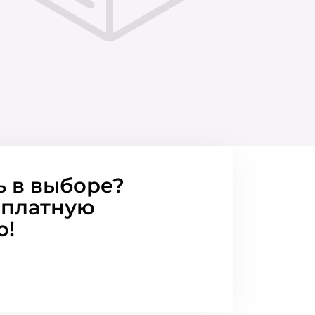
ь в выборе?
сплатную
ю!