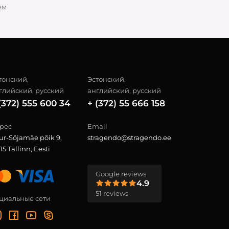
ем
тонский,
Эстонский,
глийский, русский
английский, русский
(372) 555 600 34
+ (372) 55 666 158
рес
Email
ur-Sõjamäe põik 9,
stragendo@stragendo.ee
15 Tallinn, Eesti
Google reviews
4.9
51 reviews
циальные сети