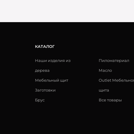
КАТАЛОГ
Наши изделия из
Пиломатериал
дерева
Масло
Мебельный щит
Outlet Мебельно
Заготовки
щита
Брус
Все товары