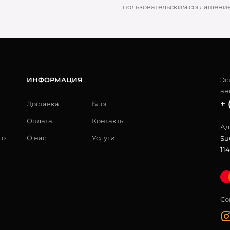
пользовательским соглашени
ИНФОРМАЦИЯ
Эс
ан
+ 
Доставка
Блог
Оплата
Контакты
Ад
го
О нас
Услуги
Su
114
Со