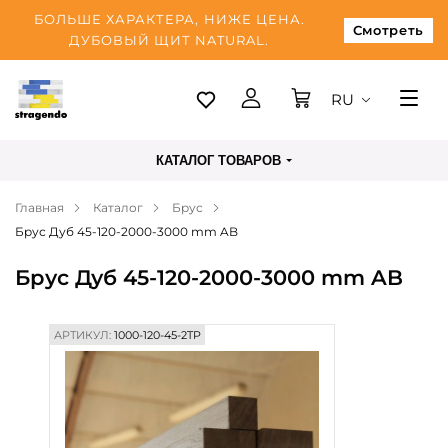
БОЛЬШЕ ХАРАКТЕРА, НИЖЕ ЦЕНА.
Смотреть
ДУБОВЫЙ ЩИТ NATURAL.
RU
Таллинн
КАТАЛОГ ТОВАРОВ
Доставка
Главная
Каталог
Брус
Оплата
Брус Дуб 45-120-2000-3000 mm AB
О нас
Брус Дуб 45-120-2000-3000 mm AB
Блог
Контакты
АРТИКУЛ:
1000-120-45-2TP