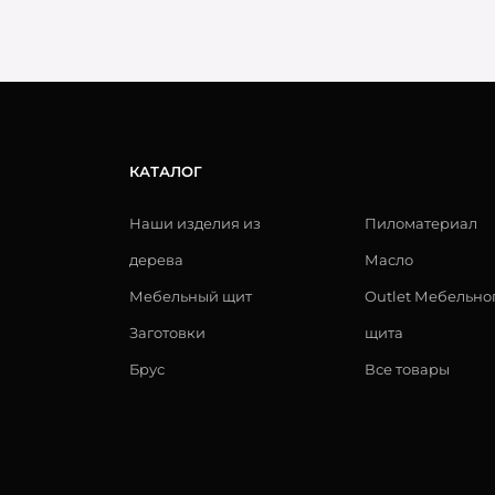
КАТАЛОГ
Наши изделия из
Пиломатериал
дерева
Масло
Мебельный щит
Outlet Мебельно
Заготовки
щита
Брус
Все товары