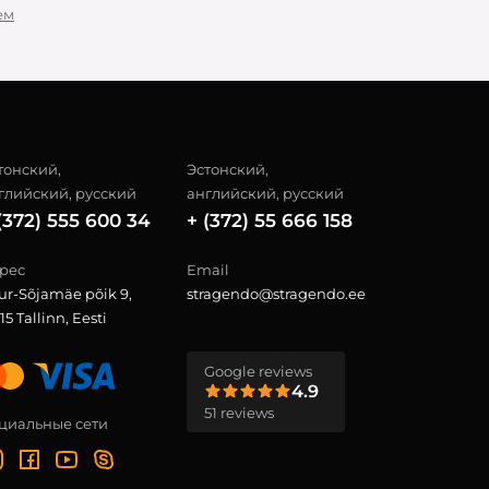
ем
тонский,
Эстонский,
глийский, русский
английский, русский
(372) 555 600 34
+ (372) 55 666 158
рес
Email
ur-Sõjamäe põik 9,
stragendo@stragendo.ee
15 Tallinn, Eesti
Google reviews
4.9
51 reviews
циальные сети