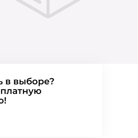
ь в выборе?
сплатную
ю!