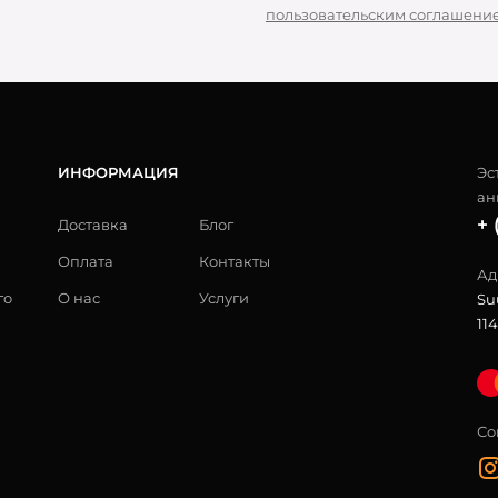
пользовательским соглашени
ИНФОРМАЦИЯ
Эс
ан
+ 
Доставка
Блог
Оплата
Контакты
Ад
го
О нас
Услуги
Su
114
Со