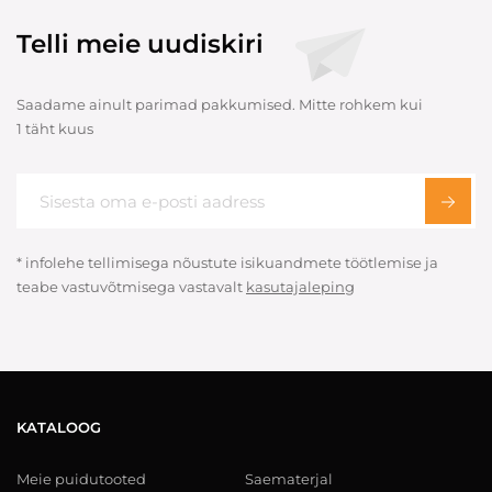
Telli meie uudiskiri
Saadame ainult parimad pakkumised. Mitte rohkem kui
1 täht kuus
* infolehe tellimisega nõustute isikuandmete töötlemise ja
teabe vastuvõtmisega vastavalt
kasutajaleping
KATALOOG
Meie puidutooted
Saematerjal