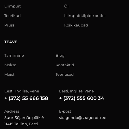
Liimpuit
Õli
Toorikud
Liimpuitkilpide outlet
Pruss
Kõik kaubad
TEAVE
Tarnimine
Blogi
Makse
Kontaktid
Meist
Teenused
Eesti, Inglise, Vene
Eesti, Inglise, Vene
+ (372) 55 666 158
+ (372) 555 600 34
Aadress
E-post
Suur-Sõjamäe põik 9,
stragendo@stragendo.ee
11415 Tallinn, Eesti