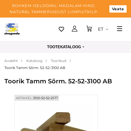
ROHKEM ISELOOMU, MADALAM HIND.
Vaata
NATURAL TAMMEPUIDUST LIIMPUITKILP.
ET
Tallinn
TOOTEKATALOOG
Tarnimine
Avaleht
Kataloog
Toorikud
Makse
Toorik Tamm Sõrm. 52-52-3100 AB
Meist
Toorik Tamm Sõrm. 52-52-3100 AB
Blogi
Kontaktid
ARTIKKEL:
3100-52-52-2STT