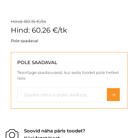
Hind: 80.15 €/tk
Hind: 60.26 €/tk
Pole saadaval
POLE SAADAVAL
Teavitage saadavusest, kui seda toodet pole hetkel
laos.
Soovid näha päris toodet?