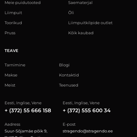
Meie puidutooted
Saematerjal
Liimpuit
Õli
Toorikud
Liimpuitkilpide outlet
Pruss
Kõik kaubad
TEAVE
Tarnimine
Blogi
Makse
Kontaktid
Meist
Teenused
Eesti, Inglise, Vene
Eesti, Inglise, Vene
+ (372) 55 666 158
+ (372) 555 600 34
Aadress
E-post
Suur-Sõjamäe põik 9,
stragendo@stragendo.ee