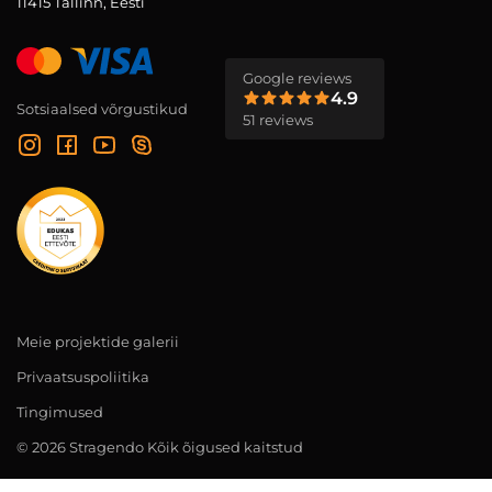
11415 Tallinn, Eesti
Google reviews
4.9
Sotsiaalsed võrgustikud
51 reviews
Meie projektide galerii
Privaatsuspoliitika
Tingimused
© 2026 Stragendo Kõik õigused kaitstud