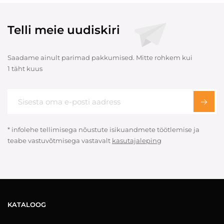
Telli meie uudiskiri
Saadame ainult parimad pakkumised. Mitte rohkem kui
1 täht kuus
* infolehe tellimisega nõustute isikuandmete töötlemise ja
teabe vastuvõtmisega vastavalt
kasutajaleping
KATALOOG