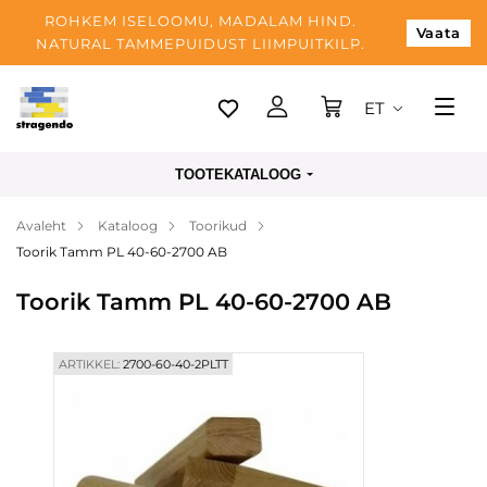
ROHKEM ISELOOMU, MADALAM HIND.
Vaata
NATURAL TAMMEPUIDUST LIIMPUITKILP.
ET
Tallinn
TOOTEKATALOOG
Tarnimine
Avaleht
Kataloog
Toorikud
Makse
Toorik Tamm PL 40-60-2700 AB
Meist
Toorik Tamm PL 40-60-2700 AB
Blogi
Kontaktid
ARTIKKEL:
2700-60-40-2PLTT