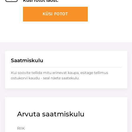
Küsi fotot laost.
KÜSI FOTOT
Saatmiskulu
Kui soovite tellida mitu erinevat kaupa, esitage tellimus
ostukorvi kaudu - seal näete saatekulu.
Arvuta saatmiskulu
RIIK