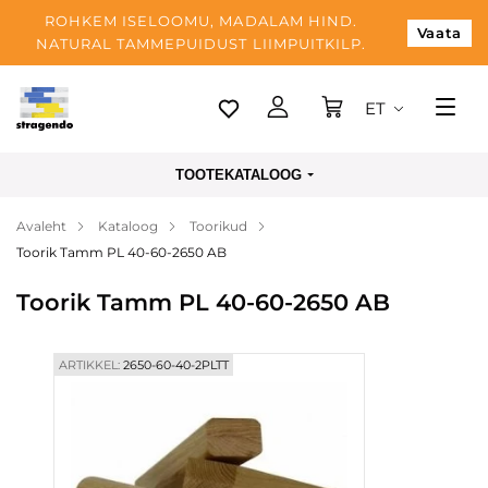
ROHKEM ISELOOMU, MADALAM HIND.
Vaata
NATURAL TAMMEPUIDUST LIIMPUITKILP.
ET
Tallinn
TOOTEKATALOOG
Tarnimine
Avaleht
Kataloog
Toorikud
Makse
Toorik Tamm PL 40-60-2650 AB
Meist
Toorik Tamm PL 40-60-2650 AB
Blogi
Kontaktid
ARTIKKEL:
2650-60-40-2PLTT