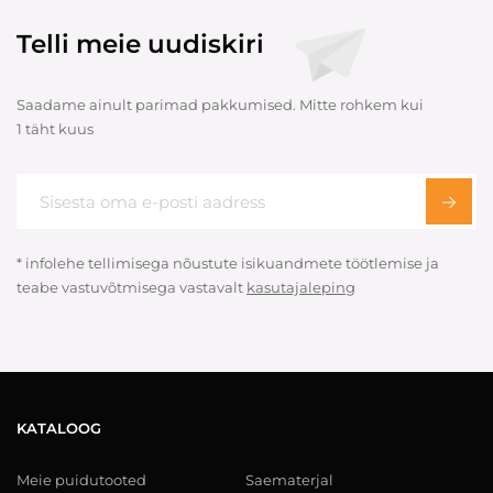
Telli meie uudiskiri
Saadame ainult parimad pakkumised. Mitte rohkem kui
1 täht kuus
* infolehe tellimisega nõustute isikuandmete töötlemise ja
teabe vastuvõtmisega vastavalt
kasutajaleping
KATALOOG
Meie puidutooted
Saematerjal