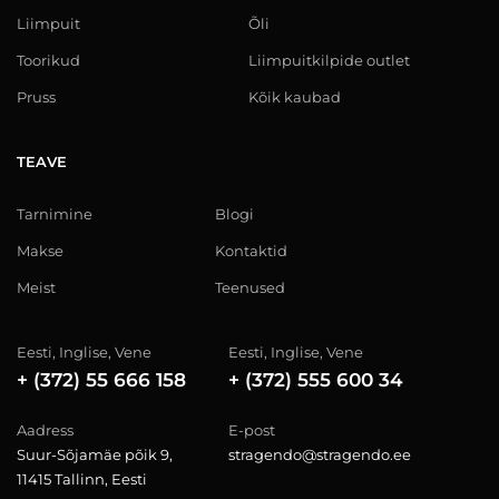
Liimpuit
Õli
Toorikud
Liimpuitkilpide outlet
Pruss
Kõik kaubad
TEAVE
Tarnimine
Blogi
Makse
Kontaktid
Meist
Teenused
Eesti, Inglise, Vene
Eesti, Inglise, Vene
+ (372) 55 666 158
+ (372) 555 600 34
Aadress
E-post
Suur-Sõjamäe põik 9,
stragendo@stragendo.ee
11415 Tallinn, Eesti