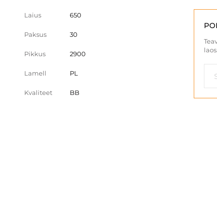
Laius
650
PO
Paksus
30
Teav
laos
Pikkus
2900
Lamell
PL
Kvaliteet
BB