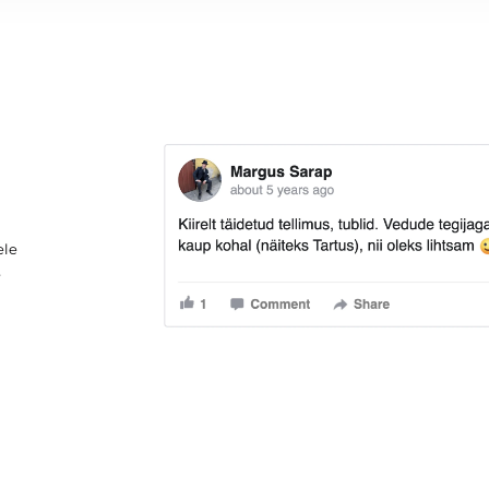
ele
e