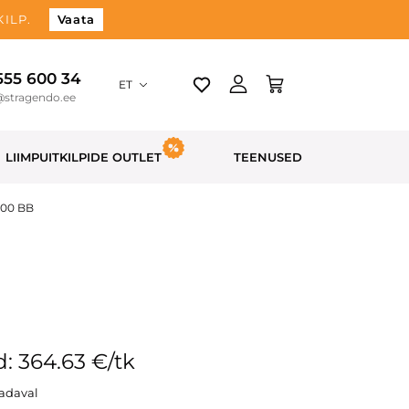
ILP.
Vaata
 555 600 34
ET
@stragendo.ee
LIIMPUITKILPIDE OUTLET
TEENUSED
900 BB
: 364.63 €/tk
aadaval