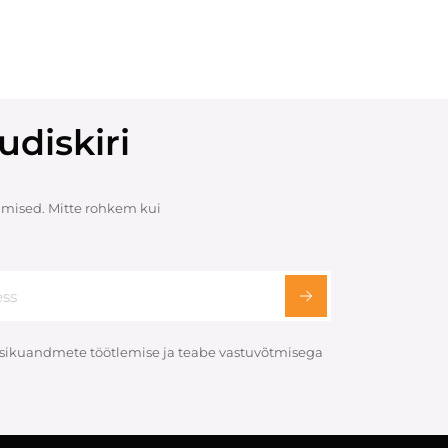
udiskiri
mised. Mitte rohkem kui
 isikuandmete töötlemise ja teabe vastuvõtmisega