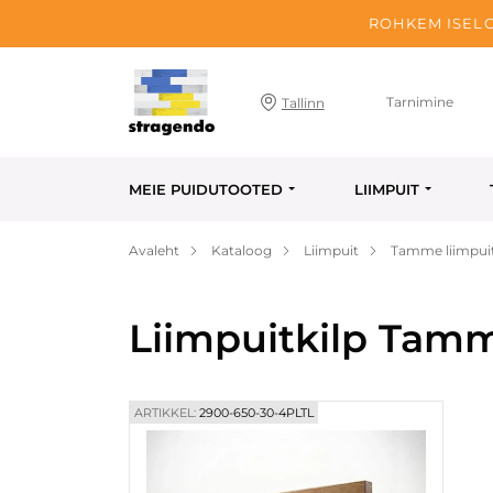
ROHKEM ISELO
Tarnimine
Tallinn
MEIE PUIDUTOOTED
LIIMPUIT
Avaleht
Kataloog
Liimpuit
Tamme liimpuit
Liimpuitkilp Tam
ARTIKKEL:
2900-650-30-4PLTL