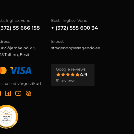
ti, Inglise, Vene
Eesti, Inglise, Vene
(372) 55 666 158
+ (372) 555 600 34
dress
E-post
ur-Sõjamäe põik 9,
stragendo@stragendo.ee
15 Tallinn, Eesti
Google reviews
4.9
51 reviews
tsiaalsed võrgustikud