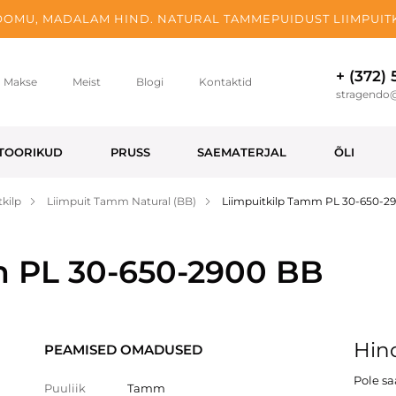
OMU, MADALAM HIND. NATURAL TAMMEPUIDUST LIIMPUITK
+ (372)
Makse
Meist
Blogi
Kontaktid
stragendo
TOORIKUD
PRUSS
SAEMATERJAL
ÕLI
kilp
Liimpuit Tamm Natural (BB)
Liimpuitkilp Tamm PL 30-650-2
m PL 30-650-2900 BB
Hind
PEAMISED OMADUSED
Pole s
Puuliik
Tamm