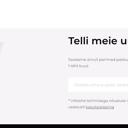
Telli meie u
Saadame ainult parimad pakku
1 täht kuus
* infolehe tellimisega nõustute
vastavalt
kasutajaleping