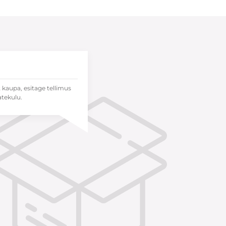
t kaupa, esitage tellimus
atekulu.