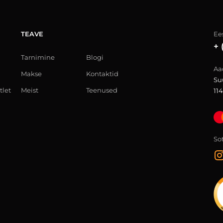
TEAVE
Ees
+ 
Tarnimine
Blogi
Aa
Makse
Kontaktid
Su
tlet
Meist
Teenused
114
So