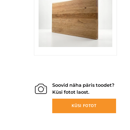
Soovid näha päris toodet?
Küsi fotot laost.
KÜSI FOTOT