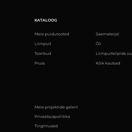
KATALOOG
Meie puidutooted
Saematerjal
Liimpuit
Õli
Toorikud
Liimpuitkilpide ou
Pruss
Kõik kaubad
Meie projektide galerii
Privaatsuspoliitika
Tingimused