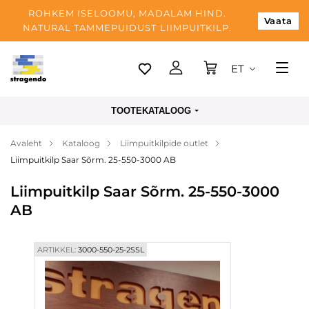
ROHKEM ISELOOMU, MADALAM HIND.
Vaata
NATURAL TAMMEPUIDUST LIIMPUITKILP.
ET
Tallinn
TOOTEKATALOOG
Tarnimine
Avaleht
Kataloog
Liimpuitkilpide outlet
Makse
Liimpuitkilp Saar Sõrm. 25-550-3000 AB
Meist
Liimpuitkilp Saar Sõrm. 25-550-3000
Blogi
AB
Kontaktid
ARTIKKEL:
3000-550-25-2SSL