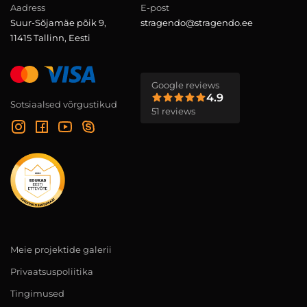
Aadress
E-post
Suur-Sõjamäe põik 9,
stragendo@stragendo.ee
11415 Tallinn, Eesti
Google reviews
4.9
Sotsiaalsed võrgustikud
51 reviews
Meie projektide galerii
Privaatsuspoliitika
Tingimused