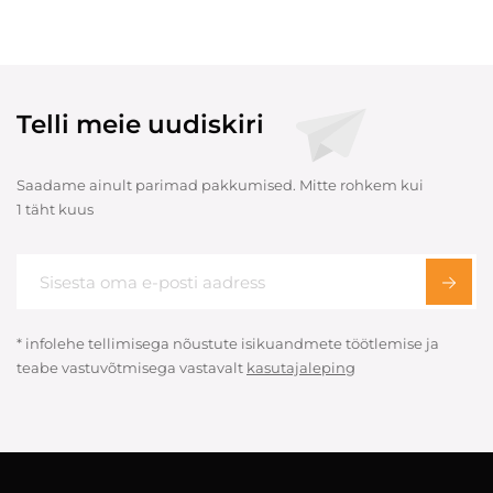
Telli meie uudiskiri
Saadame ainult parimad pakkumised. Mitte rohkem kui
1 täht kuus
* infolehe tellimisega nõustute isikuandmete töötlemise ja
teabe vastuvõtmisega vastavalt
kasutajaleping