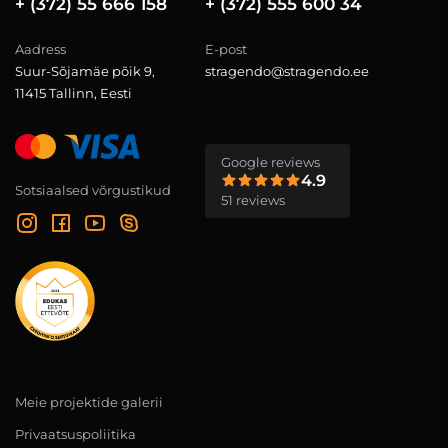
+ (372) 55 666 158
+ (372) 555 600 34
Aadress
E-post
Suur-Sõjamäe põik 9,
stragendo@stragendo.ee
11415 Tallinn, Eesti
Google reviews
4.9
Sotsiaalsed võrgustikud
51 reviews
Meie projektide galerii
Privaatsuspoliitika