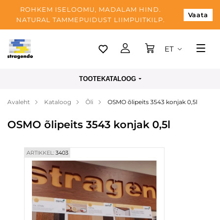
ROHKEM ISELOOMU, MADALAM HIND.
Vaata
NATURAL TAMMEPUIDUST LIIMPUITKILP.
ET
Tallinn
TOOTEKATALOOG
Tarnimine
Avaleht
Kataloog
Õli
OSMO õlipeits 3543 konjak 0,5l
Makse
OSMO õlipeits 3543 konjak 0,5l
Meist
Blogi
ARTIKKEL:
3403
Kontaktid