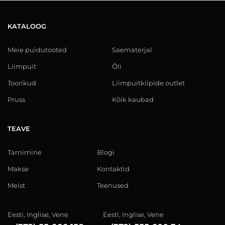
KATALOOG
Meie puidutooted
Saematerjal
Liimpuit
Õli
Toorikud
Liimpuitkilpide outlet
Pruss
Kõik kaubad
TEAVE
Tarnimine
Blogi
Makse
Kontaktid
Meist
Teenused
Eesti, Inglise, Vene
Eesti, Inglise, Vene