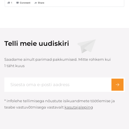
Telli meie uudiskiri
Saadame ainult parimad pakkumised. Mitte rohkem kui
1 täht kuus
* infolehe tellimisega nõustute isikuandmete töötlemise ja
teabe vastuvõtmisega vastavalt
kasutajaleping