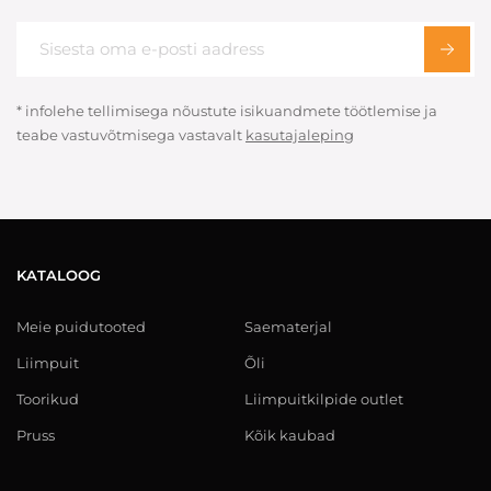
* infolehe tellimisega nõustute isikuandmete töötlemise ja
teabe vastuvõtmisega vastavalt
kasutajaleping
KATALOOG
Meie puidutooted
Saematerjal
Liimpuit
Õli
Toorikud
Liimpuitkilpide outlet
Pruss
Kõik kaubad