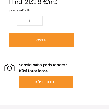
Hind: 2132.8 €/m3
Saadaval: 2 tk
OSTA
Soovid näha päris toodet?
Küsi fotot laost.
KÜSI FOTOT