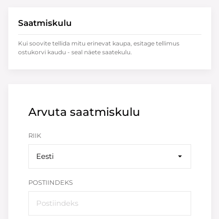
Saatmiskulu
Kui soovite tellida mitu erinevat kaupa, esitage tellimus
ostukorvi kaudu - seal näete saatekulu.
Arvuta saatmiskulu
RIIK
Eesti
POSTIINDEKS