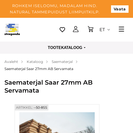
ROHKEM ISELOOMU, MADALAM HIND.
Vaata
NATURAL TAMMEPUIDUST LIIMPUITKILP.
ET
Tallinn
TOOTEKATALOOG
Tarnimine
Avaleht
Kataloog
Saematerjal
Makse
Saematerjal Saar 27mm AB Servamata
Meist
Saematerjal Saar 27mm AB
Blogi
Servamata
Kontaktid
ARTIKKEL:
--50-8SS