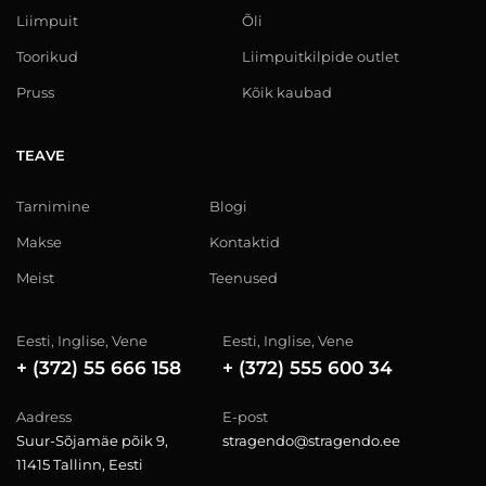
Liimpuit
Õli
Toorikud
Liimpuitkilpide outlet
Pruss
Kõik kaubad
TEAVE
Tarnimine
Blogi
Makse
Kontaktid
Meist
Teenused
Eesti, Inglise, Vene
Eesti, Inglise, Vene
+ (372) 55 666 158
+ (372) 555 600 34
Aadress
E-post
Suur-Sõjamäe põik 9,
stragendo@stragendo.ee
11415 Tallinn, Eesti