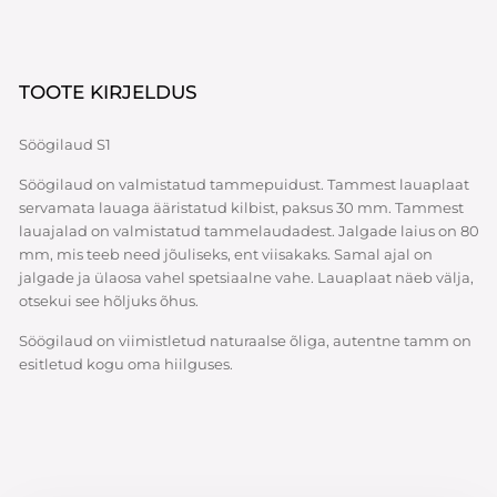
TOOTE KIRJELDUS
Söögilaud S1
Söögilaud on valmistatud tammepuidust. Tammest lauaplaat
servamata lauaga ääristatud kilbist, paksus 30 mm. Tammest
lauajalad on valmistatud tammelaudadest. Jalgade laius on 80
mm, mis teeb need jõuliseks, ent viisakaks. Samal ajal on
jalgade ja ülaosa vahel spetsiaalne vahe. Lauaplaat näeb välja,
otsekui see hõljuks õhus.
Söögilaud on viimistletud naturaalse õliga, autentne tamm on
esitletud kogu oma hiilguses.