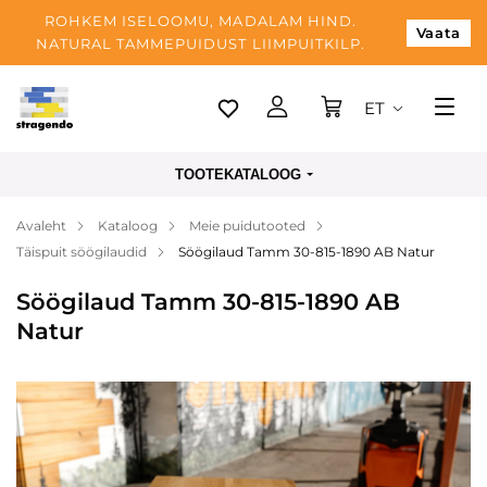
ROHKEM ISELOOMU, MADALAM HIND.
Vaata
NATURAL TAMMEPUIDUST LIIMPUITKILP.
ET
Tallinn
TOOTEKATALOOG
Tarnimine
Avaleht
Kataloog
Meie puidutooted
Makse
Täispuit söögilaudid
Söögilaud Tamm 30-815-1890 AB Natur
Meist
Söögilaud Tamm 30-815-1890 AB
Blogi
Natur
Kontaktid