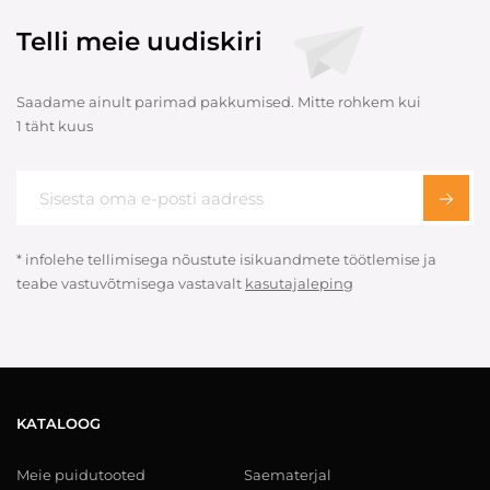
Telli meie uudiskiri
Saadame ainult parimad pakkumised. Mitte rohkem kui
1 täht kuus
* infolehe tellimisega nõustute isikuandmete töötlemise ja
teabe vastuvõtmisega vastavalt
kasutajaleping
KATALOOG
Meie puidutooted
Saematerjal